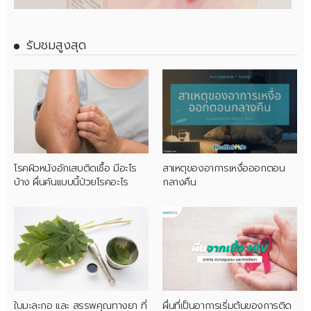
รับชมสูงสุด
โรคผิวหนังอักเสบติดเชื้อ มีอะไร
สาเหตุของอาการเหงื่อออกตอน
บ้าง ผื่นคันแบบนี้ป่วยโรคอะไร
กลางคืน
ใบมะละกอ และ สรรพคุณทางยา ที่
ผื่นที่เป็นอาการเริ่มต้นของการติด