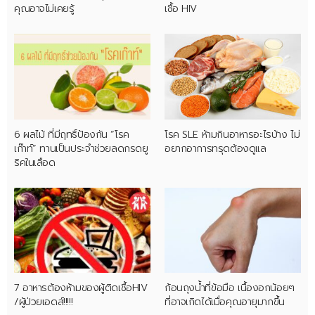
คุณอาจไม่เคยรู้
เชื้อ HIV
6 ผลไม้ ที่มีฤทธิ์ป้องกัน “โรค
โรค SLE ห้ามกินอาหารอะไรบ้าง ไม่
เก๊าท์” ทานเป็นประจำช่วยลดกรดยู
อยากอาการทรุดต้องดูแล
ริคในเลือด
7 อาหารต้องห้ามของผู้ติดเชื้อHIV
ก้อนถุงน้ำที่ข้อมือ เนื้องอกน้อยๆ
/ผู้ป่วยเอดส์!!!!!
ที่อาจเกิดได้เมื่อคุณอายุมากขึ้น