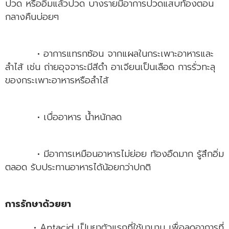
ปวด หรืออิ่มแล้วปวด บางรายมีอาการปวดแสบท้องตอน
กลางคืนบ่อยๆ
• อาการแทรกซ้อน จากแผลในกระเพาะอาหารและ
ลำไส้ เช่น ถ่ายอุจจาระมีสีดำ อาเจียนเป็นเลือด การรั่วทะลุ
ของกระเพาะอาหารหรือลำไส้
• เบื่ออาหาร น้ำหนักลด
• มีอาการเหมือนอาหารไม่ย่อย ท้องอืดมาก รู้สึกอิ่ม
ตลอด รับประทานอาหารได้น้อยกว่าปกติ
การรักษาด้วยยา
• Antacid เป็นยาตัวแรกที่ใช้มานาน เพื่อลดอาการที่