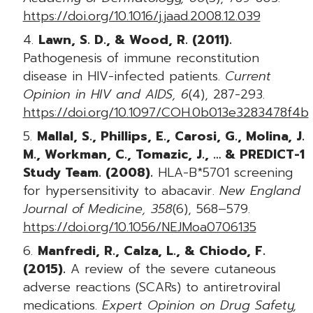
https://doi.org/10.1016/j.jaad.2008.12.039
Lawn, S. D., & Wood, R. (2011).
Pathogenesis of immune reconstitution
disease in HIV-infected patients.
Current
Opinion in HIV and AIDS, 6
(4), 287-293.
https://doi.org/10.1097/COH.0b013e3283478f4b
Mallal, S., Phillips, E., Carosi, G., Molina, J.
M., Workman, C., Tomazic, J., … & PREDICT-1
Study Team. (2008).
HLA-B*5701 screening
for hypersensitivity to abacavir.
New England
Journal of Medicine, 358
(6), 568–579.
https://doi.org/10.1056/NEJMoa0706135
Manfredi, R., Calza, L., & Chiodo, F.
(2015).
A review of the severe cutaneous
adverse reactions (SCARs) to antiretroviral
medications.
Expert Opinion on Drug Safety,