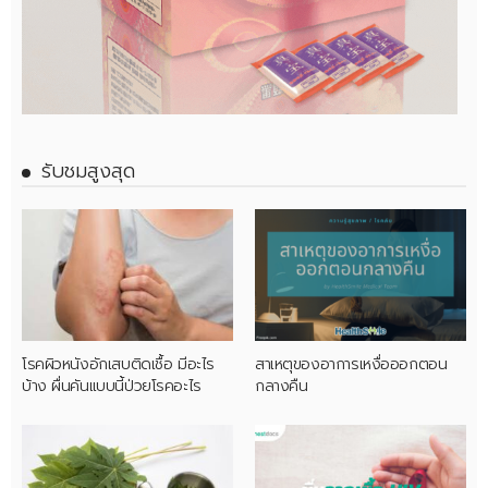
รับชมสูงสุด
โรคผิวหนังอักเสบติดเชื้อ มีอะไร
สาเหตุของอาการเหงื่อออกตอน
บ้าง ผื่นคันแบบนี้ป่วยโรคอะไร
กลางคืน