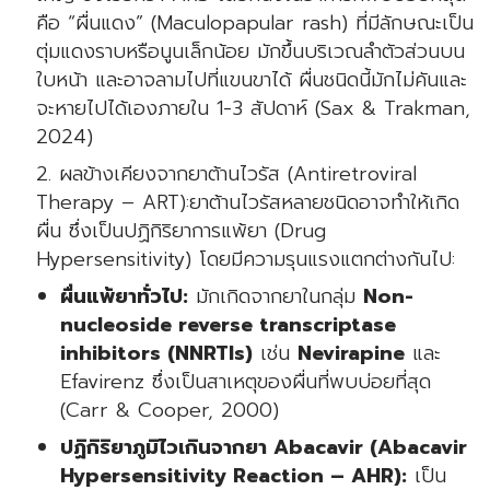
คือ “ผื่นแดง” (Maculopapular rash) ที่มีลักษณะเป็น
ตุ่มแดงราบหรือนูนเล็กน้อย มักขึ้นบริเวณลำตัวส่วนบน
ใบหน้า และอาจลามไปที่แขนขาได้ ผื่นชนิดนี้มักไม่คันและ
จะหายไปได้เองภายใน 1-3 สัปดาห์ (Sax & Trakman,
2024)
ผลข้างเคียงจากยาต้านไวรัส (Antiretroviral
Therapy – ART):ยาต้านไวรัสหลายชนิดอาจทำให้เกิด
ผื่น ซึ่งเป็นปฏิกิริยาการแพ้ยา (Drug
Hypersensitivity) โดยมีความรุนแรงแตกต่างกันไป:
ผื่นแพ้ยาทั่วไป:
มักเกิดจากยาในกลุ่ม
Non-
nucleoside reverse transcriptase
inhibitors (NNRTIs)
เช่น
Nevirapine
และ
Efavirenz ซึ่งเป็นสาเหตุของผื่นที่พบบ่อยที่สุด
(Carr & Cooper, 2000)
ปฏิกิริยาภูมิไวเกินจากยา Abacavir (Abacavir
Hypersensitivity Reaction – AHR):
เป็น