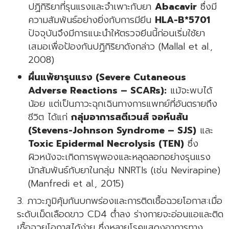
ปฏิกิริยาที่รุนแรงและจำเพาะกับยา
Abacavir
ซึ่งมี
ความสัมพันธ์อย่างยิ่งกับการมียีน
HLA-B*5701
ปัจจุบันจึงมีการแนะนำให้ตรวจยีนนี้ก่อนเริ่มใช้ยา
เสมอเพื่อป้องกันปฏิกิริยาดังกล่าว (Mallal et al.,
2008)
ผื่นแพ้ยารุนแรง (Severe Cutaneous
Adverse Reactions – SCARs):
แม้จะพบได้
น้อย แต่เป็นภาวะฉุกเฉินทางการแพทย์ที่อันตรายถึง
ชีวิต ได้แก่
กลุ่มอาการสตีเวนส์ จอห์นสัน
(Stevens-Johnson Syndrome – SJS)
และ
Toxic Epidermal Necrolysis (TEN)
ซึ่ง
ผิวหนังจะเกิดการพุพองและหลุดลอกอย่างรุนแรง
มักสัมพันธ์กับยาในกลุ่ม NNRTIs (เช่น Nevirapine)
(Manfredi et al., 2015)
ภาวะภูมิคุ้มกันบกพร่องและการติดเชื้อฉวยโอกาส:เมื่อ
ระดับเม็ดเลือดขาว CD4 ต่ำลง ร่างกายจะอ่อนแอและติด
เชื้อฉวยโอกาสได้ง่าย ซึ่งหลายโรคแสดงอาการทาง