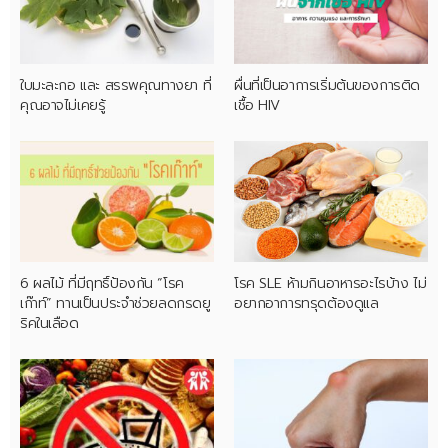
ใบมะละกอ และ สรรพคุณทางยา ที่
ผื่นที่เป็นอาการเริ่มต้นของการติด
คุณอาจไม่เคยรู้
เชื้อ HIV
6 ผลไม้ ที่มีฤทธิ์ป้องกัน “โรค
โรค SLE ห้ามกินอาหารอะไรบ้าง ไม่
เก๊าท์” ทานเป็นประจำช่วยลดกรดยู
อยากอาการทรุดต้องดูแล
ริคในเลือด