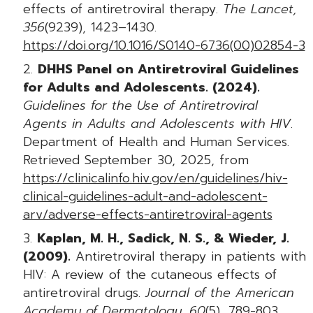
effects of antiretroviral therapy.
The Lancet,
356
(9239), 1423–1430.
https://doi.org/10.1016/S0140-6736(00)02854-3
DHHS Panel on Antiretroviral Guidelines
for Adults and Adolescents. (2024).
Guidelines for the Use of Antiretroviral
Agents in Adults and Adolescents with HIV
.
Department of Health and Human Services.
Retrieved September 30, 2025, from
https://clinicalinfo.hiv.gov/en/guidelines/hiv-
clinical-guidelines-adult-and-adolescent-
arv/adverse-effects-antiretroviral-agents
Kaplan, M. H., Sadick, N. S., & Wieder, J.
(2009).
Antiretroviral therapy in patients with
HIV: A review of the cutaneous effects of
antiretroviral drugs.
Journal of the American
Academy of Dermatology, 60
(5), 789-803.