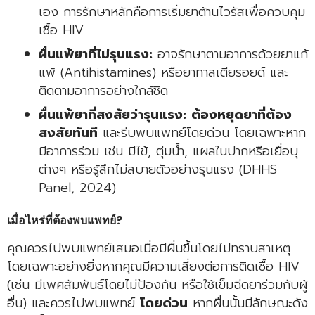
เอง การรักษาหลักคือการเริ่มยาต้านไวรัสเพื่อควบคุม
เชื้อ HIV
ผื่นแพ้ยาที่ไม่รุนแรง:
อาจรักษาตามอาการด้วยยาแก้
แพ้ (Antihistamines) หรือยาทาสเตียรอยด์ และ
ติดตามอาการอย่างใกล้ชิด
ผื่นแพ้ยาที่สงสัยว่ารุนแรง:
ต้องหยุดยาที่ต้อง
สงสัยทันที
และรีบพบแพทย์โดยด่วน โดยเฉพาะหาก
มีอาการร่วม เช่น มีไข้, ตุ่มน้ำ, แผลในปากหรือเยื่อบุ
ต่างๆ หรือรู้สึกไม่สบายตัวอย่างรุนแรง (DHHS
Panel, 2024)
เมื่อไหร่ที่ต้องพบแพทย์?
คุณควรไปพบแพทย์เสมอเมื่อมีผื่นขึ้นโดยไม่ทราบสาเหตุ
โดยเฉพาะอย่างยิ่งหากคุณมีความเสี่ยงต่อการติดเชื้อ HIV
(เช่น มีเพศสัมพันธ์โดยไม่ป้องกัน หรือใช้เข็มฉีดยาร่วมกับผู้
อื่น) และควรไปพบแพทย์
โดยด่วน
หากผื่นนั้นมีลักษณะดัง