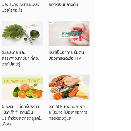
มีอะไรบ้าง ผื่นคันแบบนี้
ออกตอนกลางคืน
ป่วยโรคอะไร
ใบมะละกอ และ
ผื่นที่เป็นอาการเริ่มต้น
สรรพคุณทางยา ที่คุณ
ของการติดเชื้อ HIV
อาจไม่เคยรู้
6 ผลไม้ ที่มีฤทธิ์ป้องกัน
โรค SLE ห้ามกินอาหาร
“โรคเก๊าท์” ทานเป็น
อะไรบ้าง ไม่อยากอาการ
ประจำช่วยลดกรดยูริคใน
ทรุดต้องดูแล
เลือด