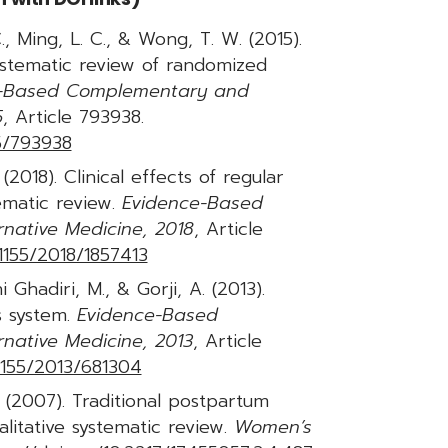
, Ming, L. C., & Wong, T. W. (2015).
systematic review of randomized
e-Based Complementary and
5
, Article 793938.
15/793938
(2018). Clinical effects of regular
ematic review.
Evidence-Based
native Medicine, 2018
, Article
.1155/2018/1857413
 Ghadiri, M., & Gorji, A. (2013).
s system.
Evidence-Based
native Medicine, 2013
, Article
.1155/2013/681304
. (2007). Traditional postpartum
alitative systematic review.
Women’s