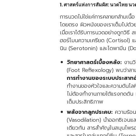
1. ศาสตร์แห่งการสัมผัส: นวดไทย นว
การนวดไม่ใช่แค่การคลายกล้ามเนื้
โดยตรง ผิวหนังของเราเต็มไปด้วย
เมื่อเราได้รับการนวดอย่างถูกวิ
ฮอร์โมนความเครียด (Cortisol) แล
นิน (Serotonin) และโดพามีน (
วิทยาศาสตร์เบื้องหลัง:
งานวิ
(Foot Reflexology) พบว่าสา
การทำงานของระบบประสาทอั
ทำงานของหัวใจและความดันโลห
ไม่ต้องทำงานภายใต้แรงกดดัน ทำ
เต็มประสิทธิภาพ
พลังจากลูกประคบ:
ความร้อน
(Vasodilation) นำออกซิเจนและส
เดียวกัน สารสำคัญในสมุนไพร
และสารในกลุ่มเทอร์พีน (Terpe