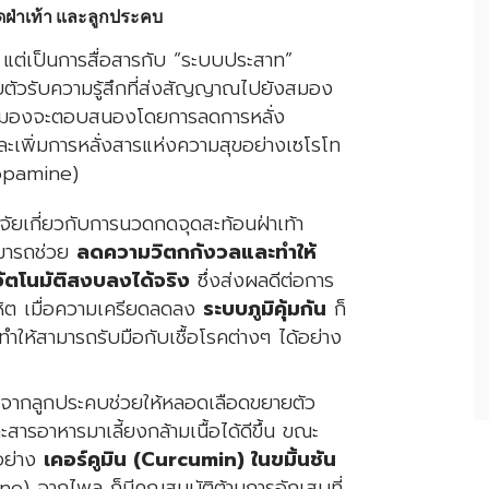
ดฝ่าเท้า และลูกประคบ
อ แต่เป็นการสื่อสารกับ “ระบบประสาท”
ตัวรับความรู้สึกที่ส่งสัญญาณไปยังสมอง
ธี สมองจะตอบสนองโดยการลดการหลั่ง
ะเพิ่มการหลั่งสารแห่งความสุขอย่างเซโรโท
Dopamine)
จัยเกี่ยวกับการนวดกดจุดสะท้อนฝ่าเท้า
มารถช่วย
ลดความวิตกกังวลและทำให้
ตโนมัติสงบลงได้จริง
ซึ่งส่งผลดีต่อการ
ิต เมื่อความเครียดลดลง
ระบบภูมิคุ้มกัน
ก็
ให้สามารถรับมือกับเชื้อโรคต่างๆ ได้อย่าง
จากลูกประคบช่วยให้หลอดเลือดขยายตัว
ารอาหารมาเลี้ยงกล้ามเนื้อได้ดีขึ้น ขณะ
อย่าง
เคอร์คูมิน (Curcumin) ในขมิ้นชัน
ne) จากไพล ก็มีคุณสมบัติต้านการอักเสบที่