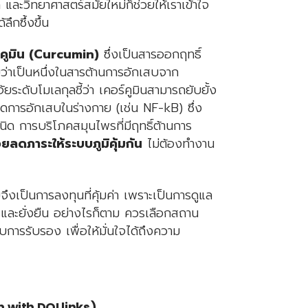
และวิทยาศาสตร์สมัยใหม่ก็ช่วยให้เราเข้าใจ
ึกซึ้งขึ้น
์คูมิน (Curcumin)
ซึ่งเป็นสารออกฤทธิ์
บว่าเป็นหนึ่งในสารต้านการอักเสบจาก
ัยระดับโมเลกุลชี้ว่า เคอร์คูมินสามารถยับยั้ง
ิดการอักเสบในร่างกาย (เช่น NF-kB) ซึ่ง
ิด การบริโภคสมุนไพรที่มีฤทธิ์ต้านการ
วยลดภาระให้ระบบภูมิคุ้มกัน
ไม่ต้องทำงาน
เป็นการลงทุนที่คุ้มค่า เพราะเป็นการดูแล
ตรและยั่งยืน อย่างไรก็ตาม ควรเลือกสถาน
บการรับรอง เพื่อให้มั่นใจได้ถึงความ
n with DOI links)