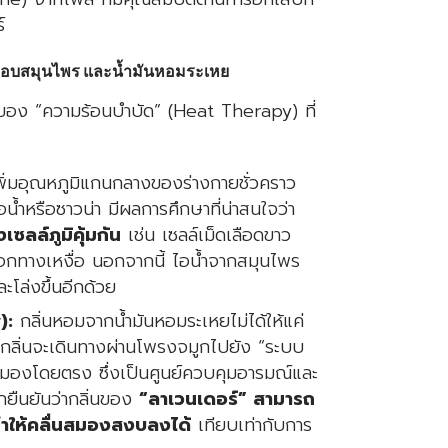
์
ด: อบสมุนไพร และน้ำมันหอมระเหย
ของ “ความร้อนบำบัด” (Heat Therapy) ที่
ิ่มอุณหภูมิแกนกลางของร่างกายชั่วคราว
ำหรือซาวน่า มีผลการศึกษาที่น่าสนใจว่า
ซลล์ภูมิคุ้มกัน
เช่น เซลล์เม็ดเลือดขาว
อกทางเหงื่อ นอกจากนี้ ไอน้ำจากสมุนไพร
ละโล่งขึ้นอีกด้วย
):
กลิ่นหอมจากน้ำมันหอมระเหยไม่ได้ให้แค่
องกลิ่นจะเดินทางผ่านโพรงจมูกไปยัง “ระบบ
มองโดยตรง ซึ่งเป็นศูนย์ควบคุมอารมณ์และ
ยืนยันว่ากลิ่นของ
“ลาเวนเดอร์” สามารถ
ำให้คลื่นสมองสงบลงได้
เทียบเท่ากับการ