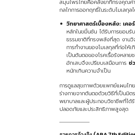
สมุนไพรไทยคือคลังยาที่ทรงคุณค่า 
กลไกการออกฤทธิ์ในระดับโมเลกุลได้ล
วิทยาศาสตร์เบื้องหลัง:
เคอร
หลักในขมิ้นชัน ได้รับการยอมรั
ธรรมชาติที่ทรงพลังที่สุด งานวิจ
การทำงานของโมเลกุลที่ก่อให้เก
เป็นต้นตอของโรคเรื้อรังหลายชน
อักเสบจึงเปรียบเสมือนการ
ช่
หนักเกินความจำเป็น
การดูแลสุขภาพด้วยแพทย์แผนไทยจึง
ร่างกายจากต้นตอด้วยวิธีที่เป็นมิ
พยาบาลและผู้ประกอบวิชาชีพที่ได้รั
ปลอดภัยและประสิทธิภาพสูงสุด
รายการอ้างอิง (APA 7th Editio