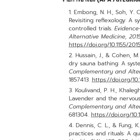
Embong, N. H., Soh, Y. C.
Revisiting reflexology: A 
controlled trials.
Evidenc
Alternative Medicine, 201
https://doi.org/10.1155/20
Hussain, J., & Cohen, M. 
dry sauna bathing: A syst
Complementary and Alter
1857413.
https://doi.org/10
Koulivand, P. H., Khaleghi
Lavender and the nervou
Complementary and Alter
681304.
https://doi.org/10
Dennis, C. L., & Fung, K
practices and rituals: A qu