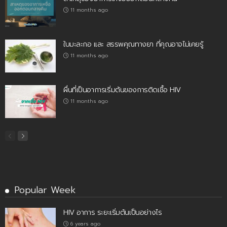
11 months ago
ใบมะละกอ และ สรรพคุณทางยา ที่คุณอาจไม่เคยรู้
11 months ago
ผื่นที่เป็นอาการเริ่มต้นของการติดเชื้อ HIV
11 months ago
Popular Week
HIV อาการ ระยะเริ่มต้นเป็นอย่างไร
6 years ago