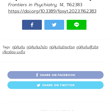
Frontiers in Psychiatry, 14
, 1162383.
https://doi.org/10.3389/fpsyt.2023.1162383
Tags:
ภูมิคุ้มกัน
ภูมิคุ้มกันบำบัด
ภูมิคุ้มกันรักษาโรค
ภูมิคุ้มกันสู้ไวร้ส
เกี่ยวข้อง-มะเร็ง
SHARE ON FACEBOOK
SHARE ON TWITTER