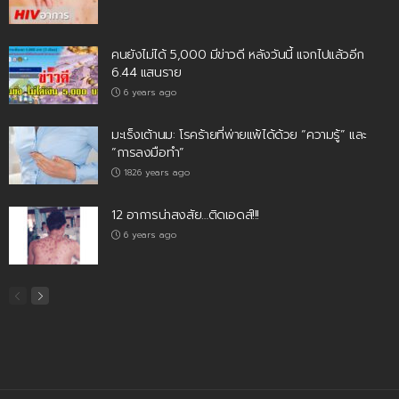
คนยังไม่ได้ 5,000 มีข่าวดี หลังวันนี้ แจกไปแล้วอีก
6.44 แสนราย
6 years ago
มะเร็งเต้านม: โรคร้ายที่พ่ายแพ้ได้ด้วย “ความรู้” และ
“การลงมือทำ”
1826 years ago
12 อาการน่าสงสัย…ติดเอดส์!!!
6 years ago