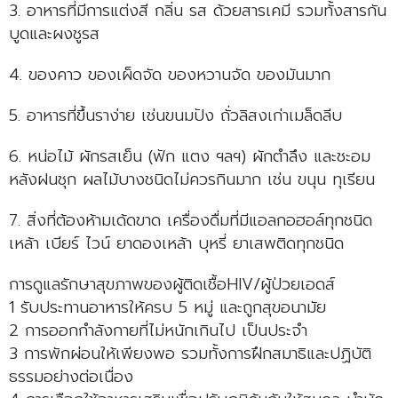
3. อาหารที่มีการแต่งสี กลิ่น รส ด้วยสารเคมี รวมทั้งสารกัน
บูดและผงชูรส
4. ของคาว ของเผ็ดจัด ของหวานจัด ของมันมาก
5. อาหารที่ขึ้นราง่าย เช่นขนมปัง ถั่วลิสงเก่าเมล็ดลีบ
6. หน่อไม้ ผักรสเย็น (ฟัก แตง ฯลฯ) ผักตำลึง และชะอม
หลังฝนชุก ผลไม้บางชนิดไม่ควรกินมาก เช่น ขนุน ทุเรียน
7. สิ่งที่ต้องห้ามเด้ดขาด เครื่องดื่มที่มีแอลกอฮอล์ทุกชนิด
เหล้า เบียร์ ไวน์ ยาดองเหล้า บุหรี่ ยาเสพติดทุกชนิด
การดูแลรักษาสุขภาพของผู้ติดเชื้อHIV/ผู้ป่วยเอดส์
1 รับประทานอาหารให้ครบ 5 หมู่ และถูกสุขอนามัย
2 การออกกำลังกายที่ไม่หนักเกินไป เป็นประจำ
3 การพักผ่อนให้เพียงพอ รวมทั้งการฝึกสมาธิและปฏิบัติ
ธรรมอย่างต่อเนื่อง