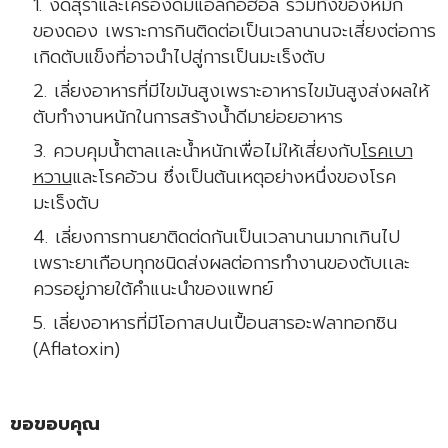
งดสุราและเครื่องดื่มแอลกอฮอล์ รวมทั้งของหมัก
ของดอง เพราะการกินติดต่อเป็นเวลานานจะเสี่ยงต่อการ
เกิดตับแข็งที่อาจนำไปสู่การเป็นมะเร็งตับ
เลี่ยงอาหารที่มีไขมันสูงเพราะอาหารไขมันสูงส่งผลให้
ตับทำงานหนักในการสร้างน้ำดีมาย่อยอาหาร
ควบคุมน้ำตาลเเละน้ำหนักเพื่อไม่ให้เสี่ยงกับ
โรคเบา
หวาน
และโรคอ้วน ซึ่งเป็นต้นเหตุอย่างหนึ่งของโรค
มะเร็งตับ
เลี่ยงการทานยาติดต่ดกันเป็นเวลานานมากเกินไป
เพราะยาเกือบทุกชนิดส่งผลต่อการทำงานของตับเเละ
ควรอยู่ภายใต้คำแนะนำของแพทย์
เลี่ยงอาหารที่มีโอกาสปนเปื้อนสารอะฟลาทอกซิน
(Aflatoxin)
ขอขอบคุณ