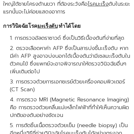
ใหญ่ใต้ชายโครงด้านขวา ที่ต้องระวังคือ
โรคมะเร็ง
ตับในระยะ
แรกนั้นจะไม่ค่อยแสดงอาการ
การวินิจฉัยโรค
มะเร็งตับ
ทำได้โดย
การตรวจอัลตราซาวด์ ซึ่งเป็นวิธีเบื้องต้นที่ง่ายที่สุด
ตรวจเลือดหาค่า AFP ซึ่งเป็นสารบ่งชี้มะเร็งตับ หาก
มีค่า AFP สูงอาจบ่งบอกได้เบื้องต้นว่ามีเซลมะเร็งตับใน
ตัวคนไข้ ซึ่งแพทย์จะอาจพิจารณาให้ตรวจวินิจฉัยอื่นๆ
เพิ่มเติมต่อไป
การตรวจด้วยการเอกซเรย์ด้วยเครื่องคอมพิวเตอร์
(CT Scan)
การตรวจ MRI (Magnetic Resonance Imaging)
คือ การตรวจด้วยคลื่นแม่เหล็กไฟฟ้าที่ทำให้เห็นความผิด
ปกติของตับอย่างชัดเจน
การตัดชิ้นเนื้อตรวจด้วยเข็ม (needle biopsy) เป็น
อีกหนึ่งวิธีที่ช่วยวินิจฉัยโรคมะเร็งตับได้อย่างตรงจุด