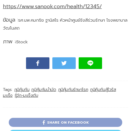
https://www.sanook.com/health/12345/
ข้อมูล :
รศ.นพ.คมกริช ฐานิสโร หัวหน้าศูนย์รังสีร่วมรักษา โรงพยาบาล
วัฒโนสถ
ภาพ :
iStock
Tags:
ภูมิคุ้มกัน
ภูมิคุ้มกันบำบัด
ภูมิคุ้มกันรักษาโรค
ภูมิคุ้มกันสู้ไวร้ส
มะเร็ง
รู้จัก-มะเร็งตับ
SHARE ON FACEBOOK