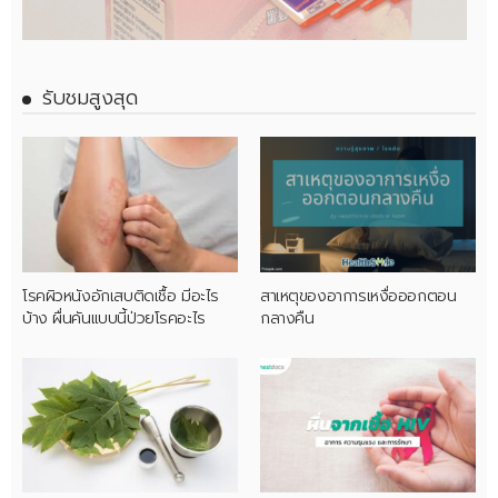
รับชมสูงสุด
โรคผิวหนังอักเสบติดเชื้อ มีอะไร
สาเหตุของอาการเหงื่อออกตอน
บ้าง ผื่นคันแบบนี้ป่วยโรคอะไร
กลางคืน