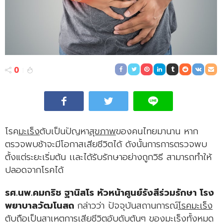
0
โรค
มะเร็ง
ตับเป็นปัญหา
สุขภาพ
ของคนไทยมานาน หาก
ตรวจพบช้าจะมีโอกาสเสียชีวิตได้ ดังนั้นการการตรวจพบ
ตั้งแต่ระยะเริ่มต้น เเละได้รับรักษาอย่างถูกวิธี สามารถทำให้
ปลอดจากโรคได้
รศ.นพ.คมกริช ฐานิสโร หัวหน้าศูนย์รังสีร่วมรักษา โรง
พยาบาลวัฒโนสถ
กล่าวว่า ปัจจุบันสถานการณ์
โรคมะเร็ง
ตับถือเป็นสาเหตุการเสียชีวิตอับดับต้นๆ ของ
มะเร็ง
ทั้งหมด