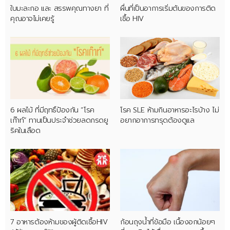
ใบมะละกอ และ สรรพคุณทางยา ที่
ผื่นที่เป็นอาการเริ่มต้นของการติด
คุณอาจไม่เคยรู้
เชื้อ HIV
6 ผลไม้ ที่มีฤทธิ์ป้องกัน “โรค
โรค SLE ห้ามกินอาหารอะไรบ้าง ไม่
เก๊าท์” ทานเป็นประจำช่วยลดกรดยู
อยากอาการทรุดต้องดูแล
ริคในเลือด
7 อาหารต้องห้ามของผู้ติดเชื้อHIV
ก้อนถุงน้ำที่ข้อมือ เนื้องอกน้อยๆ