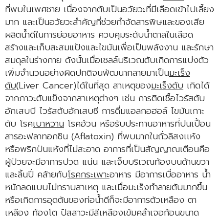
ที่พบในเพศชาย เนื่องจากตับเป็นอวัยวะที่มีเลือดเข้าไปเลี้ยง
มาก และเป็นอวัยวะสำคัญที่ช่วยกำจัดสารพิษและของเสีย
ผลิตน้ำดีในการย่อยอาหาร ควบคุมระดับน้ำตาลในเลือด
สร้างและเก็บสะสมแป้งและไขมันเพื่อเป็นพลังงาน และรักษา
สมดุลในร่างกาย ดังนั้นเมื่อเซลล์บริเวณตับเกิดการแบ่งตัว
เพิ่มจำนวนอย่างผิดปกติจนพัฒนากลายมาเป็น
มะเร็ง
ตับ
(Liver Cancer)ได้ในที่สุด สาเหตุของ
มะเร็งตับ
เกิดได้
จากภาวะตับแข็งจากสาเหตุต่างๆ เช่น การติดเชื้อไวรัสตับ
อักเสบบี ไวรัสตับอักเสบซี การดื่มแอลกอฮอล์ ไขมันเกาะ
ตับ โรค
เบาหวาน
โรคอ้วน หรือรับประทานอาหารที่ปนเปื้อน
สารอะฟลาทอกซิน (Aflatoxin) ที่พบมากในถั่วลิสงเเห้ง
หรือพริกป่นแห้งที่ไม่สะอาด อาการที่เป็นสัญญาณเตือนคือ
ผู้ป่วยจะมีอาการปวด แน่น และเจ็บบริเวณท้องบนด้านขวา
และลิ้นปี่ คล้ายกับ
โรคกระเพาะ
อาหาร มีอาการเบื่ออาหาร น้ำ
หนักลดแบบไม่ทราบสาเหตุ และเมื่อมะเร็งทำลายตับมากขึ้น
หรือเกิดการอุดตันของท่อน้ำดีก็จะมีอาการตัวเหลือง ตา
เหลือง ท้องโต ปัสสาวะมีสีเหลืองเข้มคลำเจอก้อนขนาด