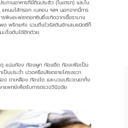
ประทานอาหารที่มีดินประสิว (ไนเตรท) และไน
ส้ม แหนมไส้กรอก เบคอน ฯลฯ นอกจากนี้การ
สารพิษอะฟลาทอกซินซึ่งเกิดจากเชื้อราบาง
โพด พริกแห้ง รวมถึงไวรัสตับอักเสบชนิดซีก็
มะเร็งตับได้อีกด้วย
หตุ แน่นท้อง ท้องผูก ท้องอืด ท้องเฟ้อเป็น
้ต่ำเป็นประจำ ปวดหรือเสียดชายโครงขวา
ือง ตาเหลือง ท้องโต และบวมบริเวณขาทั้ง
ษาแพทย์เพื่อรับการตรวจวินิจฉัย