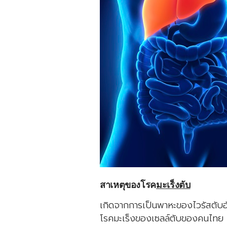
สาเหตุของโรค
มะเร็งตับ
เกิดจากการเป็นพาหะของไวรัสตับอั
โรคมะเร็งของเซลล์ตับของคนไทย ส่