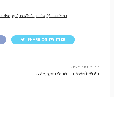
รักษาโรค
ภูมิคุ้มกันสู้ไวร้ส
มะเร็ง
รู้จัก-มะเร็งตับ
SHARE ON TWITTER
NEXT ARTICLE
6 สัญญาณเตือนภัย “มะเร็งท่อน้ำดีในตับ”