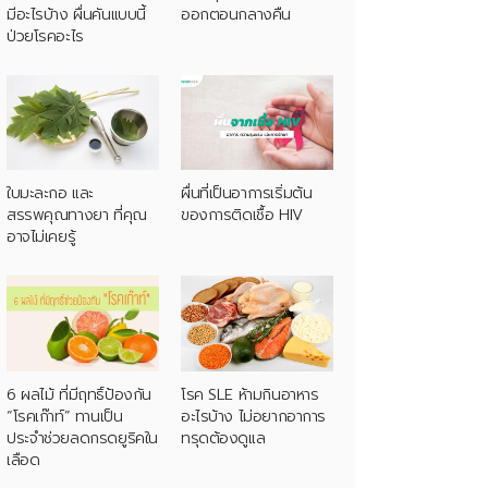
มีอะไรบ้าง ผื่นคันแบบนี้
ออกตอนกลางคืน
ป่วยโรคอะไร
ใบมะละกอ และ
ผื่นที่เป็นอาการเริ่มต้น
สรรพคุณทางยา ที่คุณ
ของการติดเชื้อ HIV
อาจไม่เคยรู้
6 ผลไม้ ที่มีฤทธิ์ป้องกัน
โรค SLE ห้ามกินอาหาร
“โรคเก๊าท์” ทานเป็น
อะไรบ้าง ไม่อยากอาการ
ประจำช่วยลดกรดยูริคใน
ทรุดต้องดูแล
เลือด