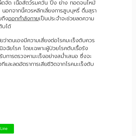
ดจัด เนื้อสัตว์รมควัน ปิ้ง ย่าง ทอดจนไหม้
อกจากนี้ควรหลีกเลี่ยงการสูบบุหรี่ ดื่มสุรา
มถึง
ออกกำลังกาย
เป็นประจำจะช่วยลดความ
ับได้
ว่าตนเองมีความเสี่ยงต่อโรคมะเร็งตับควร
ิจฉัยโรค โดยเฉพาะผู้ป่วยโรคตับเรื้อรัง
รรับการตรวจหามะเร็งอย่างสม่ำเสมอ ซึ่งจะ
งทีและลดอัตราการเสียชีวิตจากโรคมะเร็งตับ
Line