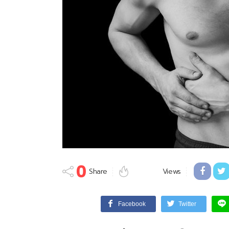
0
Share
Views
Facebook
Twitter