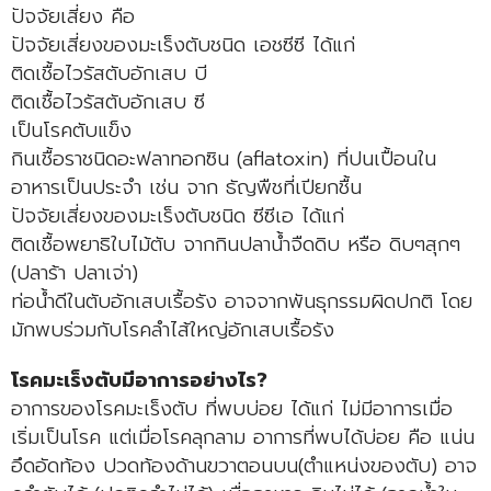
ปัจจัยเสี่ยง คือ
ปัจจัยเสี่ยงของมะเร็งตับชนิด เอชซีซี ได้แก่
ติดเชื้อไวรัสตับอักเสบ บี
ติดเชื้อไวรัสตับอักเสบ ซี
เป็นโรคตับแข็ง
กินเชื้อราชนิดอะฟลาทอกซิน (aflatoxin) ที่ปนเปื้อนใน
อาหารเป็นประจำ เช่น จาก ธัญพืชที่เปียกชื้น
ปัจจัยเสี่ยงของมะเร็งตับชนิด ซีซีเอ ได้แก่
ติดเชื้อพยาธิใบไม้ตับ จากกินปลาน้ำจืดดิบ หรือ ดิบๆสุกๆ
(ปลาร้า ปลาเจ่า)
ท่อน้ำดีในตับอักเสบเรื้อรัง อาจจากพันธุกรรมผิดปกติ โดย
มักพบร่วมกับโรคลำไส้ใหญ่อักเสบเรื้อรัง
โรคมะเร็งตับมีอาการอย่างไร?
อาการของโรคมะเร็งตับ ที่พบบ่อย ได้แก่ ไม่มีอาการเมื่อ
เริ่มเป็นโรค แต่เมื่อโรคลุกลาม อาการที่พบได้บ่อย คือ แน่น
อึดอัดท้อง ปวดท้องด้านขวาตอนบน(ตำแหน่งของตับ) อาจ