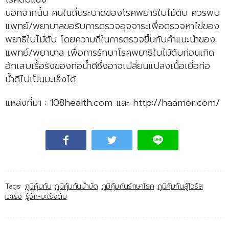
นอกจากนั้น คนในถิ่นระบาดของโรคพยาธิใบไม้ตับ ควรพบ
แพทย์/พยาบาลขอรับการตรวจอุจจาระเพื่อตรวจหาไข่ของ
พยาธิใบไม้ตับ โดยความถี่ในการตรวจขึ้นกับคำแนะนำของ
แพทย์/พยาบาล เพื่อการรักษาโรคพยาธิใบไม้ตับก่อนเกิด
อักเสบเรื้อรังของท่อน้ำดีซึ่งอาจเปลี่ยนแปลงเนื้อเยื่อท่อ
น้ำดีไปเป็นมะเร็งได้
แหล่งที่มา : 108health.com และ http://haamor.com/
Tags:
ภูมิคุ้มกัน
ภูมิคุ้มกันบำบัด
ภูมิคุ้มกันรักษาโรค
ภูมิคุ้มกันสู้ไวร้ส
มะเร็ง
รู้จัก-มะเร็งตับ