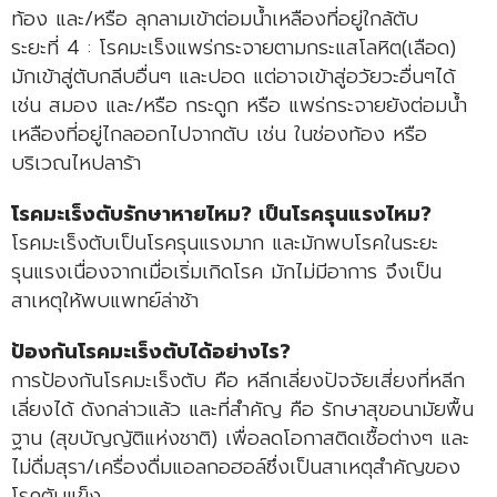
ท้อง และ/หรือ ลุกลามเข้าต่อมน้ำเหลืองที่อยู่ใกล้ตับ
ระยะที่ 4 : โรคมะเร็งแพร่กระจายตามกระแสโลหิต(เลือด)
มักเข้าสู่ตับกลีบอื่นๆ และปอด แต่อาจเข้าสู่อวัยวะอื่นๆได้
เช่น สมอง และ/หรือ กระดูก หรือ แพร่กระจายยังต่อมน้ำ
เหลืองที่อยู่ไกลออกไปจากตับ เช่น ในช่องท้อง หรือ
บริเวณไหปลาร้า
โรคมะเร็งตับรักษาหายไหม? เป็นโรครุนแรงไหม?
โรคมะเร็งตับเป็นโรครุนแรงมาก และมักพบโรคในระยะ
รุนแรงเนื่องจากเมื่อเริ่มเกิดโรค มักไม่มีอาการ จึงเป็น
สาเหตุให้พบแพทย์ล่าช้า
ป้องกันโรคมะเร็งตับได้อย่างไร?
การป้องกันโรคมะเร็งตับ คือ หลีกเลี่ยงปัจจัยเสี่ยงที่หลีก
เลี่ยงได้ ดังกล่าวแล้ว และที่สำคัญ คือ รักษาสุขอนามัยพื้น
ฐาน (สุขบัญญัติแห่งชาติ) เพื่อลดโอกาสติดเชื้อต่างๆ และ
ไม่ดื่มสุรา/เครื่องดื่มแอลกอฮอล์ซึ่งเป็นสาเหตุสำคัญของ
โรคตับแข็ง