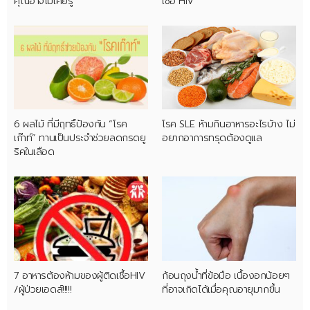
คุณอาจไม่เคยรู้
เชื้อ HIV
6 ผลไม้ ที่มีฤทธิ์ป้องกัน “โรค
โรค SLE ห้ามกินอาหารอะไรบ้าง ไม่
เก๊าท์” ทานเป็นประจำช่วยลดกรดยู
อยากอาการทรุดต้องดูแล
ริคในเลือด
7 อาหารต้องห้ามของผู้ติดเชื้อHIV
ก้อนถุงน้ำที่ข้อมือ เนื้องอกน้อยๆ
/ผู้ป่วยเอดส์!!!!!
ที่อาจเกิดได้เมื่อคุณอายุมากขึ้น