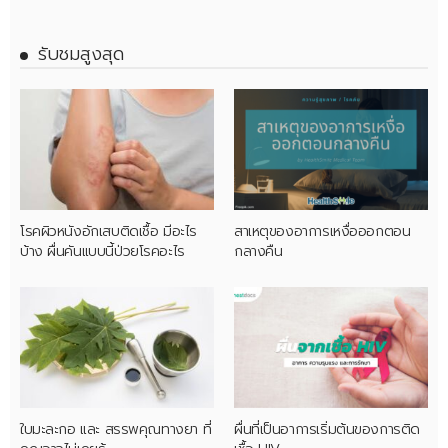
รับชมสูงสุด
โรคผิวหนังอักเสบติดเชื้อ มีอะไร
สาเหตุของอาการเหงื่อออกตอน
บ้าง ผื่นคันแบบนี้ป่วยโรคอะไร
กลางคืน
ใบมะละกอ และ สรรพคุณทางยา ที่
ผื่นที่เป็นอาการเริ่มต้นของการติด