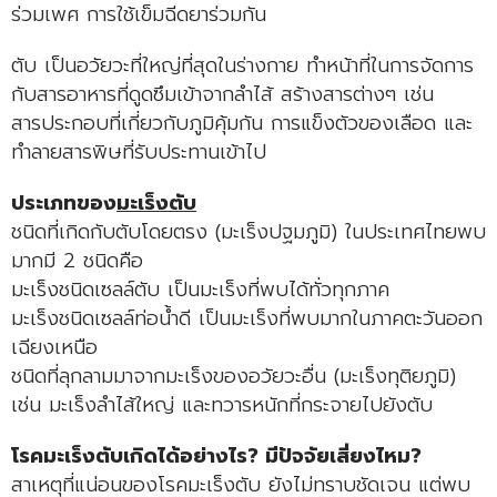
ร่วมเพศ การใช้เข็มฉีดยาร่วมกัน
ตับ เป็นอวัยวะที่ใหญ่ที่สุดในร่างกาย ทำหน้าที่ในการจัดการ
กับสารอาหารที่ดูดซึมเข้าจากลำไส้ สร้างสารต่างๆ เช่น
สารประกอบที่เกี่ยวกับภูมิคุ้มกัน การแข็งตัวของเลือด และ
ทำลายสารพิษที่รับประทานเข้าไป
ประเภทของ
มะเร็งตับ
ชนิดที่เกิดกับตับโดยตรง (มะเร็งปฐมภูมิ) ในประเทศไทยพบ
มากมี 2 ชนิดคือ
มะเร็งชนิดเซลล์ตับ เป็นมะเร็งที่พบได้ทั่วทุกภาค
มะเร็งชนิดเซลล์ท่อน้ำดี เป็นมะเร็งที่พบมากในภาคตะวันออก
เฉียงเหนือ
ชนิดที่ลุกลามมาจากมะเร็งของอวัยวะอื่น (มะเร็งทุติยภูมิ)
เช่น มะเร็งลำไส้ใหญ่ และทวารหนักที่กระจายไปยังตับ
โรคมะเร็งตับเกิดได้อย่างไร? มีปัจจัยเสี่ยงไหม?
สาเหตุที่แน่อนของโรคมะเร็งตับ ยังไม่ทราบชัดเจน แต่พบ