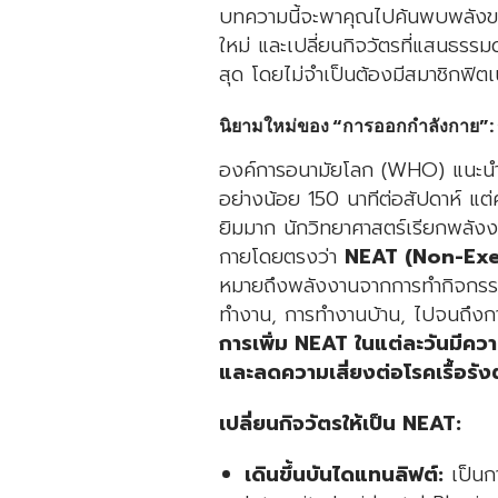
บทความนี้จะพาคุณไปค้นพบพลังข
ใหม่ และเปลี่ยนกิจวัตรที่แสนธรรมดา
สุด โดยไม่จำเป็นต้องมีสมาชิกฟิ
นิยามใหม่ของ “การออกกำลังกาย”: ร
องค์การอนามัยโลก (WHO) แนะนำใ
อย่างน้อย 150 นาทีต่อสัปดาห์ แต่
ยิมมาก นักวิทยาศาสตร์เรียกพลังงาน
กายโดยตรงว่า
NEAT (Non-Exe
หมายถึงพลังงานจากการทำกิจกรรมต
ทำงาน, การทำงานบ้าน, ไปจนถึงการ
การเพิ่ม NEAT ในแต่ละวันมีควา
และลดความเสี่ยงต่อโรคเรื้อรัง
เปลี่ยนกิจวัตรให้เป็น NEAT:
เดินขึ้นบันไดแทนลิฟต์:
เป็นก