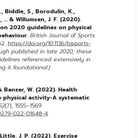
S., Biddle, S., Borodulin, K.,
 … & Willumsen, J. F. (2020).
on 2020 guidelines on physical
behaviour.
British Journal of Sports
62.
https://doi.org/10.1136/bjsports-
ough published in late 2020, these
idelines referenced extensively in
ng it foundational.)
 & Banzer, W. (2022). Health
 physical activity-A systematic
52
(7), 1555–1569.
s40279-022-01648-4
 Little, J. P. (2022). Exercise