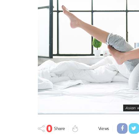
Asian w
0
Share
Views