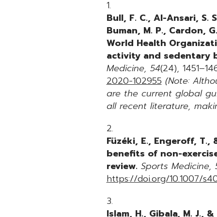
Bull, F. C., Al-Ansari, S. 
Buman, M. P., Cardon, G.,
World Health Organizati
activity and sedentary 
Medicine, 54
(24), 1451–14
2020-102955
(Note: Alth
are the current global gu
all recent literature, maki
Füzéki, E., Engeroff, T.,
benefits of non-exercise
review.
Sports Medicine, 
https://doi.org/10.1007/
Islam, H., Gibala, M. J., &