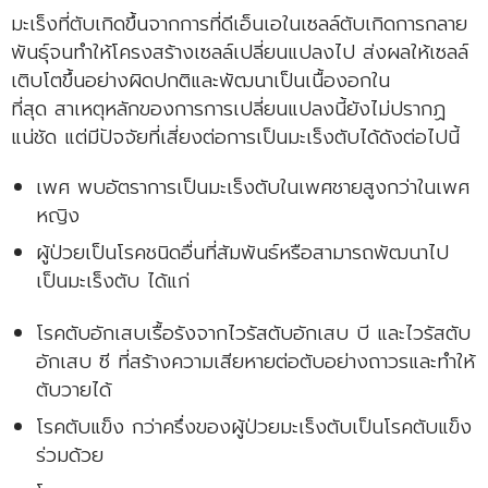
มะเร็งที่ตับเกิดขึ้นจากการที่ดีเอ็นเอในเซลล์ตับเกิดการกลาย
พันธุ์จนทำให้โครงสร้างเซลล์เปลี่ยนแปลงไป ส่งผลให้เซลล์
เติบโตขึ้นอย่างผิดปกติและพัฒนาเป็นเนื้องอกใน
ที่สุด สาเหตุหลักของการการเปลี่ยนแปลงนี้ยังไม่ปรากฏ
แน่ชัด แต่มีปัจจัยที่เสี่ยงต่อการเป็นมะเร็งตับได้ดังต่อไปนี้
เพศ พบอัตราการเป็นมะเร็งตับในเพศชายสูงกว่าในเพศ
หญิง
ผู้ป่วยเป็นโรคชนิดอื่นที่สัมพันธ์หรือสามารถพัฒนาไป
เป็นมะเร็งตับ ได้แก่
โรคตับอักเสบเรื้อรังจากไวรัสตับอักเสบ บี และไวรัสตับ
อักเสบ ซี ที่สร้างความเสียหายต่อตับอย่างถาวรและทำให้
ตับวายได้
โรคตับแข็ง กว่าครึ่งของผู้ป่วยมะเร็งตับเป็นโรคตับแข็ง
ร่วมด้วย