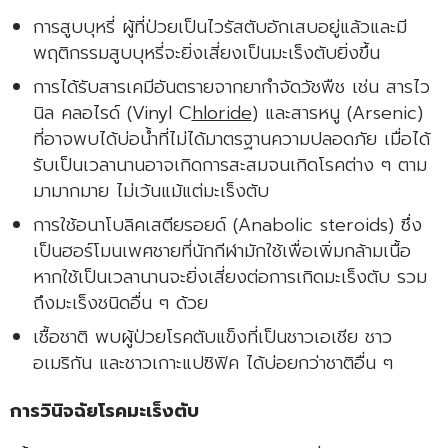
การสูบบุหรี่ ผู้ที่ป่วยเป็นไวรัสตับอักเสบอยู่แล้วและมี
พฤติกรรมสูบบุหรี่จะยิ่งเสี่ยงเป็นมะเร็งตับยิ่งขึ้น
การได้รับสารเคมีอันตรายจากยากำจัดวัชพืช เช่น สารไว
นิล คลอไรด์ (Vinyl C
hloride
) และสารหนู (Arsenic)
ที่อาจพบได้บ่อน้ำที่ไม่ได้มาตรฐานความปลอดภัย เมื่อได้
รับเป็นเวลานานอาจเกิดการสะสมจนเกิดโรคต่าง ๆ ตาม
มามากมาย ไม่เว้นแม้แต่มะเร็งตับ
การใช้อนาโบลิคเสตียรอยด์ (Anabolic steroids) ซึ่ง
เป็นฮอร์โมนเพศชายที่นักกีฬามักใช้เพื่อเพิ่มกล้ามเนื้อ
หากใช้เป็นเวลานานจะยิ่งเสี่ยงต่อการเกิดมะเร็งตับ รวม
ถึงมะเร็งชนิดอื่น ๆ ด้วย
เชื้อชาติ พบผู้ป่วยโรคตับแข็งที่เป็นชาวเอเชีย ชาว
อเมริกัน และชาวเกาะแปซิฟิค ได้บ่อยกว่าชาติอื่น ๆ
การวินิจฉัยโรคมะเร็งตับ