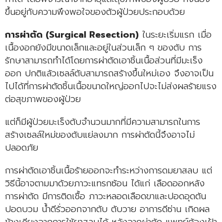
ขึ้นอยู่กับความพึงพอใจของตัวผู้ป่วยประกอบด้วย
การผ่าตัด (Surgical Resection)
ในระยะเริ่มแรก เมื่อ
เนื้องอกยังมีขนาดเล็กและอยู่ในส่วนเล็ก ๆ ของตับ การ
รักษาสามารถทำได้โดยการผ่าตัดเอาชิ้นเนื้อส่วนที่มีมะเร็ง
ออก ปกติแล้วเซลล์ตับสามารถสร้างขึ้นใหม่เอง จึงอาจเป็น
ไปได้ที่การผ่าตัดชิ้นเนื้อขนาดใหญ่ออกไปจะไม่ส่งผลร้ายแรง
ต่อสุขภาพของผู้ป่วย
แต่ก็มีผู้ป่วยมะเร็งตับจำนวนมากที่มีความสามารถในการ
สร้างเซลล์ใหม่ของตับแย่ลงมาก การผ่าตัดนี้จึงอาจไม่
ปลอดภัย
การผ่าตัดเอาชิ้นเนื้อร้ายออกจะทำระหว่างการดมยาสลบ แต่
วิธีนี้อาจตามมาด้วยภาวะแทรกซ้อน ได้แก่ เลือดออกหลัง
การผ่าตัด มีการติดเชื้อ ภาวะหลอดเลือดขาและปอดอุดตัน
ปอดบวม น้ำดีรั่วออกจากตับ ตับวาย อาการดีซ่าน เกิดผล
ข้างเคียงจากการใช้ยาสลบได้ หลังจากผ่าตัด แพทย์ต้องเฝ้า