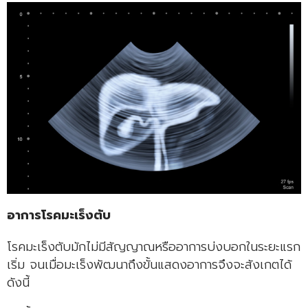
อาการโรคมะเร็งตับ
โรคมะเร็งตับมักไม่มีสัญญาณหรืออาการบ่งบอกในระยะแรก
เริ่ม จนเมื่อมะเร็งพัฒนาถึงขั้นแสดงอาการจึงจะสังเกตได้
ดังนี้