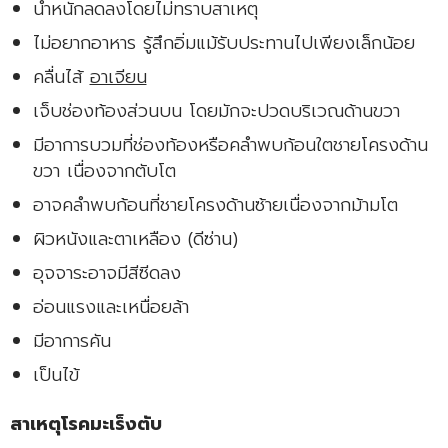
น้ำหนักลดลงโดยไม่ทราบสาเหตุ
ไม่อยากอาหาร รู้สึกอิ่มแม้รับประทานไปเพียงเล็กน้อย
คลื่นไส้
อาเจียน
เจ็บช่องท้องส่วนบน โดยมักจะปวดบริเวณด้านขวา
มีอาการบวมที่ช่องท้องหรือคลำพบก้อนใตชายโครงด้าน
ขวา เนื่องจากตับโต
อาจคลำพบก้อนที่ชายโครงด้านซ้ายเนื่องจากม้ามโต
ผิวหนังและตาเหลือง (ดีซ่าน)
อุจจาระอาจมีสีซีดลง
อ่อนแรงและเหนื่อยล้า
มีอาการคัน
เป็นไข้
สาเหตุโรคมะเร็งตับ