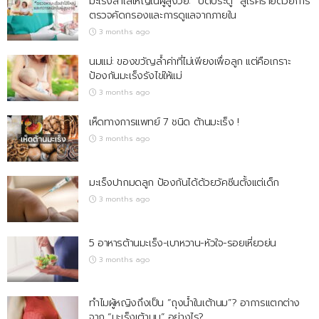
มะเร็งลำไส้ใหญ่ในผู้สูงวัย: “ปิดประตู” สู่โรคร้ายด้วยการ
ตรวจคัดกรองและการดูแลจากภายใน
3 months ago
นมแม่: ของขวัญล้ำค่าที่ไม่เพียงเพื่อลูก แต่คือเกราะ
ป้องกันมะเร็งรังไข่ให้แม่
3 months ago
เห็ดทางการแพทย์ 7 ชนิด ต้านมะเร็ง !
3 months ago
มะเร็งปากมดลูก ป้องกันได้ด้วยวัคซีนตั้งแต่เด็ก
3 months ago
5 อาหารต้านมะเร็ง-เบาหวาน-หัวใจ-รอยเหี่ยวย่น
3 months ago
ทำไมผู้หญิงถึงเป็น “ถุงน้ำในเต้านม”? อาการแตกต่าง
จาก “มะเร็งเต้านม” อย่างไร?