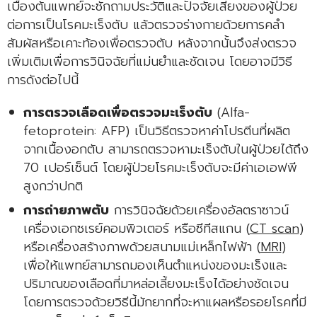
เบื้องต้นแพทย์จะซักถามประวัติและปัจจัยเสี่ยงของผู้ป่วย
ต่อการเป็นโรคมะเร็งตับ แล้วตรวจร่างกายด้วยการคลำ
สัมผัสหรือเคาะท้องเพื่อตรวจตับ หลังจากนั้นจึงส่งตรวจ
เพิ่มเติมเพื่อการวินิจฉัยที่แม่นยำและชัดเจน โดยอาจมีวิธี
การดังต่อไปนี้
การตรวจเลือดเพื่อตรวจมะเร็งตับ
(Alfa-
fetoprotein: AFP) เป็นวิธีตรวจหาค่าโปรตีนที่ผลิต
จากเนื้องอกตับ สามารถตรวจหามะเร็งตับในผู้ป่วยได้ถึง
70 เปอร์เซ็นต์ โดยผู้ป่วยโรคมะเร็งตับจะมีค่าเอเอฟพี
สูงกว่าปกติ
การถ่ายภาพตับ
การวินิจฉัยด้วยเครื่องอัลตราซาวน์
เครื่องเอกซเรย์คอมพิวเตอร์ หรือซีทีสแกน (
CT scan
)
หรือเครื่องสร้างภาพด้วยสนามแม่เหล็กไฟฟ้า (
MRI
)
เพื่อให้แพทย์สามารถมองเห็นตำแหน่งของมะเร็งและ
ปริมาณของเลือดที่มาหล่อเลี้ยงมะเร็งได้อย่างชัดเจน
โดยการตรวจด้วยวิธีนี้มักยากที่จะหาแผลหรือรอยโรคที่มี