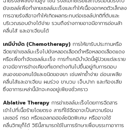
ฉายรังสีพลังงานสูง เช่น รังสีเอกซเรย์และโปรตอนตรงไป
ยังเซลล์เพื่อทำลายเซลล์มะเร็งและทำให้เนื้องอกหดตัวเล็กลง
การฉายรังสีอาจทำให้เกิดผลกระทบต่อเซลล์ปกติที่ตับและ
บริเวณรอบข้างได้ง่าย รวมถึงร่างกายอาจมีอาการอ่อนล้า
คลื่นไส้ และอาเจียนได้
เคมีบำบัด (Chemotherapy)
การให้ยารับประทานหรือ
ฉีดยาฆ่าเซลล์มะเร็งไปยังหลอดเลือดดำหรือหลอดเลือดแดง
หรือเพื่อกำจัดเซลล์มะเร็ง การทำเคมีบำบัดนี้ผู้ป่วยแต่ละราย
อาจมีอาการข้างเคียงที่แตกต่างกันไปขึ้นอยู่กับการตอบ
สนองของคนไข้และชนิดของยา เช่นฟกช้ำง่าย อ่อนเพลีย
คลื่นไส้และอาเจียน ผมร่วง ขาบวม เจ็บปาก และท้องเสีย
ซึ่งอาการเหล่านี้มักจะคงอยู่เพียงชั่วคราว
Ablative Therapy
การฆ่าเซลล์มะเร็งโดยการฉีดสาร
เข้าไปที่เนื้อร้ายโดยตรง สารที่ใช้ฉีดอาจเป็นความร้อน
เลเซอร์ กรด หรือแอลกอฮอล์ชนิดพิเศษ หรืออาจใช้
คลื่นวิทยุก็ได้ วิธีนี้สามารถใช้ในการรักษาเพื่อบรรเทาอาการ