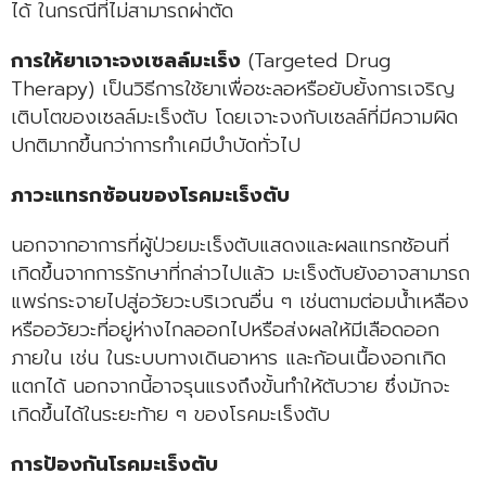
ได้ ในกรณีที่ไม่สามารถผ่าตัด
การให้ยาเจาะจงเซลล์มะเร็ง
(Targeted Drug
Therapy) เป็นวิธีการใช้ยาเพื่อชะลอหรือยับยั้งการเจริญ
เติบโตของเซลล์มะเร็งตับ โดยเจาะจงกับเซลล์ที่มีความผิด
ปกติมากขึ้นกว่าการทำเคมีบำบัดทั่วไป
ภาวะแทรกซ้อนของโรคมะเร็งตับ
นอกจากอาการที่ผู้ป่วยมะเร็งตับแสดงและผลแทรกซ้อนที่
เกิดขึ้นจากการรักษาที่กล่าวไปแล้ว มะเร็งตับยังอาจสามารถ
แพร่กระจายไปสู่อวัยวะบริเวณอื่น ๆ เช่นตามต่อมน้ำเหลือง
หรืออวัยวะที่อยู่ห่างไกลออกไปหรือส่งผลให้มีเลือดออก
ภายใน เช่น ในระบบทางเดินอาหาร และก้อนเนื้องอกเกิด
แตกได้ นอกจากนี้อาจรุนแรงถึงขั้นทำให้ตับวาย ซึ่งมักจะ
เกิดขึ้นได้ในระยะท้าย ๆ ของโรคมะเร็งตับ
การป้องกันโรคมะเร็งตับ