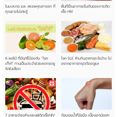
ใบมะละกอ และ สรรพคุณทางยา ที่
ผื่นที่เป็นอาการเริ่มต้นของการติด
คุณอาจไม่เคยรู้
เชื้อ HIV
6 ผลไม้ ที่มีฤทธิ์ป้องกัน “โรค
โรค SLE ห้ามกินอาหารอะไรบ้าง ไม่
เก๊าท์” ทานเป็นประจำช่วยลดกรดยู
อยากอาการทรุดต้องดูแล
ริคในเลือด
7 อาหารต้องห้ามของผู้ติดเชื้อHIV
ก้อนถุงน้ำที่ข้อมือ เนื้องอกน้อยๆ