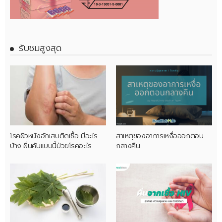
รับชมสูงสุด
โรคผิวหนังอักเสบติดเชื้อ มีอะไร
สาเหตุของอาการเหงื่อออกตอน
บ้าง ผื่นคันแบบนี้ป่วยโรคอะไร
กลางคืน