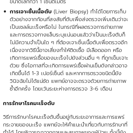
ขนาดเล็กกว่า 1 เซ็นติเมตร
การเจาะชิ้นเนื้อตับ
(Liver Biopsy) ทำได้โดยการเก็บ
ตัวอย่างจากก้อนที่สงสัยที่ตับเพื่อส่งตรวจเพิ่มเติมว่าจะ
เป็นเซลล์มะเร็งหรือไม่ ในกรณีที่ผลตรวจการถ่ายภาพ
และการตรวจทางแล็บระบุแน่นอนแล้วว่าเป็นมะเร็งตับก็
ไม่มีความจำเป็นใด ๆ ที่ต้องเจาะชิ้นเนื้อตับเพื่อตรวจอีก
เนื่องจากวิธีนี้อาจเสี่ยงทำให้ติดเชื้อ มีเลือดออก หรือ
เกิดการแพร่เชื้อของมะเร็งไปยังส่วนอื่น ๆ ที่ถูกเข็มเจาะ
ด้วย ซึ่งโอกาสที่จะเกิดการแพร่เชื้อผ่านเข็มดังกล่าวอาจ
เกิดขึ้นได้ 1-3 เปอร์เซ็นต์ และหากการตรวจชนิดนี้ยัง
วินิจฉัยไม่ได้แน่ชัด แพทย์อาจจะตรวจด้วยการถ่ายภาพ
ซ้ำอีกครั้ง โดยเว้นระยะห่างการตรวจ 3-6 เดือน
การรักษาโรคมะเร็งตับ
วิธีการรักษาโรคมะเร็งตับขึ้นอยู่กับระยะอาการและการแพร่
กระจายของมะเร็ง แพทย์จะให้คำแนะนำเกี่ยวกับการรักษาที่
ทำได้ โดยพิจารณาจากอายุและสุขภาพของผู้ป่วย ทั้งนี้ยัง