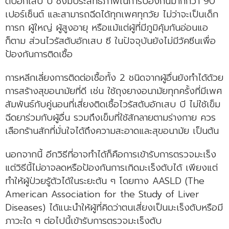
ตับอักเสบ บี ซึ่งมีประสิทธิภาพในการป้องกันมากกว่า 90
เปอร์เซ็นต์ และสามารถฉีดได้ทุกเพศทุกวัย ไม่ว่าจะเป็นเด็ก
ทารก ผู้ใหญ่ ผู้สูงอายุ หรือแม้แต่ผู้ที่มีภูมิคุ้มกันอ่อนแอ
ก็ตาม ส่วนไวรัสตับอักเสบ ซี ในปัจจุบันยังไม่มีวัคซีนเพื่อ
ป้องกันการติดเชื้อ
การหลีกเลี่ยงการติดต่อเชื้อทั้ง 2 ชนิดจากผู้อื่นยังทำได้ด้วย
การสร้างสุขอนามัยที่ดี เช่น ใช้ถุงยางอนามัยทุกครั้งที่มีเพศ
สัมพันธ์กับคู่นอนที่เสี่ยงติดเชื้อไวรัสตับอักเสบ บี ไม่ใช้เข็ม
ฉีดยาร่วมกับผู้อื่น รวมถึงเข็มที่ใช้สักลายตามร่างกาย ควร
เลือกร้านสักที่มั่นใจได้ถึงความสะอาดและสุขอนามัย เป็นต้น
นอกจากนี้ อีกวิธีที่อาจทำได้ก็คือการเข้ารับการตรวจมะเร็ง
แต่วิธีนี้ไม่อาจลดหรือป้องกันการเกิดมะเร็งตับได้ เพียงแต่
ทำให้ผู้ป่วยรู้ตัวได้ในระยะต้น ๆ โดยทาง AASLD (The
American Association for the Study of Liver
Diseases) ได้แนะนำให้ผู้ที่คิดว่าตนเสี่ยงเป็นมะเร็งตับหรือมี
ภาวะใด ๆ ต่อไปนี้เข้ารับการตรวจมะเร็งตับ