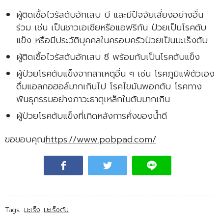
ผู้ติดเชื้อไวรัสตับอักเสบ บี และมีปัจจัยเสี่ยงอย่างอื่น
ร่วม เช่น เป็นชาวเอเชียหรือแอฟริกัน ป่วยเป็นโรคตับ
แข็ง หรือมีประวัติบุคคลในครอบครัวป่วยเป็นมะเร็งตับ
ผู้ติดเชื้อไวรัสตับอักเสบ ซี พร้อมกับเป็นโรคตับแข็ง
ผู้ป่วยโรคตับแข็งจากสาเหตุอื่น ๆ เช่น โรคภูมิแพ้ตัวเอง
ดื่มแอลกอฮอล์มากเกินไป โรคไขมันพอกตับ โรคทาง
พันธุกรรมอย่างภาวะธาตุเหล็กในตับมากเกิน
ผู้ป่วยโรคตับแข็งที่เกิดหลังการคั่งของน้ำดี
ขอขอบคุณ
https://www.pobpad.com/
Tags:
มะเร็ง
มะเร็งตับ