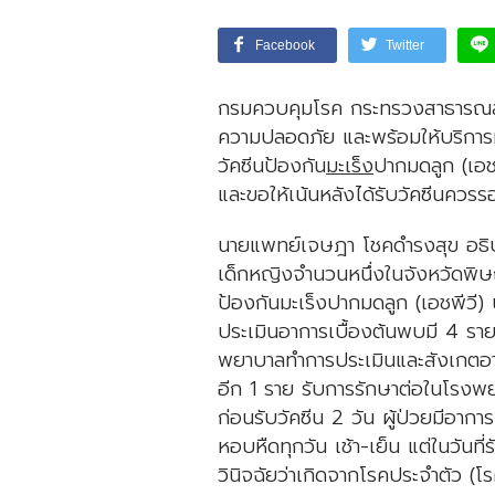
Facebook
Twitter
กรมควบคุมโรค กระทรวงสาธารณสุข
ความปลอดภัย และพร้อมให้บริการท
วัคซีนป้องกัน
มะเร็ง
ปากมดลูก (เอชพ
และขอให้เน้นหลังได้รับวัคซีนควร
นายแพทย์เจษฎา โชคดำรงสุข อธิบด
เด็กหญิงจำนวนหนึ่งในจังหวัดพิษณ
ป้องกันมะเร็งปากมดลูก (เอชพีวี)
ประเมินอาการเบื้องต้นพบมี 4 ร
พยาบาลทำการประเมินและสังเกตอากา
อีก 1 ราย รับการรักษาต่อในโรงพยาบ
ก่อนรับวัคซีน 2 วัน ผู้ป่วยมีอาการ
หอบหืดทุกวัน เช้า-เย็น แต่ในวันที่
วินิจฉัยว่าเกิดจากโรคประจำตัว 