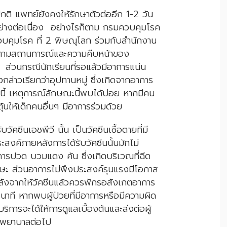
ได้ปกติ แพทย์ยังคงให้รักษาตัวต่ออีก 1-2 วัน
อย่างต่อเนื่อง อย่างไรก็ตาม กรมควบคุมโรค
บคุมโรค ที่ 2 พิษณุโลก ร่วมกับสำนักงาน
ตามสถานการณ์และความคืบหน้าของ
ส่วนกรณีนักเรียนที่รอแล้วมีอาการแน่น
ล่าวเรียกว่าอุปทานหมู่ ซึ่งเกิดจากอาการ
งนี้ เหตุการณ์ลักษณะนี้พบได้บ่อย หากมีคน
้นให้เด็กคนอื่นๆ มีอาการร่วมด้วย
คซีนเอชพีวี นั้น เป็นวัคซีนเชื้อตายที่มี
งค์ภายหลังการได้รับวัคซีนนั้นมักไม่
การปวด บวมแดง คัน ซึ่งเกิดบริเวณที่ฉีด
รษะ ส่วนอาการไม่พึงประสงค์รุนแรงมีโอกาส
ลังจากให้วัคซีนแล้วควรพักรอสังเกตอาการ
นาที หากพบผู้ป่วยที่มีอาการหรือมีความผิด
ห้บริการจะได้ให้การดูแลเบื้องต้นและส่งต่อผู้
รงพยาบาลต่อไป