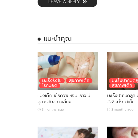
LEAVE A REPLY
แนะนำคุณ
มะเร็งรังไข่
สุขภาพเด็ก
มะเร็งปากมดล
โรคปอด
สุขภาพเด็ก
แป้งเด็ก: เมื่อความหอม…อาจไม่
มะเร็งปากมดลูก ป
คู่ควรกับความเสี่ยง
วัคซีนตั้งแต่เด็ก
3 months ago
3 months ago