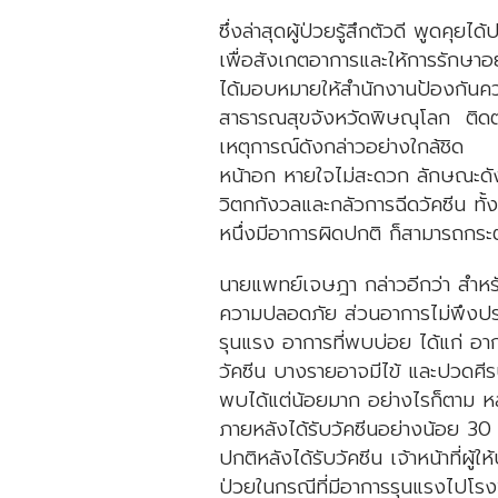
ซึ่งล่าสุดผู้ป่วยรู้สึกตัวดี พูดคุย
เพื่อสังเกตอาการและให้การรักษา
ได้มอบหมายให้สำนักงานป้องกันคว
สาธารณสุขจังหวัดพิษณุโลก ติด
เหตุการณ์ดังกล่าวอย่างใกล้ชิด 
หน้าอก หายใจไม่สะดวก ลักษณะดังก
วิตกกังวลและกลัวการฉีดวัคซีน ทั้
หนึ่งมีอาการผิดปกติ ก็สามารถกระตุ
นายแพทย์เจษฎา กล่าวอีกว่า สำหรับวั
ความปลอดภัย ส่วนอาการไม่พึงประส
รุนแรง อาการที่พบบ่อย ได้แก่ อา
วัคซีน บางรายอาจมีไข้ และปวดศี
พบได้แต่น้อยมาก อย่างไรก็ตาม ห
ภายหลังได้รับวัคซีนอย่างน้อย 30 
ปกติหลังได้รับวัคซีน เจ้าหน้าที่ผู้ใ
ป่วยในกรณีที่มีอาการรุนแรงไปโ