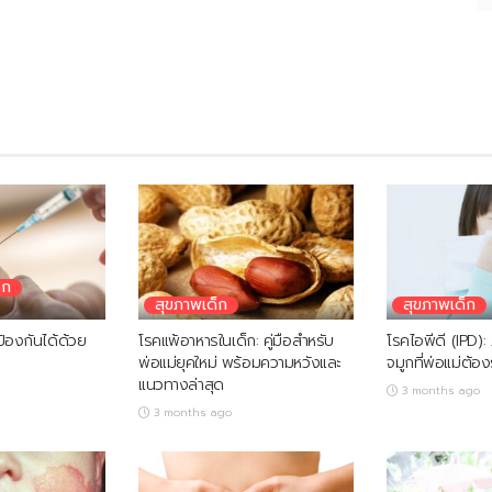
ูก
สุขภาพเด็ก
สุขภาพเด็ก
้องกันได้ด้วย
โรคแพ้อาหารในเด็ก: คู่มือสำหรับ
โรคไอพีดี (IPD):
พ่อแม่ยุคใหม่ พร้อมความหวังและ
จมูกที่พ่อแม่ต้องร
แนวทางล่าสุด
3 months ago
3 months ago