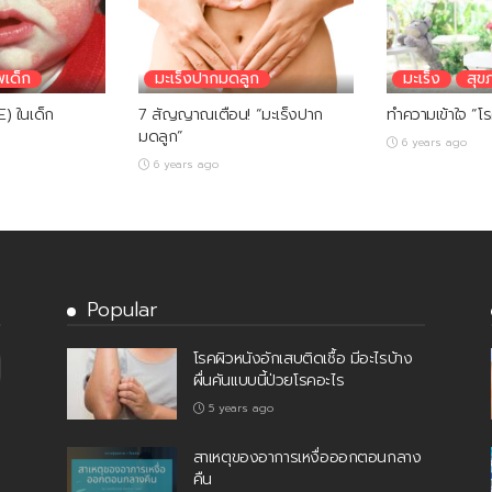
พเด็ก
มะเร็งปากมดลูก
มะเร็ง
สุข
) ในเด็ก
7 สัญญาณเตือน! “มะเร็งปาก
ทำความเข้าใจ “โร
มดลูก”
6 years ago
6 years ago
Popular
โรคผิวหนังอักเสบติดเชื้อ มีอะไรบ้าง
ผื่นคันแบบนี้ป่วยโรคอะไร
5 years ago
สาเหตุของอาการเหงื่อออกตอนกลาง
คืน