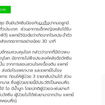
Line
 ยืนยันวัคซีนป้องกัน
มะเร็ง
ปากมดลูกมี
ั่วประเทศ ส่วนอาการเด็กหญิงหลังได้รับ
ีวี) แพทย์วินิจฉัยว่าเกิดจากโรคประจำตัว
รอสังเกตอาการอย่างน้อย 30 นาที
ีกรมควบคุมโรค กล่าวว่าจากที่มีข่าวพบ
ุโลก มีอาการไม่พึงประสงค์หลังฉีดวัคซีน
 นั้น จากการสอบสวนโรคเบื้องต้น แพทย์
าย ส่งต่อโรงพยาบาล และแพทย์ในโรง
ร ก่อนให้ผู้ป่วย 3 รายกลับบ้านได้ ส่วน
าล ซึ่งผู้ป่วยรายนี้มีประวัติเป็นหอบหืด
ไข้ ไอ มีน้ำมูก โดยปกติผู้ป่วยจะพ่นยาแก้
รับวัคซีน ผู้ป่วยไม่ได้พ่นยามาจากบ้าน แพทย์
(โรคหอบหืด)