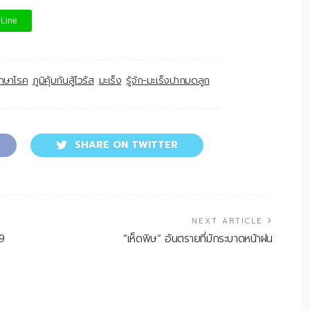
Line
รักษาโรค
ภูมิคุ้มกันสู้ไวร้ส
มะเร็ง
รู้จัก-มะเร็งปากมดลูก
SHARE ON TWITTER
NEXT ARTICLE
19
“เห็ดพิษ” อันตรายที่มักระบาดหน้าฝน