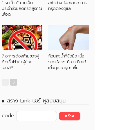
“โรคเก๊าท์” ทานเป็น
อะไรบ้าง ไม่อยากอาการ
ประจำช่วยลดกรดยูริคใน
ทรุดต้องดูแล
เลือด
7 อาหารต้องห้ามของผู้
ก้อนถุงน้ำที่ข้อมือ เนื้อ
ติดเชื้อHIV /ผู้ป่วย
งอกน้อยๆ ที่อาจเกิดได้
เอดส์!!!!!
เมื่อคุณอายุมากขึ้น
สร้าง Link แชร์ ผู้สนับสนุน
code