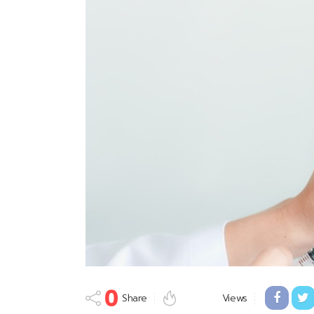
0
Share
Views