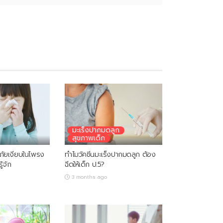
มะเร็งปากมดลูก
สุขภาพเด็ก
 ภัยเงียบในโพรง
ทำไมวัคซีนมะเร็งปากมดลูก ต้อง
ู้จัก
ฉีดให้เด็ก ป.5?
3 months ago