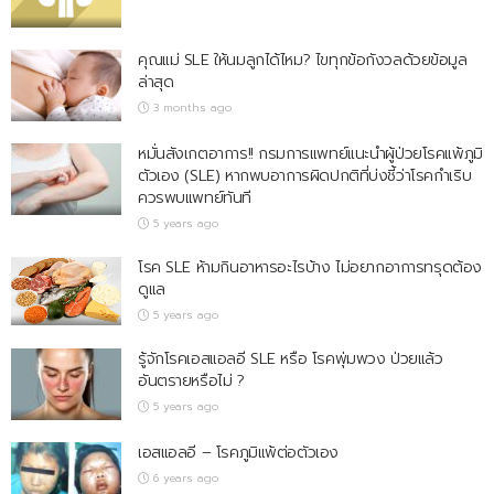
คุณแม่ SLE ให้นมลูกได้ไหม? ไขทุกข้อกังวลด้วยข้อมูล
ล่าสุด
3 months ago
หมั่นสังเกตอาการ!! กรมการแพทย์แนะนำผู้ป่วยโรคแพ้ภูมิ
ตัวเอง (SLE) หากพบอาการผิดปกติที่บ่งชี้ว่าโรคกำเริบ
ควรพบแพทย์ทันที
5 years ago
โรค SLE ห้ามกินอาหารอะไรบ้าง ไม่อยากอาการทรุดต้อง
ดูแล
5 years ago
รู้จักโรคเอสแอลอี SLE หรือ โรคพุ่มพวง ป่วยแล้ว
อันตรายหรือไม่ ?
5 years ago
เอสแอลอี – โรคภูมิแพ้ต่อตัวเอง
6 years ago