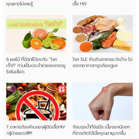
คุณอาจไม่เคยรู้
เชื้อ HIV
6 ผลไม้ ที่มีฤทธิ์ป้องกัน “โรค
โรค SLE ห้ามกินอาหารอะไรบ้าง ไม่
เก๊าท์” ทานเป็นประจำช่วยลดกรดยู
อยากอาการทรุดต้องดูแล
ริคในเลือด
7 อาหารต้องห้ามของผู้ติดเชื้อHIV
ก้อนถุงน้ำที่ข้อมือ เนื้องอกน้อยๆ
/ผู้ป่วยเอดส์!!!!!
ที่อาจเกิดได้เมื่อคุณอายุมากขึ้น