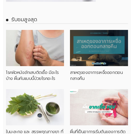
รับชมสูงสุด
โรคผิวหนังอักเสบติดเชื้อ มีอะไร
สาเหตุของอาการเหงื่อออกตอน
บ้าง ผื่นคันแบบนี้ป่วยโรคอะไร
กลางคืน
ใบมะละกอ และ สรรพคุณทางยา ที่
ผื่นที่เป็นอาการเริ่มต้นของการติด