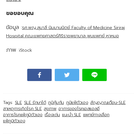
ขอขอบคุณ
ข้อมูล :
รศ.พญ.สุมาลี นิมมานนิตย์ Faculty of Medicine Siriraj
,
,
Hospital คณะแพทยศาสตร์ศิริราชพยาบาล
พบแพทย์
หาหมอ
ภาพ :
iStock
Tags:
SLE
SLE รักษาได้
ภูมิคุ้มกัน
ภูมิแพ้ตัวเอง
สัญญาณเตือน-SLE
สาเหตุการเกิดโรค SLE
สุขภาพ
อาการของโรคเอสแอลอี
อาการโรคแพ้ภูมิตัวเอง
เรื่องเด่น
แนะนำ SLE
แพทย์ทางเลือก
แพ้ภูมิตัวเอง