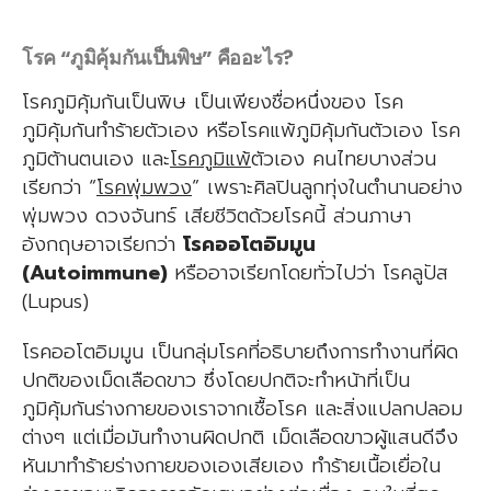
โรค “ภูมิคุ้มกันเป็นพิษ” คืออะไร?
โรคภูมิคุ้มกันเป็นพิษ เป็นเพียงชื่อหนึ่งของ โรค
ภูมิคุ้มกันทำร้ายตัวเอง หรือโรคแพ้ภูมิคุ้มกันตัวเอง โรค
ภูมิต้านตนเอง และ
โรคภูมิแพ้
ตัวเอง คนไทยบางส่วน
เรียกว่า “
โรคพุ่มพวง
” เพราะศิลปินลูกทุ่งในตำนานอย่าง
พุ่มพวง ดวงจันทร์ เสียชีวิตด้วยโรคนี้ ส่วนภาษา
อังกฤษอาจเรียกว่า
โรคออโตอิมมูน
(Autoimmune)
หรืออาจเรียกโดยทั่วไปว่า โรคลูปัส
(Lupus)
โรคออโตอิมมูน เป็นกลุ่มโรคที่อธิบายถึงการทำงานที่ผิด
ปกติของเม็ดเลือดขาว ซึ่งโดยปกติจะทำหน้าที่เป็น
ภูมิคุ้มกันร่างกายของเราจากเชื้อโรค และสิ่งแปลกปลอม
ต่างๆ แต่เมื่อมันทำงานผิดปกติ เม็ดเลือดขาวผู้แสนดีจึง
หันมาทำร้ายร่างกายของเองเสียเอง ทำร้ายเนื้อเยื่อใน