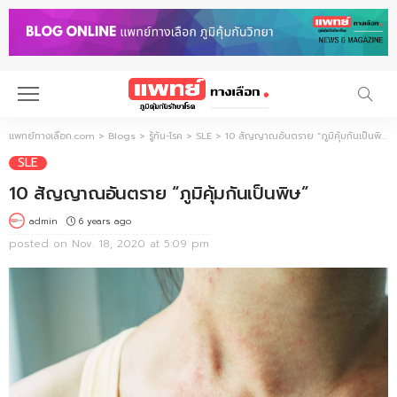
แพทย์ทางเลือก.com
>
Blogs
>
รู้ทัน-โรค
>
SLE
>
10 สัญญาณอันตราย “ภูมิคุ้มกันเป็นพิษ”
SLE
10 สัญญาณอันตราย “ภูมิคุ้มกันเป็นพิษ”
6 years ago
admin
posted on
Nov. 18, 2020 at 5:09 pm