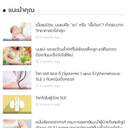
แนะนำคุณ
เมื่อแม่ป่วย…นมแม่คือ “ยา” หรือ “เชื้อโรค”? คำตอบจาก
วิทยาศาสตร์ล่าสุด
3 months ago
นมแม่: ของขวัญล้ำค่าที่ไม่เพียงเพื่อลูก แต่คือเกราะ
ป้องกันมะเร็งรังไข่ให้แม่
3 months ago
โรค เอส แอล อี (Systemic Lupus Erythematosus:
SLE ) กับหญิงตั้งครรภ์
3 months ago
โรคไตในผู้ป่วย SLE
3 months ago
หมั่นสังเกตอาการ!! กรมการแพทย์แนะนำผู้ป่วยโรคแพ้ภูมิ
ตัวเอง (SLE) หากพบอาการผิดปกติที่บ่งชี้ว่าโรคกำเริบ