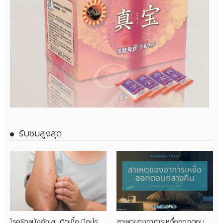
รับชมสูงสุด
โรคผิวหนังอักเสบติดเชื้อ มีอะไร
สาเหตุของอาการเหงื่อออกตอน