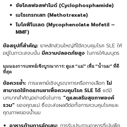
ซัยโคลฟอสฟาไมด์ (Cyclophosphamide)
เมโธเทรกเสท (Methotrexate)
ไมโคฟีโนเลต (Mycophenolate Mofetil –
MMF)
ข้อสรุปที่สำคัญ:
ยาหลักส่วนใหญ่ที่ใช้ควบคุมโรค SLE ให้
อยู่ในภาวะสงบนั้น
มีความปลอดภัยสูง
ในการให้นมบุตร
มุมมองการแพทย์เชิงบูรณาการ: ดูแล “แม่” เพื่อ “น้ำนม” ที่ดี
ที่สุด
ข้อควรย้ำ:
การแพทย์เชิงบูรณาการหรือทางเลือก
ไม่
สามารถใช้ทดแทนยาเพื่อควบคุมโรค SLE ได้
แต่มี
บทบาทสำคัญอย่างยิ่งในการ
“ดูแลเสริมสุขภาพองค์
รวม”
ของคุณแม่ ซึ่งจะส่งผลดีต่อทั้งการควบคุมโรคและ
คุณภาพของน้ำนม
อาหารต้านการอักเสบ:
การรับประทานอาหารที่เน้นพืช