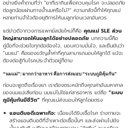
อย่างยิ่งคำถามที่ว่า “ยาที่เรากินเพื่อควบคุมโรค จะปลอดภัย
ต่อลูกน้อยผ่านทางน้ำนมหรือไม่?” ความกลัวนี้ทำให้คุณแม่
หลายท่านจำใจต้องยุติการให้นมลูกก่อนเวลาอันควร
แต่ข่าวดีจากวงการแพทย์สมัยใหม่ก็คือ
คุณแม่ SLE ส่วน
ใหญ่สามารถให้นมลูกได้อย่างปลอดภัย
บทความนี้คือ
คู่มือที่จะช่วยไขทุกข้อข้องใจ, มอบความมั่นใจ, และยืนยันว่า
“นมแม่” คือของขวัญล้ำค่าที่คุณสามารถมอบให้ลูกได้ แม้จะ
ต้องต่อสู้กับโรคประจำตัวอยู่ก็ตาม
“นมแม่”: มากกว่าอาหาร คือการส่งมอบ “ระบบภูมิคุ้มกัน”
ก่อนจะพูดถึงเรื่องยา เราต้องตระหนักถึงคุณค่าอันมหาศาล
ของนมแม่เสียก่อน นมแม่ไม่ใช่แค่สารอาหาร แต่คือ
“ระบบ
ภูมิคุ้มกันมีชีวิต”
ที่คุณแม่ส่งมอบให้ลูกโดยตรง:
แอนติบอดีเฉพาะกิจ:
เมื่อแม่ได้รับเชื้อโรค ร่างกายจะ
สร้างแอนติบอดีที่จำเพาะต่อเชื้อนั้นๆ และส่งผ่านไปยัง