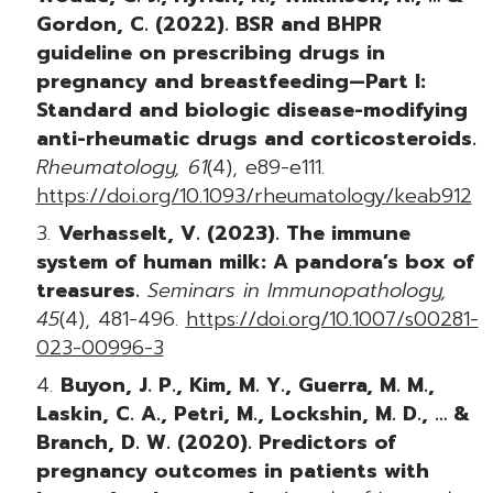
Gordon, C. (2022). BSR and BHPR
guideline on prescribing drugs in
pregnancy and breastfeeding—Part I:
Standard and biologic disease-modifying
anti-rheumatic drugs and corticosteroids.
Rheumatology, 61
(4), e89-e111.
https://doi.org/10.1093/rheumatology/keab912
Verhasselt, V. (2023). The immune
system of human milk: A pandora’s box of
treasures.
Seminars in Immunopathology,
45
(4), 481-496.
https://doi.org/10.1007/s00281-
023-00996-3
Buyon, J. P., Kim, M. Y., Guerra, M. M.,
Laskin, C. A., Petri, M., Lockshin, M. D., … &
Branch, D. W. (2020). Predictors of
pregnancy outcomes in patients with