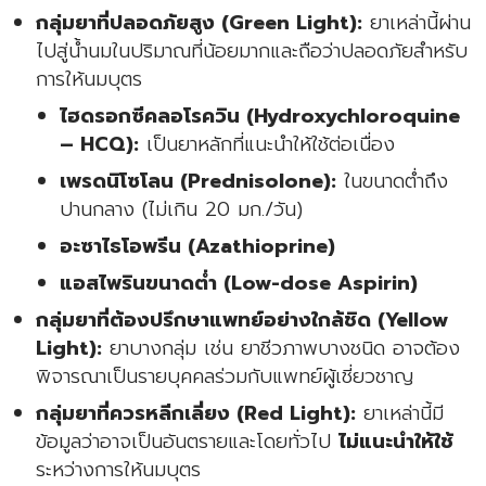
กลุ่มยาที่ปลอดภัยสูง (Green Light):
ยาเหล่านี้ผ่าน
ไปสู่น้ำนมในปริมาณที่น้อยมากและถือว่าปลอดภัยสำหรับ
การให้นมบุตร
ไฮดรอกซีคลอโรควิน (Hydroxychloroquine
– HCQ):
เป็นยาหลักที่แนะนำให้ใช้ต่อเนื่อง
เพรดนิโซโลน (Prednisolone):
ในขนาดต่ำถึง
ปานกลาง (ไม่เกิน 20 มก./วัน)
อะซาไธโอพรีน (Azathioprine)
แอสไพรินขนาดต่ำ (Low-dose Aspirin)
กลุ่มยาที่ต้องปรึกษาแพทย์อย่างใกล้ชิด (Yellow
Light):
ยาบางกลุ่ม เช่น ยาชีวภาพบางชนิด อาจต้อง
พิจารณาเป็นรายบุคคลร่วมกับแพทย์ผู้เชี่ยวชาญ
กลุ่มยาที่ควรหลีกเลี่ยง (Red Light):
ยาเหล่านี้มี
ข้อมูลว่าอาจเป็นอันตรายและโดยทั่วไป
ไม่แนะนำให้ใช้
ระหว่างการให้นมบุตร