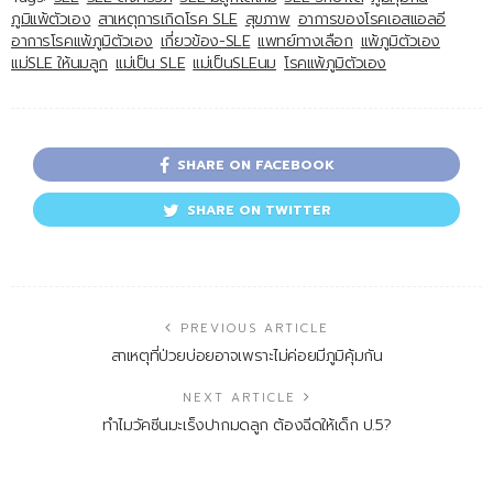
ภูมิแพ้ตัวเอง
สาเหตุการเกิดโรค SLE
สุขภาพ
อาการของโรคเอสแอลอี
อาการโรคแพ้ภูมิตัวเอง
เกี่ยวข้อง-SLE
แพทย์ทางเลือก
แพ้ภูมิตัวเอง
แม่SLE ให้นมลูก
แม่เป็น SLE
แม่เป็นSLEนม
โรคแพ้ภูมิตัวเอง
SHARE ON FACEBOOK
SHARE ON TWITTER
PREVIOUS ARTICLE
สาเหตุที่ป่วยบ่อยอาจเพราะไม่ค่อยมีภูมิคุ้มกัน
NEXT ARTICLE
ทำไมวัคซีนมะเร็งปากมดลูก ต้องฉีดให้เด็ก ป.5?