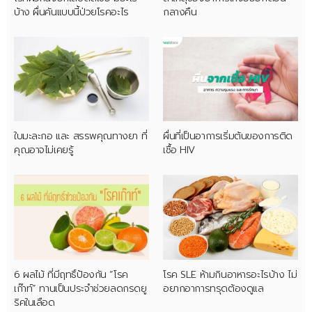
บ้าง ผื่นคันแบบนี้ป่วยโรคอะไร
กลางคืน
ใบมะละกอ และ สรรพคุณทางยา ที่
ผื่นที่เป็นอาการเริ่มต้นของการติด
คุณอาจไม่เคยรู้
เชื้อ HIV
6 ผลไม้ ที่มีฤทธิ์ป้องกัน “โรค
โรค SLE ห้ามกินอาหารอะไรบ้าง ไม่
เก๊าท์” ทานเป็นประจำช่วยลดกรดยู
อยากอาการทรุดต้องดูแล
ริคในเลือด