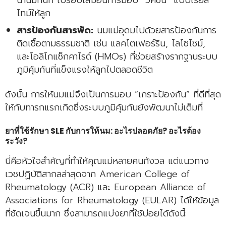
น้ำนมทันที เปรียบเสมือนการมอบ “วัคซีน” แบบเรียล
ไทม์ให้ลูก
สารป้องกันสารพัด:
นมแม่อุดมไปด้วยสารป้องกันการ
ติดเชื้อตามธรรมชาติ เช่น แลคโตเฟอร์ริน, ไลโซไซม์,
และโอลิโกแซ็กคาไรด์ (HMOs) ที่ช่วยสร้างรากฐานระบบ
ภูมิคุ้มกันที่แข็งแรงให้ลูกไปตลอดชีวิต
ดังนั้น การให้นมแม่จึงเป็นการมอบ “เกราะป้องกัน” ที่ดีที่สุด
ให้กับทารกแรกเกิดซึ่งระบบภูมิคุ้มกันยังพัฒนาไม่เต็มที่
ยาที่ใช้รักษา SLE กับการให้นม: อะไรปลอดภัย? อะไรต้อง
ระวัง?
นี่คือหัวใจสำคัญที่ทำให้คุณแม่หลายคนกังวล แต่แนวทาง
เวชปฏิบัติสากลล่าสุดจาก American College of
Rheumatology (ACR) และ European Alliance of
Associations for Rheumatology (EULAR) ได้ให้ข้อมูล
ที่ชัดเจนขึ้นมาก ซึ่งสามารถแบ่งยาที่ใช้บ่อยได้ดังนี้: