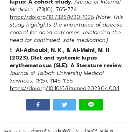
lupus: A cohort study.
Annals of Internal
Medicine, 173
(10), 765-774.
https://doi.org/10.7326/M20-1926
(Note: This
study highlights the importance of disease
control for good outcomes, reinforcing the
need for continued, safe medication.)
Al-Adhoubi, N. K., & Al-Maini, M. H.
(2023). Diet and systemic lupus
erythematosus (SLE): A literature review.
Journal of Taibah University Medical
Sciences, 18
(5), 1146-1156.
https://doi.org/10.1016/j.jtumed.2023.04.004
Tags:
SLE
SLE ตั้งครรภ์
SLE มีลูกได้ไหม
SLE รักษาได้
ภูมิคุ้มกัน