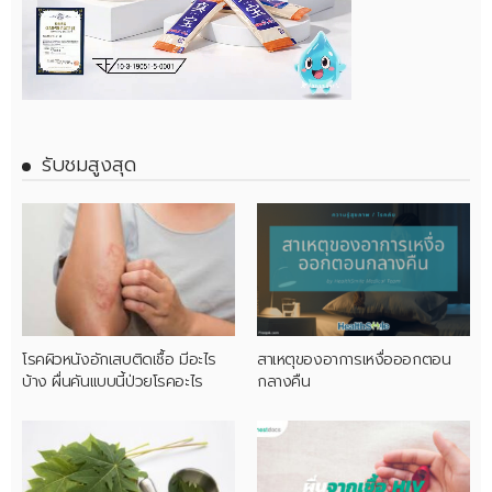
รับชมสูงสุด
โรคผิวหนังอักเสบติดเชื้อ มีอะไร
สาเหตุของอาการเหงื่อออกตอน
บ้าง ผื่นคันแบบนี้ป่วยโรคอะไร
กลางคืน