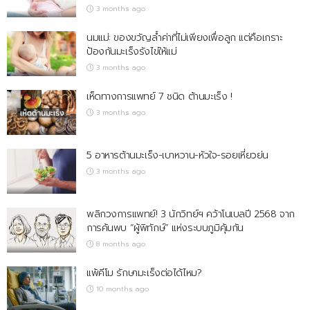
3 months ago
นมแม่: ของขวัญล้ำค่าที่ไม่เพียงเพื่อลูก แต่คือเกราะ
ป้องกันมะเร็งรังไข่ให้แม่
3 months ago
เห็ดทางการแพทย์ 7 ชนิด ต้านมะเร็ง !
3 months ago
5 อาหารต้านมะเร็ง-เบาหวาน-หัวใจ-รอยเหี่ยวย่น
3 months ago
พลิกวงการแพทย์! 3 นักวิทย์ฯ คว้าโนเบลปี 2568 จาก
การค้นพบ “ผู้พิทักษ์” แห่งระบบภูมิคุ้มกัน
8 months ago
แพ้คีโม รักษามะเร็งต่อได้ไหม?
10 months ago