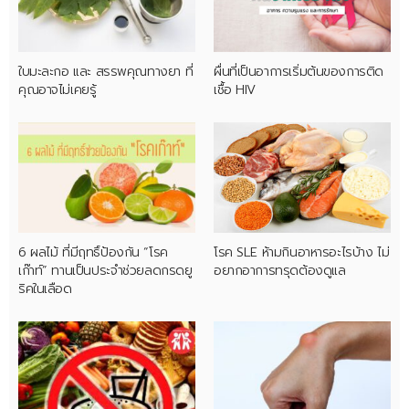
ใบมะละกอ และ สรรพคุณทางยา ที่
ผื่นที่เป็นอาการเริ่มต้นของการติด
คุณอาจไม่เคยรู้
เชื้อ HIV
6 ผลไม้ ที่มีฤทธิ์ป้องกัน “โรค
โรค SLE ห้ามกินอาหารอะไรบ้าง ไม่
เก๊าท์” ทานเป็นประจำช่วยลดกรดยู
อยากอาการทรุดต้องดูแล
ริคในเลือด