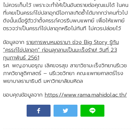
ไม่ควรเก็บไว้ เพราะจะทำให้เป็นอันตรายต่อคุณแม่ได้ ในคน
ที่เคยเป็นครรภ์ไข่ปลาอุกมีโอกาสเกิดซ้ำได้มากกว่าคนทั่วไป
ดังนั้นเมื่อรู้ตัวว่าตั้งครรภ์ควรรีบพบแพทย์ เพื่อให้แพทย์
ตรวจว่าเป็นครรภ์ไข่ปลาอุกหรือไม่ทันที ไม่ควรปล่อยไว้
ข้อมูลจาก
รายการพบหมอรามา ช่วง Big Story รู้ทัน
“ครรภ์ไข่ปลาอุก” ก่อนลุกลามเป็นมะเร็งร้าย! วันที่ 23
กุมภาพันธ์ 2561
รศ. พญ.อาบอรุณ เลิศขจรสุข สาขาวิชามะเร็งวิทยานรีเวช
ภาควิชาสูติศาสตร์ – นรีเวชวิทยา คณะแพทยศาสตร์โรง
พยาบาลรามาธิบดี มหาวิทยาลัยมหิดล
ขอบคุณข้อมูลจาก
https://www.rama.mahidol.ac.th/