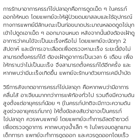
การรักษาอาการครรภ์ไข่ปลาอุกคือการดูดเม็ด ๆ ในครรภ์
ออกให้หมด โดยแพทย์จะให้ผู้ป่วยดมยาสลบและใช้อุปกรณ์
ทางการแพทย์มีลักษณะเป็นท่อขนาดประมาณหลอดดูดไข่มุก
เข้าไปดูดเอาเม็ด ๆ ออกมาจนหมด หลังจากนั้นยังต้องเฝ้าดู
อาการว่าคนไข้จะเป็นมะเร็งหรือไม่ โดยแพทย์จะนัดทุก 2
สัปดาห์ และมีการเจาะเลือดเพื่อตรวจหามะเร็ง ระยะนี้ยังไม่
สามารถตั้งครรภ์ได้ ต้องเฝ้าดูอาการเป็นเวลา 6 เดือน เพื่อ
ให้ทราบว่าไม่เป็นมะเร็ง จึงสามารถตั้งครรภ์ได้อีกครั้ง และ
หากพบว่ามีมะเร็งเกิดขึ้น แพทย์จะรักษาด้วยการเคมีบำบัด
วิธีการสังเกตอาการครรภ์ไข่ปลาอุก คือหากพบว่ามีอาการ
คลื่นไส้ อาเจียนมากกว่าการแพ้ท้องทั่วไป รวมถึงมีความดัน
สูงตั้งแต่อายุครรภ์น้อย ๆ (ในครรภ์ปกติจะมีภาวะความดัน
สูงช่วงอายุครรภ์มาก) ให้ตั้งข้อสงสัยว่าอาจเป็นครรภ์
ไข่ปลาอุก ควรพบแพทย์ โดยแพทย์จะทำการอัลตร้าซาวด์
เพื่อตรวจดูอาการ หากพบถุงน้ำเล็ก ๆ ในโพรงมดลูกแทน
เด็กทารก แพทย์จะทำการดูดออก และควรดูดออกโดยเร็ว