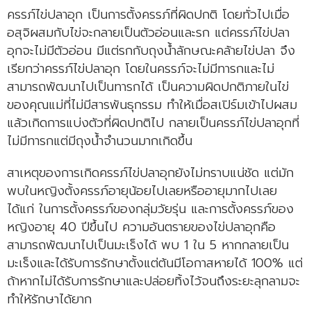
ครรภ์ไข่ปลาอุก เป็นการตั้งครรภ์ที่ผิดปกติ โดยทั่วไปเมื่อ
อสุจิผสมกับไข่จะกลายเป็นตัวอ่อนและรก แต่ครรภ์ไข่ปลา
อุกจะไม่มีตัวอ่อน มีแต่รกกับถุงน้ำลักษณะคล้ายไข่ปลา จึง
เรียกว่าครรภ์ไข่ปลาอุก โดยในครรภ์จะไม่มีทารกและไม่
สามารถพัฒนาไปเป็นทารกได้ เป็นความผิดปกติภายในไข่
ของคุณแม่ที่ไม่มีสารพันธุกรรม ทำให้เมื่อสเปิร์มเข้าไปผสม
แล้วเกิดการแบ่งตัวที่ผิดปกติไป กลายเป็นครรภ์ไข่ปลาอุกที่
ไม่มีทารกแต่มีถุงน้ำจำนวนมากเกิดขึ้น
สาเหตุของการเกิดครรภ์ไข่ปลาอุกยังไม่ทราบแน่ชัด แต่มัก
พบในหญิงตั้งครรภ์อายุน้อยไปเลยหรืออายุมากไปเลย
ได้แก่ ในการตั้งครรภ์ของกลุ่มวัยรุ่น และการตั้งครรภ์ของ
หญิงอายุ 40 ปีขึ้นไป ความอันตรายของไข่ปลาอุกคือ
สามารถพัฒนาไปเป็นมะเร็งได้ พบ 1 ใน 5 หากกลายเป็น
มะเร็งและได้รับการรักษาตั้งแต่ต้นมีโอกาสหายได้ 100% แต่
ถ้าหากไม่ได้รับการรักษาและปล่อยทิ้งไว้จนถึงระยะลุกลามจะ
ทำให้รักษาได้ยาก