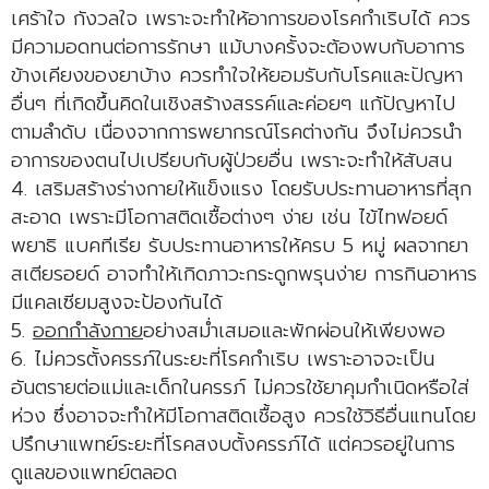
เศร้าใจ กังวลใจ เพราะจะทำให้อาการของโรคกำเริบได้ ควร
มีความอดทนต่อการรักษา แม้บางครั้งจะต้องพบกับอาการ
ข้างเคียงของยาบ้าง ควรทำใจให้ยอมรับกับโรคและปัญหา
อื่นๆ ที่เกิดขึ้นคิดในเชิงสร้างสรรค์และค่อยๆ แก้ปัญหาไป
ตามลำดับ เนื่องจากการพยากรณ์โรคต่างกัน จึงไม่ควรนำ
อาการของตนไปเปรียบกับผู้ป่วยอื่น เพราะจะทำให้สับสน
4. เสริมสร้างร่างกายให้แข็งแรง โดยรับประทานอาหารที่สุก
สะอาด เพราะมีโอกาสติดเชื้อต่างๆ ง่าย เช่น ไข้ไทฟอยด์
พยาธิ แบคทีเรีย รับประทานอาหารให้ครบ 5 หมู่ ผลจากยา
สเตียรอยด์ อาจทำให้เกิดภาวะกระดูกพรุนง่าย การกินอาหาร
มีแคลเซียมสูงจะป้องกันได้
5.
ออกกำลังกาย
อย่างสม่ำเสมอและพักผ่อนให้เพียงพอ
6. ไม่ควรตั้งครรภ์ในระยะที่โรคกำเริบ เพราะอาจจะเป็น
อันตรายต่อแม่และเด็กในครรภ์ ไม่ควรใช้ยาคุมกำเนิดหรือใส่
ห่วง ซึ่งอาจจะทำให้มีโอกาสติดเชื้อสูง ควรใช้วิธีอื่นแทนโดย
ปรึกษาแพทย์ระยะที่โรคสงบตั้งครรภ์ได้ แต่ควรอยู่ในการ
ดูแลของแพทย์ตลอด