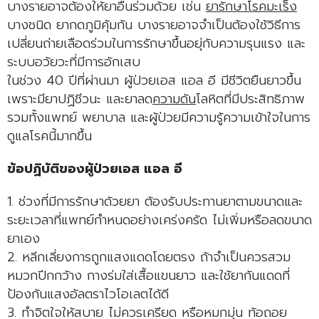
บางรายอาจต้องให้ยาอื่นร่วมด้วย เช่น
ยารักษาโรค
มะเร็ง
บางชนิด ยากดภูมิคุ้มกัน บางรายอาจจำเป็นต้องใช้วิธีการ
เปลี่ยนถ่ายเลือดร่วมในการรักษาขึ้นอยุ่กับความรุนแรง และ
ระบบอวัยวะที่มีการอักเสบ
ในช่วง 40 ปีที่ผ่านมา ผู้ป่วยเอส แอล อี มีชีวิตยืนยาวขึ้น
เพราะมียาปฏิชีวนะ และยาลด
ความดัน
โลหิตที่มีประสิทธิภาพ
รวมทั้งแพทย์ พยาบาล และผู้ป่วยมีความรู้ความเข้าใจในการ
ดูแลโรคนี้มากขึ้น
ข้อปฏิบัติของผู้ป่วยเอส แอล อี
1. ช่วงที่มีการรักษาด้วยยา ต้องรับประทานยาตามขนาดและ
ระยะเวลาที่แพทย์กำหนดอย่างเคร่งครัด ไม่เพิ่มหรือลดขนาด
ยาเอง
2. หลีกเลี่ยงการถูกแสงแดดโดยตรง ถ้าจำเป็นควรสวม
หมวกปีกกว้าง กางร่มใส่เสื้อแขนยาว และใช้ยากันแดดที่
ป้องกันแสงอัลตราไวโอเลตได้ดี
3. ทำจิตใจให้สบาย ไม่ควรเครียด หรือหมกมุ่น ท้อถอย