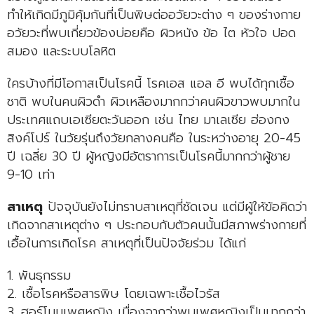
ทำให้เกิดมีภูมิคุ้มกันที่เป็นพิษต่ออวัยวะต่าง ๆ ของร่างกาย
อวัยวะที่พบเกี่ยวข้องบ่อยคือ ผิวหนัง ข้อ ไต หัวใจ ปอด
สมอง และระบบโลหิต
ใครบ้างที่มีโอกาสเป็นโรคนี้ โรคเอส แอล อี พบได้ทุกเชื้อ
ชาติ พบในคนผิวดำ ผิวเหลืองมากกว่าคนผิวขาวพบมากใน
ประเทศแถบเอเซียตะวันออก เช่น ไทย มาเลเซีย ฮ่องกง
สิงค์โปร์ ในวัยรุ่นถึงวัยกลางคนคือ ในระหว่างอายุ 20-45
ปี เฉลี่ย 30 ปี ผู้หญิงมีอัตราการเป็นโรคนี้มากกว่าผู้ชาย
9-10 เท่า
สาเหตุ
ปัจจุบันยังไม่ทราบสาเหตุที่ชัดเจน แต่มีผู้ให้ข้อคิดว่า
เกิดจากสาเหตุต่าง ๆ ประกอบกับตัวคนนั้นมีสภาพร่างกายที่
เอื้อในการเกิดโรค สาเหตุที่เป็นปัจจัยร่วม ได้แก่
1. พันธุกรรม
2. เชื้อโรคหรือสารพิษ โดยเฉพาะเชื้อไวรัส
3. ฮอร์โมนเพศหญิง เนื่องจากว่าพบเพศหญิงเป็นมากกว่า