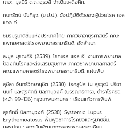
เถอะ. มูลนิธิ ด.ญ.อุรวสี จำเดิมเผด็จศึก.
กนกรัตน์ นันทิรุจ. (ม.ป.ป.). ข้อปฏิบัติตัวของผู้ป่วยโรค เอส
แอล อี.
ชมรมรูมาติซั่มแห่งประเทศไทย ภาควิชาอายุรศาสตร์ คณะ
แพทยศาสตร์โรงพยาบาลรามาธิบดี. อัดสำเนา.
ละมูล บุรณศิริ. (2539). โรคเอส แอล อี. งานการพยาบาล
ป้องกันโรคและส่งเสริม
สุขภาพ
ภาควิชาพยาบาลศาสตร์
คณะแพทยศาสตร์โรงพยาบาลรามาธิบดี. แผ่นพับ.
สุชีลา จันทร์วิทยานุชิต. (2538). โรคลูปัส ใน สุรวุฒิ ปรีชา
นนท์ และสุรศักดิ์ นิลภานุวงค์ (บรรณาธิการ), ตำราโรคข้อ.
(หน้า 99-136).กรุงเทพมหานคร : เรือนแก้วการพิมพ์.
สุรศักดิ์ นิลภานุวงค์. (2538). Systemic Lupus
Erythemoatosus ฟื้นฟูวิชาการโรคข้อและรูมาติซั่ม.
นครปฐม : สถาบันพัฒนาการสาธารณสุขอาเซียน