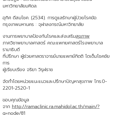
มหาวิทยาลัยมหิดล.
อุทิศ ดีสมโชค. (2534). การดูแลรักษาผู้ป่วยโรคข้อ.
กรุงเทพมหานคร : จุฬาลงกรณ์มหาวิทยาลัย
งานการพยาบาลป้องกันโรคและส่งเสริม
สุขภาพ
ภาควิชาพยาบาลศาสตร์ คณะแพทยศาสตร์โรงพยาบาล
รามาธิบดี
ที่ปรึกษา ผู้ช่วยศาสตราจารย์นายแพทย์กิตติ โตเต็มโชคชัย
การ
ผู้เรียบเรียง จริยา วิรุฬราช
จัดทำโดยหน่วยแนะแนวและปรึกษาปัญหาสุขภาพ โทร.0-
2201-2520-1
ขอบคุณข้อมูล
จาก
http://ramaclinic.ra.mahidol.ac.th/main/?
q=node/81