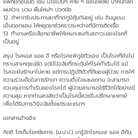
แพทย์ก่อนนัด เช่น มีไข้เป็นๆ หาย ๆ อ่อนเพลีย น้ำหนักลด
ผมร่วง บวม ผื่นใหม่ๆ ปวดข้อ
12. ถ้าหากรับประทานยาที่กดภูมิคุ้มกันอยู่ เช่น อิมมูแรน
เอ็นดอกแซน ให้หยุดยาชั่วคราวระหว่างที่มีการติดเชื้อ
13. ทำงานหรือเลือกอาชีพให้เหมาะสมกับสภาวะของโรคที่
เป็นอยู่
สรุป โรคเอส แอล อี หรือโรคแพ้ภูมิตัวเอง เป็นโรคที่ยังไม่
ทราบสาเหตุแน่ชัด แต่มีปัจจัยที่กระตุ้นให้โรคกำเริบได้ แม้
โรคจะยังรักษาไม่หาย แต่การปฏิบัติตัวที่ดีของผู้ป่วย การให้
ความร่วมมือในการรักษา ความตั้งใจและอดทน จะสามารถ
ควบคุมการกำเริบของโรคได้ ผู้ป่วยสามารถใช้ชีวิตได้อย่างมี
ความสุข หากท่านสงสัยว่าเป็นโรคนี้ควรรีบปรึกษาแพทย์
เพื่อได้รับการวินิจฉัยตั้งแต่ระยะแรกๆ
เอกสารอ้างอิง
กิตติ โตเต็มโชคชัยการ. (ม.ป.ป.) มารู้จักโรคเอส แอล อีกัน