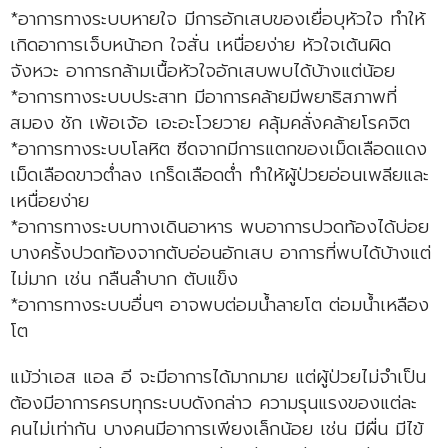
*อาการทางระบบหายใจ มีการอักเสบของเยื่อบุหัวใจ ทำให้
เกิดอาการเจ็บหน้าอก ใจสั่น เหนื่อยง่าย หัวใจเต้นผิด
จังหวะ อาการกล้ามเนื้อหัวใจอักเสบพบได้บ้างแต่น้อย
*อาการทางระบบประสาท มีอาการคล้ายมีพยาธิสภาพที่
สมอง ชัก เพ้อเจ้อ เอะอะโวยวาย คลุ้มคลั่งคล้ายโรคจิต
*อาการทางระบบโลหิต ซีดจากมีการแตกของเม็ดเลือดแดง
เม็ดเลือดขาวต่ำลง เกร็ดเลือดต่ำ ทำให้ผู้ป่วยอ่อนเพลียและ
เหนื่อยง่าย
*อาการทางระบบทางเดินอาหาร พบอาการปวดท้องได้บ่อย
บางครั้งปวดท้องจากตับอ่อนอักเสบ อาการที่พบได้บ้างแต่
ไม่มาก เช่น กลืนลำบาก ตับแข็ง
*อาการทางระบบอื่นๆ อาจพบต่อมน้ำลายโต ต่อมน้ำเหลือง
โต
แม้ว่าเอส แอล อี จะมีอาการได้มากมาย แต่ผู้ป่วยไม่จำเป็น
ต้องมีอาการครบทุกระบบดังกล่าว ความรุนแรงของแต่ละ
คนไม่เท่ากัน บางคนมีอาการเพียงเล็กน้อย เช่น มีผื่น มีไข้