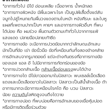
*อาการทั่วไป มีไข้ อ่อนเพลีย เบื่ออาหาร น้ำหนักลด
*อาการทางผิวหนัง มีผื่นเฉพาะโรค เป็นรูปผีเสื้อตั้งแต่สัน
จมูกไปสู่โหนกแก้มผื่นวงแดงตามใบหน้า หนังศีรษะ และใบหู
แผลที่เพดานปากเป็นๆ หายๆ และอาการทางผิวอื่นๆ ที่พบ
ได้บ่อย คือ ผมร่วง ผื่นตามตัวตามเท้าทั่วไปจากการแพ้
แสงแดด ปลายมือปลายเท้าซีด
*อาการทางข้อ จะมีอาการปวดข้อมากกว่าลักษณะอักเสบ
มักเป็นที่ข้อ เข่า ข้อนิ้วมือ ข้อที่เหมือนกันทั้งสองข้างคล้าย
การอักเสบจากรูมาตอยด์ แต่จะต่างกันตรงที่อาการทางข้อ
ของเอส แอล อี ไม่มีอาการการกัดกร่อนของข้อ
*อาการปวดกล้ามเนื้อ
กล้ามเนื้ออ่อนแรง
พบได้บ้าง
*อาการทางไต มีไข่ขาวออกมาในปัสสาวะ พบเซลล์เม็ดเลือด
แดงและเม็ดเลือดขาวในปัสสาวะ ปัสสาวะเป็นสีน้ำล้างเนื้อ ถ้า
อาการมากจะมีอาการเหมือนโรคไต คือ บวม ปัสสาวะ
น้อย
ความดัน
โลหิตสูงจนถึงไตวาย
*อาการทางปอด ที่พบบ่อยคือการอักเสบของเยื่อหุ้มปอด
หรือมีการติดเชื้อร่วมด้วย