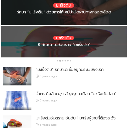
มะเร็งตับ
มะเร็งตับ
มะเร็งตับ
มะเร็งตับ
มะเร็งตับ
มะเร็งตับ
ไวรัสตับอักเสบบี
มะเร็งท่อน้ำดี
จาก “ไวรัสตับอักเสบบี” ถึง “มะเร็งตับ” ความเสี่ยงของคนวัย 40 บวก
รักษา “มะเร็งตับ” ด้วยการให้เคมีบำบัดผ่านทางหลอดเลือด
คนไทยเสี่ยง “มะเร็งตับ” จากการดื่มเหล้า-เป็นโรคอ้วน
มะเร็งตับอันตรายชายเสี่ยงเป็นมากกว่าหญิงเท่าตัว
6 สัญญาณเตือนภัย “มะเร็งท่อน้ำดีในตับ”
6 สัญญาณอันตราย “มะเร็งตับอ่อน”
มะเร็งตับ
มะเร็งตับ
มะเร็งตับ
มะเร็งตับ
มะเร็งตับ
มะเร็งตับ
10 สัญญาณเตือนโรคมะเร็งตับ เช็กสุขภาพให้รู้ก่อนสายเกินแก้
น้ำตาลในเลือดสูง สัญญาณเตือน “มะเร็งตับอ่อน”
มะเร็งตับอันตรายชายเสี่ยงเป็นมากกว่าหญิงเท่าตัว
รักษามะเร็งตับและมะเร็งตับอ่อนด้วยมีดนาโน
เทคโนโลยีใหม่ ช่วยตรวจหา “มะเร็งตับอ่อน”
8 สัญญาณอันตราย “มะเร็งตับ”
“มะเร็งตับ” รักษาได้ ขึ้นอยู่กับระยะของโรค
5 years ago
น้ำตาลในเลือดสูง สัญญาณเตือน “มะเร็งตับอ่อน”
6 years ago
มะเร็งตับอันตราย อันดับ 1 มะเร็งผู้ชายที่ต้องระวัง
6 years ago