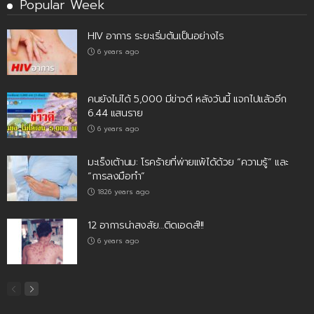
Popular Week
HIV อาการ ระยะเริ่มต้นเป็นอย่างไร
6 years ago
คนยังไม่ได้ 5,000 มีข่าวดี หลังวันนี้ แจกไปแล้วอีก
6.44 แสนราย
6 years ago
มะเร็งเต้านม: โรคร้ายที่พ่ายแพ้ได้ด้วย “ความรู้” และ
“การลงมือทำ”
1826 years ago
12 อาการน่าสงสัย…ติดเอดส์!!!
6 years ago