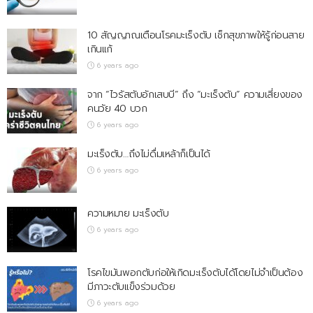
10 สัญญาณเตือนโรคมะเร็งตับ เช็กสุขภาพให้รู้ก่อนสาย
เกินแก้
6 years ago
จาก “ไวรัสตับอักเสบบี” ถึง “มะเร็งตับ” ความเสี่ยงของ
คนวัย 40 บวก
6 years ago
มะเร็งตับ…ถึงไม่ดื่มเหล้าก็เป็นได้
6 years ago
ความหมาย มะเร็งตับ
6 years ago
โรคไขมันพอกตับก่อให้เกิดมะเร็งตับได้โดยไม่จำเป็นต้อง
มีภาวะตับแข็งร่วมด้วย
6 years ago