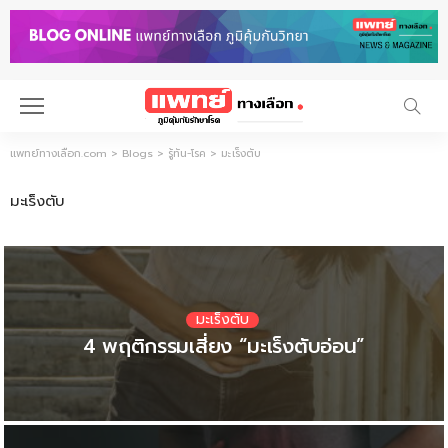
แพทย์ทางเลือก.com
>
Blogs
>
รู้ทัน-โรค
>
มะเร็งตับ
มะเร็งตับ
มะเร็งตับ
มะเร็งตับ
มะเร็งตับ
มะเร็งตับ
มะเร็งตับ
มะเร็งตับ
สถาบันมะเร็งแห่งชาติ เผยกลุ่มเสี่ยง “มะเร็งตับ
ทำไม “มะเร็งตับ” ถึงคร่าชีวิตคนไทยมากที่สุด?
“มะเร็งตับ” รักษาได้ ขึ้นอยู่กับระยะของโรค
มะเร็งตับระยะสุดท้าย อยู่ได้นานแค่ไหน!
4 พฤติกรรมเสี่ยง “มะเร็งตับอ่อน”
มะเร็งตับ…ถึงไม่ดื่มเหล้าก็เป็นได้
อ่อน”