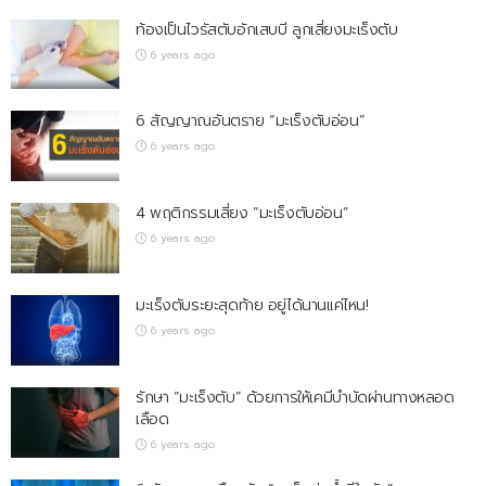
ท้องเป็นไวรัสตับอักเสบบี ลูกเสี่ยงมะเร็งตับ
6 years ago
6 สัญญาณอันตราย “มะเร็งตับอ่อน”
6 years ago
4 พฤติกรรมเสี่ยง “มะเร็งตับอ่อน”
6 years ago
มะเร็งตับระยะสุดท้าย อยู่ได้นานแค่ไหน!
6 years ago
รักษา “มะเร็งตับ” ด้วยการให้เคมีบำบัดผ่านทางหลอด
เลือด
6 years ago