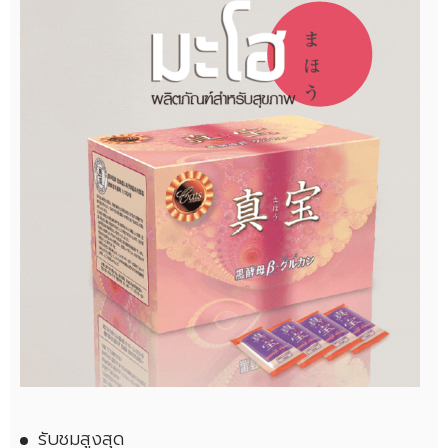
รับชมสูงสุด