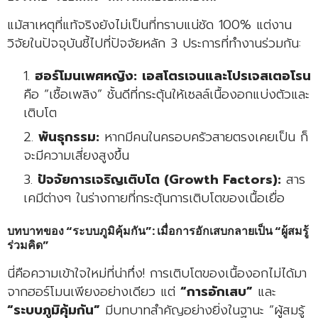
แม้สาเหตุที่แท้จริงยังไม่เป็นที่ทราบแน่ชัด 100% แต่งาน
วิจัยในปัจจุบันชี้ไปที่ปัจจัยหลัก 3 ประการที่ทำงานร่วมกัน:
ฮอร์โมนเพศหญิง:
เอสโตรเจนและโปรเจสเตอโรน
คือ “เชื้อเพลิง” ชั้นดีที่กระตุ้นให้เซลล์เนื้องอกแบ่งตัวและ
เติบโต
พันธุกรรม:
หากมีคนในครอบครัวสายตรงเคยเป็น ก็
จะมีความเสี่ยงสูงขึ้น
ปัจจัยการเจริญเติบโต (Growth Factors):
สาร
เคมีต่างๆ ในร่างกายที่กระตุ้นการเติบโตของเนื้อเยื่อ
บทบาทของ “ระบบภูมิคุ้มกัน”: เมื่อการอักเสบกลายเป็น “ผู้สมรู้
ร่วมคิด”
นี่คือความเข้าใจใหม่ที่น่าทึ่ง! การเติบโตของเนื้องอกไม่ได้มา
จากฮอร์โมนเพียงอย่างเดียว แต่
“การอักเสบ”
และ
“ระบบภูมิคุ้มกัน”
มีบทบาทสำคัญอย่างยิ่งในฐานะ “ผู้สมรู้