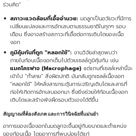
ร่วมคิด”
สภาวะแวดล้อมที่เอื้ออำนวย:
มดลูกเป็นอวัยวะที่มีการ
เปลี่ยนแปลงและการอักเสบตามธรรมชาติในทุกๆ รอบ
เดือน ซึ่งอาจสร้างสภาวะที่เอื้อต่อการเติบโตของเนื้อ
งอก
ภูมิคุ้มกันที่ถูก “หลอกใช้”:
งานวิจัยล่าสุดพบว่า
ภายในก้อนเนื้องอกเต็มไปด้วยเซลล์ภูมิคุ้มกัน เช่น
แมคโครฟาจ (Macrophage)
แต่แทนที่เซลล์เหล่านี้จะ
เข้าไป “ทำลาย” สิ่งผิดปกติ มันกลับถูกเซลล์เนื้องอก
“หลอกใช้” ให้หลั่งสารกระตุ้นการเจริญเติบโตและสารที่
ก่อให้เกิดการอักเสบออกมา ซึ่งยิ่งช่วยให้ก้อนเนื้องอก
เติบโตและสร้างพังผืดรอบตัวเองได้ดีขึ้น
สัญญาณที่ต้องสังเกต และการวินิจฉัยที่แม่นยำ
อาการของเนื้องอกในมดลูกจะขึ้นอยู่กับขนาดและตำแหน่ง
ของก้อนเนื้อ โดยอาการที่พบบ่อยได้แก่: