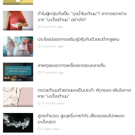
ทำไมผู้หญิงถึงเป็น “ถุงน้ำในเต้านม”? อาการแตกต่าง
จาก “มะเร็งเต้านม” อย่างไร?
3 months ago
ประโยชน์ของการเสริมภูมิคุ้มกันด้วยเบต้ากลูแคน
3 months ago
สาเหตุของอาการเหงื่อออกตอนกลางคืน
11 months ago
ตรวจเต้านมด้วยตนเองเป็นประจำ คัดกรอง-เพิ่มโอกาส
หาย “มะเร็งเต้านม”
11 months ago
สูตรคำนวณ สูบบุหรี่มากเท่าไร เสี่ยงถุงลมโป่งพอง-
มะเร็งปอด
5 years ago