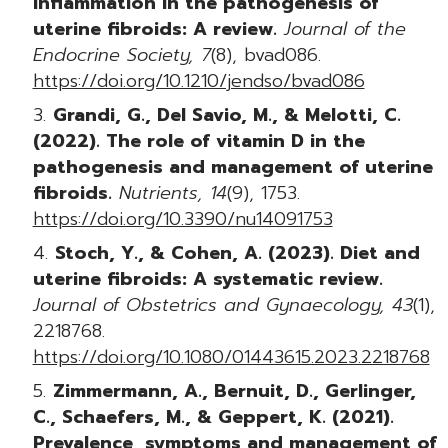
inflammation in the pathogenesis of
uterine fibroids: A review.
Journal of the
Endocrine Society, 7
(8), bvad086.
https://doi.org/10.1210/jendso/bvad086
Grandi, G., Del Savio, M., & Melotti, C.
(2022). The role of vitamin D in the
pathogenesis and management of uterine
fibroids.
Nutrients, 14
(9), 1753.
https://doi.org/10.3390/nu14091753
Stoch, Y., & Cohen, A. (2023). Diet and
uterine fibroids: A systematic review.
Journal of Obstetrics and Gynaecology, 43
(1),
2218768.
https://doi.org/10.1080/01443615.2023.2218768
Zimmermann, A., Bernuit, D., Gerlinger,
C., Schaefers, M., & Geppert, K. (2021).
Prevalence, symptoms and management of