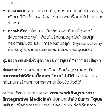
อาการ
การใช้ยา:
เช่น ยาคุมกำเนิด, ห่วงอนามัยชนิดมีฮอร์โมน,
หรือยาที่ยับยั้งการสร้างฮอร์โมนเพศเพื่อทำให้ก้อนยุบลง
ชั่วคราว
การผ่าตัด:
มีทั้งแบบ “ผ่าตัดเฉพาะก้อนเนื้องอก”
(Myomectomy) เพื่อเก็บรักษามดลูกไว้สำหรับผู้ที่
ต้องการมีบุตร และ “การผ่าตัดมดลูก” (Hysterectomy)
สำหรับผู้ที่มีอาการรุนแรงและไม่ต้องการมีบุตรแล้ว
มุมมองการแพทย์เชิงบูรณาการ: การดูแลที่ “ราก” ของปัญหา
ข้อควรย้ำ:
การแพทย์ทางเลือกหรือเชิงบูรณาการ
ไม่
สามารถทำให้ก้อนเนื้องอก “หาย” ไปได้
และไม่สามารถ
ทดแทนการรักษาทางการแพทย์เมื่อมีข้อบ่งชี้ได้
อย่างไรก็ตาม แนวทางของ
การแพทย์เชิงบูรณาการ
(Integrative Medicine)
มีบทบาทสำคัญในการ
“ดูแล
เสริม”
เพื่อจัดการกับ “ราก” ของปัญหา ซึ่งก็คือสภาวะ