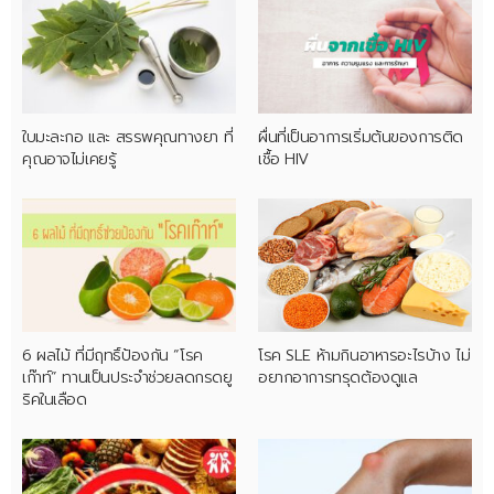
ใบมะละกอ และ สรรพคุณทางยา ที่
ผื่นที่เป็นอาการเริ่มต้นของการติด
คุณอาจไม่เคยรู้
เชื้อ HIV
6 ผลไม้ ที่มีฤทธิ์ป้องกัน “โรค
โรค SLE ห้ามกินอาหารอะไรบ้าง ไม่
เก๊าท์” ทานเป็นประจำช่วยลดกรดยู
อยากอาการทรุดต้องดูแล
ริคในเลือด