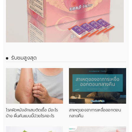
รับชมสูงสุด
โรคผิวหนังอักเสบติดเชื้อ มีอะไร
สาเหตุของอาการเหงื่อออกตอน
บ้าง ผื่นคันแบบนี้ป่วยโรคอะไร
กลางคืน