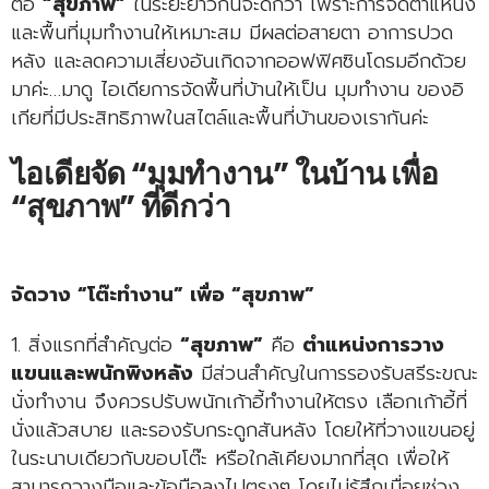
ต่อ
“สุขภาพ”
ในระยะยาวกันจะดีกว่า เพราะการจัดตำแหน่ง
และพื้นที่มุมทำงานให้เหมาะสม มีผลต่อสายตา อาการปวด
หลัง และลดความเสี่ยงอันเกิดจากออฟฟิศซินโดรมอีกด้วย
มาค่ะ…มาดู ไอเดียการจัดพื้นที่บ้านให้เป็น มุมทำงาน ของอิ
เกียที่มีประสิทธิภาพในสไตล์และพื้นที่บ้านของเรากันค่ะ
ไอเดียจัด “มุมทำงาน” ในบ้าน เพื่อ
“สุขภาพ” ที่ดีกว่า
จัดวาง “โต๊ะทำงาน” เพื่อ “สุขภาพ”
1. สิ่งแรกที่สำคัญต่อ
“สุขภาพ”
คือ
ตำแหน่งการวาง
แขนและพนักพิงหลัง
มีส่วนสำคัญในการรองรับสรีระขณะ
นั่งทำงาน จึงควรปรับพนักเก้าอี้ทำงานให้ตรง เลือกเก้าอี้ที่
นั่งแล้วสบาย และรองรับกระดูกสันหลัง โดยให้ที่วางแขนอยู่
ในระนาบเดียวกับขอบโต๊ะ หรือใกล้เคียงมากที่สุด เพื่อให้
สามารถวางมือและข้อมือลงไปตรงๆ โดยไม่รู้สึกเมื่อยช่วง