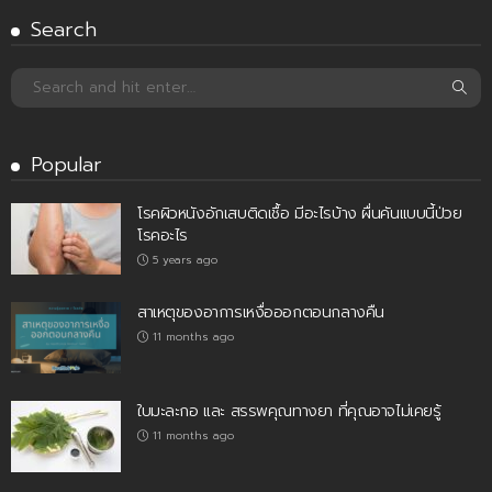
Search
Popular
โรคผิวหนังอักเสบติดเชื้อ มีอะไรบ้าง ผื่นคันแบบนี้ป่วย
โรคอะไร
5 years ago
สาเหตุของอาการเหงื่อออกตอนกลางคืน
11 months ago
ใบมะละกอ และ สรรพคุณทางยา ที่คุณอาจไม่เคยรู้
11 months ago