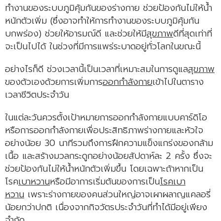
ทำงานของระบบภูมิคุ้มกันของร่างกาย ช่วยป้องกันไม่ให้น้ำ
หนักตัวเพิ่ม (ซึ่งอาจทำให้การทำงานของระบบภูมิคุ้มกัน
บกพร่อง) ช่วยให้อารมณ์ดี และช่วยให้มี
สุขภาพ
ดีที่สุดเท่าที่
จะเป็นไปได้ ในช่วงที่มีการแพร่ระบาดอยู่ทั่วโลกในขณะนี้
อย่างไรก็ดี ช่วงเวลานี้เป็นเวลาที่เหมาะสมในการดูแล
สุขภาพ
ของตัวเองด้วยการเพิ่มการ
ออกกำลังกาย
เข้าไปในตาราง
เวลาชีวิตประจำวัน
ในแต่ละวันควรตั้งเป้าหมายการออกกำลังกายแบบคาร์ดิโอ
หรือการออกกำลังกายเพื่อประสิทธิภาพร่างกายและหัวใจ
อย่างน้อย 30 นาทีรวมถึงการฝึกความแข็งแกร่งของกล้าม
เนื้อ และสร้างมวลกระดูกอย่างน้อยสัปดาห์ละ 2 ครั้ง ซึ่งจะ
ช่วยป้องกันไม่ให้น้ำหนักตัวเพิ่มขึ้น โดยเฉพาะถ้าหากเป็น
โรค
เบาหวาน
หรือมีอาการเริ่มต้นของการเป็น
โรคเบา
หวาน
เพราะร่างกายของคนส่วนใหญ่อาจเผาผลาญแคลอรี่
น้อยกว่าปกติ เนื่องจากกิจวัตรประจำวันที่ทำได้มีอยู่เพียง
จำกัด