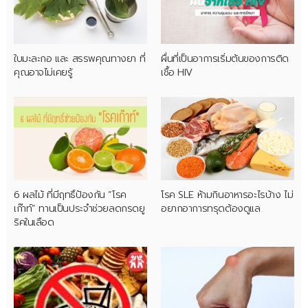
ใบมะละกอ และ สรรพคุณทางยา ที่
ผื่นที่เป็นอาการเริ่มต้นของการติด
คุณอาจไม่เคยรู้
เชื้อ HIV
6 ผลไม้ ที่มีฤทธิ์ป้องกัน “โรค
โรค SLE ห้ามกินอาหารอะไรบ้าง ไม่
เก๊าท์” ทานเป็นประจำช่วยลดกรดยู
อยากอาการทรุดต้องดูแล
ริคในเลือด