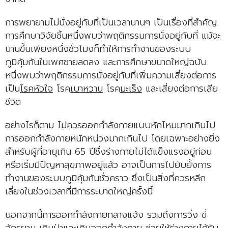
การพยายามไม่นั่งอยู่กับที่เป็นเวลานานๆ เป็นเรื่องที่สำคัญ
การศึกษาวิจัยชิ้นหนึ่งพบว่าพฤติกรรมการนั่งอยู่กับที่ แม้จะ
นานขึ้นเพียงหนึ่งชั่วโมงก็ทำให้การทำงานของระบบ
ภูมิคุ้มกันในเพศชายลดลง และการศึกษาขนาดใหญ่ฉบับ
หนึ่งพบว่าพฤติกรรมการนั่งอยู่กับที่เพิ่มความเสี่ยงต่อการ
เป็น
โรคหัวใจ
โรค
เบาหวาน
โรค
มะเร็ง
และเสี่ยงต่อการเสีย
ชีวิต
อย่างไรก็ตาม ไม่ควรออกกำลังกายแบบหักโหมมากเกินไป
การออกกำลังกายหนักหน่วงมากเกินไป โดยเฉพาะอย่างยิ่ง
สำหรับผู้ที่อายุเกิน 65 ปีซึ่งร่างกายไม่ได้แข็งแรงอยู่ก่อน
หรือเริ่มมีปัญหาสุขภาพอยู่แล้ว อาจเป็นการไปยับยั้งการ
ทำงานของระบบภูมิคุ้มกันชั่วคราว ซึ่งเป็นสิ่งที่ควรหลีก
เลี่ยงในช่วงเวลาที่มีการระบาดใหญ่ครั้งนี้
นอกจากนี้การออกกำลังกายกลางแจ้ง รวมถึงการวิ่ง ขี่
จักรยาน เดินป่าและเดินออกกำลังกาย ช่วยให้ร่างกายได้รับ