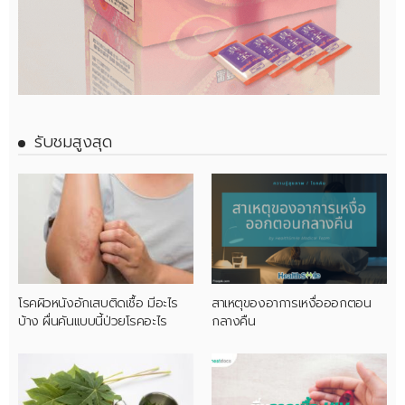
รับชมสูงสุด
โรคผิวหนังอักเสบติดเชื้อ มีอะไร
สาเหตุของอาการเหงื่อออกตอน
บ้าง ผื่นคันแบบนี้ป่วยโรคอะไร
กลางคืน