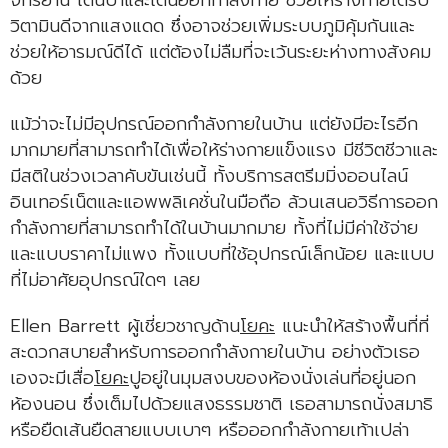
วิตามินดีจากแสงแดด ซึ่งอาจช่วยเพิ่มระบบภูมิคุ้มกันและ
ช่วยให้อารมณ์ดีได้ แต่ต้องไม่ลืมที่จะเว้นระยะห่างทางสังคม
ด้วย
แม้ว่าจะไม่มีอุปกรณ์ออกกำลังกายในบ้าน แต่ยังมีอะไรอีก
มากมายที่สามารถทำได้เพื่อให้ร่างกายแข็งแรง มีชีวิตชีวาและ
มีสติในช่วงเวลาคับขันเช่นนี้ ทั้งบริการสตรีมมิ่งออนไลน์
อินเทอร์เน็ตและแอพพลิเคชั่นในมือถือ ล้วนเสนอวิธีการออก
กำลังกายที่สามารถทำได้ในบ้านมากมาย ทั้งที่ไม่มีค่าใช้จ่าย
และแบบราคาไม่แพง ทั้งแบบที่ใช้อุปกรณ์เล็กน้อย และแบบ
ที่ไม่อาศัยอุปกรณ์ใดๆ เลย
Ellen Barrett ผู้เชี่ยวชาญด้าน
โยคะ
แนะนำให้สร้างพื้นที่ที่
สะดวกสบายสำหรับการออกกำลังกายในบ้าน อย่างตัวเธอ
เองจะมีเสื่อ
โยคะ
ปูอยู่ในมุมสงบของห้องนั่งเล่นที่อยู่นอก
ห้องนอน ซึ่งเต็มไปด้วยแสงธรรมชาติ เธอสามารถนั่งสมาธิ
หรือยืดเส้นยืดสายแบบเบาๆ หรือออกกำลังกายเท้าเปล่า