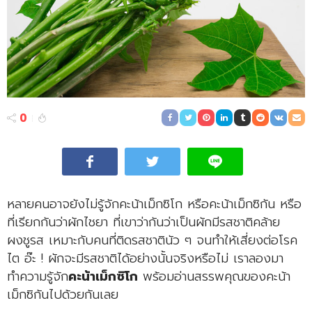
0
หลายคนอาจยังไม่รู้จักคะน้าเม็กซิโก หรือคะน้าเม็กซิกัน หรือ
ที่เรียกกันว่าผักไชยา ที่เขาว่ากันว่าเป็นผักมีรสชาติคล้าย
ผงชูรส เหมาะกับคนที่ติดรสชาตินัว ๆ จนทำให้เสี่ยงต่อโรค
ไต อ๊ะ ! ผักจะมีรสชาติได้อย่างนั้นจริงหรือไม่ เราลองมา
ทำความรู้จัก
คะน้าเม็กซิโก
พร้อมอ่านสรรพคุณของคะน้า
เม็กซิกันไปด้วยกันเลย