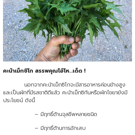
คะน้าเม็กซิโก สรรพคุณโอ้โห…เด็ด !
นอกจากคะน้าเม็กซิโกจะมีสารอาหารค่อนข้างสูง
และเป็นผักที่มีรสชาติดีแล้ว คะน้าเม็กซิกันหรือผักไชยายังมี
ประโยชน์ ดังนี้
– มีฤทธิ์ต้านจุลชีพหลายชนิด
– มีฤทธิ์ต้านการอักเสบ