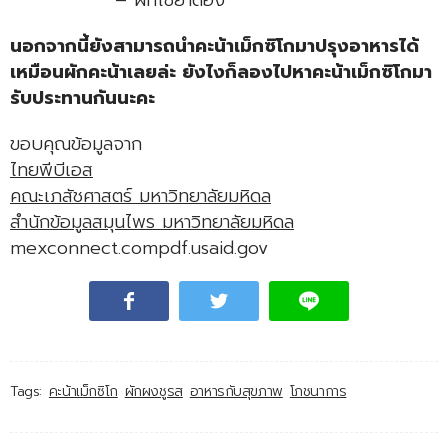
นอกจากนี้ยังสามารถนำคะน้าเม็กซิโกมาปรุงอาหารได้
เหมือนผักคะน้าเลยล่ะ ยังไงก็ลองไปหาคะน้าเม็กซิโกมา
รับประทานกันนะคะ
ขอบคุณข้อมูลจาก
ไทยพีบีเอส
คณะเภสัชศาสตร์ มหาวิทยาลัยมหิดล
สำนักข้อมูลสมุนไพร มหาวิทยาลัยมหิดล
mexconnect.compdf.usaid.gov
Tags:
คะน้าเม็กซิโก
ผักผงชูรส
อาหารกับสุขภาพ
โภชนาการ