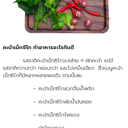
คะน้าเม็กซิโก ทําอาหารอะไรกินดี
รสชาติคะน้าเม็กซิโกจะคล้าย ๆ ผักคะน้า แต่มี
รสชาติหวานกว่า กรอบกว่า และไม่เหม็นเขียว ซึ่งเมนูคะน้า
เม็กซิโกก็มีหลากหลายพอตัว ตามนี้เลย
– คะน้าเม็กซิโกลวกจิ้มน้ำพริก
– คะน้าเม็กซิโกผัดน้ำมันหอย
– คะน้าเม็กซิโกไฟแดง
– ผักไชยาดอง