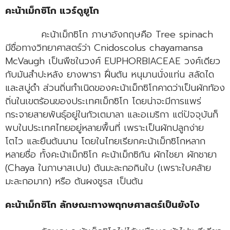
คะน้าเม็กซิโก แวร์ดูยูโก
คะน้าเม็กซิโก ภาษาอังกฤษคือ Tree spinach
มีชื่อทางวิทยาศาสตร์ว่า Cnidoscolus chayamansa
McVaugh เป็นพืชในวงศ์ EUPHORBIACEAE วงศ์เดียว
กับมันสำปะหลัง ยางพารา ฝื่นต้น หนุมานนั่งแท่น สลัดได
และสบู่ดำ ส่วนถิ่นกำเนิดของคะน้าเม็กซิโกคาดว่าเป็นผักท้อง
ถิ่นในเขตร้อนของประเทศเม็กซิโก โดยน่าจะมีการแพร่
กระจายสายพันธุ์อยู่ในกัวเตมาลา และอเมริกา แต่ปัจจุบันก็
พบในประเทศไทยอยู่หลายพื้นที่ เพราะเป็นผักปลูกง่าย
โตไว และยืนต้นนาน โดยในไทยเรียกคะน้าเม็กซิโกหลาก
หลายชื่อ ทั้งคะน้าเม็กซิโก คะน้าเม็กซิกัน ผักไชยา ผักชายา
(Chaya ในภาษาสเปน) ต้นมะละกอกินใบ (เพราะใบคล้าย
มะละกอมาก) หรือ ต้นผงชูรส เป็นต้น
คะน้าเม็กซิโก ลักษณะทางพฤกษศาสตร์เป็นยังไง