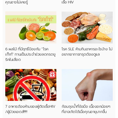
คุณอาจไม่เคยรู้
เชื้อ HIV
6 ผลไม้ ที่มีฤทธิ์ป้องกัน “โรค
โรค SLE ห้ามกินอาหารอะไรบ้าง ไม่
เก๊าท์” ทานเป็นประจำช่วยลดกรดยู
อยากอาการทรุดต้องดูแล
ริคในเลือด
7 อาหารต้องห้ามของผู้ติดเชื้อHIV
ก้อนถุงน้ำที่ข้อมือ เนื้องอกน้อยๆ
/ผู้ป่วยเอดส์!!!!!
ที่อาจเกิดได้เมื่อคุณอายุมากขึ้น