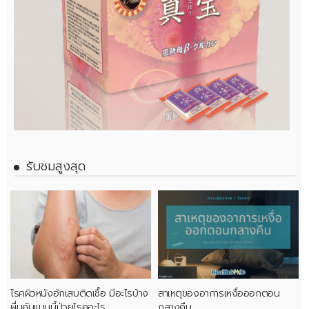
รับชมสูงสุด
โรคผิวหนังอักเสบติดเชื้อ มีอะไรบ้าง
สาเหตุของอาการเหงื่อออกตอน
ผื่นคันแบบนี้ป่วยโรคอะไร
กลางคืน