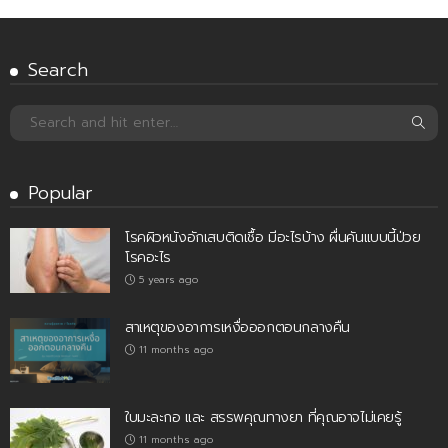
Search
Popular
โรคผิวหนังอักเสบติดเชื้อ มีอะไรบ้าง ผื่นคันแบบนี้ป่วย
โรคอะไร
5 years ago
สาเหตุของอาการเหงื่อออกตอนกลางคืน
11 months ago
ใบมะละกอ และ สรรพคุณทางยา ที่คุณอาจไม่เคยรู้
11 months ago