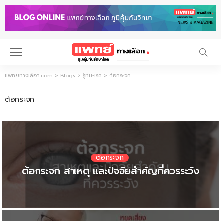
แพทย์ทางเลือก.com
>
Blogs
>
รู้ทัน-โรค
>
ต้อกระจก
ต้อกระจก
ต้อกระจก
ต้อกระจก
ต้อกระจก
ต้อกระจก
รู้ทัน-โรค
เช็ค 5 สัญญาณเสี่ยง!โรคต้อกระจก ระวัง!บอด
รู้ทัน ต้อกระจก อาการ สาเหตุ และวิธีการรักษา
ต้อกระจก สาเหตุ และปัจจัยสำคัญที่ควรระวัง
20 ข้อควรปฏิบัติ…หลังผ่าตัดต้อกระจก