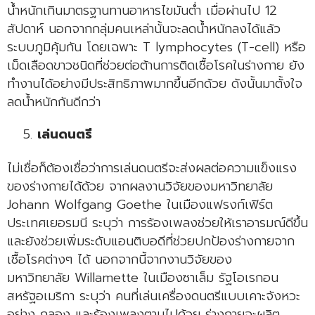
น้ำหนักเกินมาตรฐานทานอาหารไขมันต่ำ เมื่อผ่านไป 12
สัปดาห์ นอกจากกลุ่มคนเหล่านั้นจะลดน้ำหนักลงได้แล้ว
ระบบภูมิคุ้มกัน โดยเฉพาะ T lymphocytes (T-cell) หรือ
เม็ดเลือดขาวชนิดที่ช่วยต่อต้านการติดเชื้อโรคในร่างกาย ยัง
ทำงานได้อย่างมีประสิทธิภาพมากขึ้นอีกด้วย ดังนั้นมาตั้งใจ
ลดน้ำหนักกันดีกว่า
เล่นดนตรี
ไม่เชื่อก็ต้องเชื่อว่าการเล่นดนตรีจะส่งผลต่อความแข็งแรง
ของร่างกายได้ด้วย จากผลงานวิจัยของมหาวิทยาลัย
Johann Wolfgang Goethe ในเมืองแฟรงก์เฟิร์ต
ประเทศเยอรมนี ระบุว่า การร้องเพลงช่วยให้เราอารมณ์ดีขึ้น
และยังช่วยเพิ่มระดับแอนติบอดีที่ช่วยปกป้องร่างกายจาก
เชื้อโรคต่างๆ ได้ นอกจากนี้จากงานวิจัยของ
มหาวิทยาลัย Willamette ในเมืองซาเล็ม รัฐโอเรกอน
สหรัฐอเมริกา ระบุว่า คนที่เล่นเครื่องดนตรีแบบเคาะจังหวะ
อย่าง กลอง และร้องเพลงตามไปด้วย ร่างกายจะผลิต