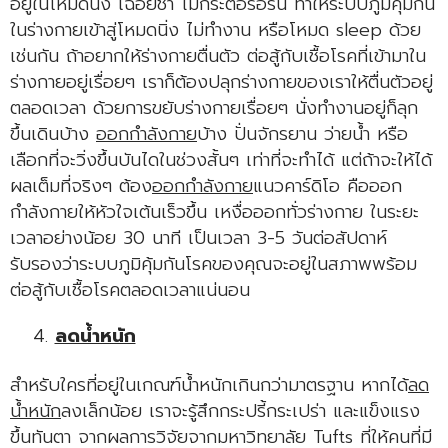
อยู่ในโหมดนิ่ง เฉื่อยชา ไม่กระตือรือร้น ทำให้ระบบภูมิคุ้มกัน
ในร่างกายเข้าสู่โหมดนิ่ง ไม่ทำงาน หรือโหมด sleep ด้วย
เช่นกัน ถ้าอยากให้ร่างกายตื่นตัว ต่อสู้กับเชื้อโรคที่เข้ามาใน
ร่างกายอยู่เรื่อยๆ เราก็ต้องปลุกร่างกายของเราให้ตื่นตัวอยู่
ตลอดเวลา ด้วยการขยับร่างกายเรื่อยๆ นั่งทำงานอยู่ก็ลุก
ขึ้นเดินบ้าง
ออกกำลังกาย
บ้าง ปั่นจักรยาน ว่ายน้ำ หรือ
เลือกที่จะวิ่งขึ้นบันไดในช่วงสั้นๆ เท่าที่จะทำได้ แต่ถ้าจะให้ได้
ผลเต็มที่จริงๆ ต้อง
ออกกำลังกาย
แนวคาร์ดิโอ คือออก
กำลังกายให้หัวใจเต้นเร็วขึ้น เหงื่อออกทั่วร่างกาย ในระยะ
เวลาอย่างน้อย 30 นาที เป็นเวลา 3-5 วันต่อสัปดาห์
รับรองว่าระบบภูมิคุ้มกันโรคของคุณจะอยู่ในสภาพพร้อม
ต่อสู้กับเชื้อโรคตลอดเวลาแน่นอน
ลดน้ำหนัก
สำหรับใครที่อยู่ในเกณฑ์น้ำหนักเกินกว่ามาตรฐาน หากได้
ลด
น้ำหนัก
ลงเล็กน้อย เราจะรู้สึกกระปรี้กระเปร่า และแข็งแรง
ขึ้นทันตา จากผลการวิจัยจากมหาวิทยาลัย Tufts ที่ให้คนที่มี