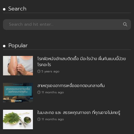
Search
Popular
โรคผิวหนังอักเสบติดเชื้อ มีอะไรบ้าง ผื่นคันแบบนี้ป่วย
โรคอะไร
5 years ago
สาเหตุของอาการเหงื่อออกตอนกลางคืน
11 months ago
ใบมะละกอ และ สรรพคุณทางยา ที่คุณอาจไม่เคยรู้
11 months ago