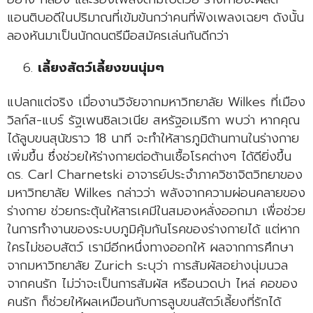
แอนติบอดีในปริมาณที่เข้มข้นกว่าคนที่ฟังเพลงเฉยๆ ดังนั้น
ลองหันมาเป็นนักดนตรีมือสมัครเล่นกันดีกว่า
เลี้ยงสัตว์เลี้ยงขนนุ่มๆ
แปลกแต่จริง เมื่องานวิจัยจากมหาวิทยาลัย Wilkes ที่เมือง
วิลก์ส-แบร์ รัฐเพนซิลเวเนีย สหรัฐอเมริกา พบว่า หากคุณ
ได้ลูบขนสุนัขราว 18 นาที จะทำให้สารภูมิต้านทานในร่างกาย
เพิ่มขึ้น ซึ่งช่วยให้ร่างกายต่อต้านเชื้อโรคต่างๆ ได้ดียิ่งขึ้น
ดร. Carl Charnetski อาจารย์ประจำภาควิชาจิตวิทยาของ
มหาวิทยาลัย Wilkes กล่าวว่า พลังจากความผ่อนคลายของ
ร่างกาย ช่วยกระตุ้นให้สารเคมีในสมองหลั่งออกมา เพื่อช่วย
ในการทำงานของระบบภูมิคุ้มกันโรคของร่างกายได้ แต่หาก
ใครไม่ชอบสัตว์ เรามีอีกหนึ่งทางออกให้ ผลจากการศึกษา
จากมหาวิทยาลัย Zurich ระบุว่า การสัมผัสอย่างนุ่มนวล
จากคนรัก ไม่ว่าจะเป็นการสัมผัส หรือนวดบ่า ไหล่ คอของ
คนรัก ก็ช่วยให้ผลเหมือนกับการลูบขนสัตว์เลี้ยงที่รักได้