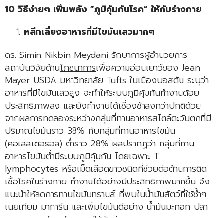
10 วิธีง่ายๆ เพิ่มพลัง “ภูมิคุ้มกันโรค” ให้กับร่างกาย
หลีกเลี่ยงอาหารที่มีไขมันเลวมากๆ
ดร. Simin Nikbin Meydani รักษาการผู้อำนวยการ
สถาบันวิจัยด้าน
โภชนาการ
เพื่อความอ่อนเยาว์ของ Jean
Mayer USDA มหาวิทยาลัย Tufts ในเมืองบอสตัน ระบุว่า
อาหารที่มีไขมันเลวสูง จะทำให้ระบบภูมิคุ้มกันทำงานด้อย
ประสิทธิภาพลง และยังทำงานได้เชื่องช้าลงกว่าปกติด้วย
จากผลการทดลองระหว่างกลุ่มที่ทานอาหารสไตล์ตะวันตกที่มี
ปริมาณไขมันราว 38% กับกลุ่มที่ทานอาหารไขมัน
(คอเลสเตอรอล) ต่ำราว 28% ผลปรากฏว่า กลุ่มที่ทาน
อาหารไขมันต่ำมีระบบภูมิคุ้มกัน โดยเฉพาะ T
lymphocytes หรือเม็ดเลือดขาวชนิดที่ช่วยต่อต้านการติด
เชื้อโรคในร่างกาย ทำงานได้อย่างมีประสิทธิภาพมากขึ้น จึง
แนะนำให้ลดการทานไขมันทรานส์ ที่พบในน้ำมันสัตว์ที่ใช้ซ้ำๆ
เนยเทียม มาการีน และเพิ่มไขมันดีอย่าง น้ำมันมะกอก ปลา