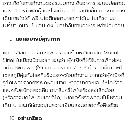
อาจเกิดในการทำงานของระบบทางเดินอาหาร ระบบปัสสาวะ
และอวัยวะสืบพันธุ์ และโรคต่างๆ ที่อาจเกิดขึ้นจากระบบทาง
เดินหายใจได้ พรีไบโอติกส์สามารถหาได้ใน โยเกิร์ต นม
เปรี้ยว กิมจิ เป็นต้น ดังนั้นอย่าลืมทานอาหารเหล่านี้กันด้วย
นอนอย่างมีคุณภาพ
ผลการวิจัยจาก คณะแพทยศาสตร์ มหาวิทยาลัย Mount
Sinai ในเมืองนิวยอร์ก ระบุว่า ผู้หญิงที่ได้รับการพักผ่อน
อย่างเพียงพอ (ใช้เวลานอนราวๆ 7-9 ชั่วโมงต่อคืน) จะมี
เซลล์ภูมิคุ้มกันโรคที่แข็งแรงพร้อมทำงาน มากกว่าผู้หญิงที่
รู้สึกเพลียจากการพักผ่อนน้อย หากอยากจะนอนให้ได้เร็วๆ
และหลับสนิทตลอดคืน อย่าลืมหรี่ไฟในห้องลงเล็กน้อย
(หรืออาจปิดไฟนอนเลยก็ได้) เปิดแอร์หรือพัดลมไม่ให้ร้อน
เกินไป และให้ห้องอยู่ในความเงียบสงบตลอดทั้งคืนด้วย
อย่าเครียด