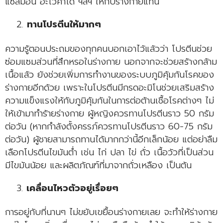
แซลมอน อะโวคาโด ฯลฯ ให้กับร่างกายแทน
ทานโปรตีนให้มากๆ
ความรู้ตอนประถมของทุกคนบอกเอาไว้แล้วว่า โปรตีนช่วย
ซ่อมแซมส่วนที่สึกหรอในร่างกาย นอกจากจะช่วยสร้างกล้าม
เนื้อแล้ว ยังช่วยเพิ่มการทำงานของระบบภูมิคุ้มกันโรคของ
ร่างกายอีกด้วย เพราะในโปรตีนมีกรดอะมิโนช่วยเสริมสร้าง
ความแข็งแรงให้กับภูมิคุ้มกันในการต่อต้านเชื้อโรคต่างๆ ไม่
ให้เข้ามาทำร้ายร่างกาย ผู้หญิงควรทานโปรตีนราว 50 กรัม
ต่อวัน (หากกำลังตั้งครรภ์ควรทานโปรตีนราว 60-75 กรัม
ต่อวัน) ผู้ชายสามารถทานได้มากกว่านี้อีกเล็กน้อย แต่อย่าลืม
เลือกโปรตีนไขมันต่ำ เช่น ไก่ ปลา ไข่ ถั่ว เนื้อวัวที่เป็นส่วน
มีไขมันน้อย และผลิตภัณฑ์ที่มาจากถั่วเหลือง เป็นต้น
เคลื่อนไหวตัวอยู่เรื่อยๆ
การอยู่กับที่นานๆ ไม่ขยับเขยื้อนร่างกายเลย จะทำให้ร่างกาย