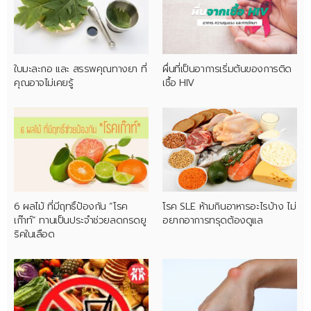
ใบมะละกอ และ สรรพคุณทางยา ที่
ผื่นที่เป็นอาการเริ่มต้นของการติด
คุณอาจไม่เคยรู้
เชื้อ HIV
6 ผลไม้ ที่มีฤทธิ์ป้องกัน “โรค
โรค SLE ห้ามกินอาหารอะไรบ้าง ไม่
เก๊าท์” ทานเป็นประจำช่วยลดกรดยู
อยากอาการทรุดต้องดูแล
ริคในเลือด