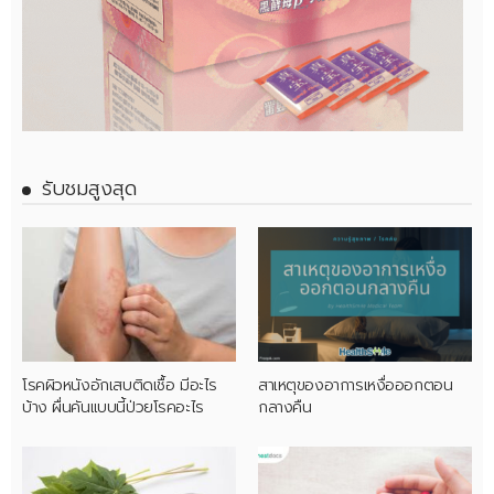
รับชมสูงสุด
โรคผิวหนังอักเสบติดเชื้อ มีอะไร
สาเหตุของอาการเหงื่อออกตอน
บ้าง ผื่นคันแบบนี้ป่วยโรคอะไร
กลางคืน