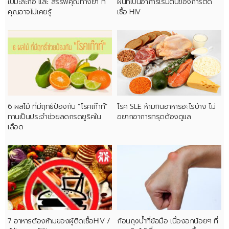
ใบมะละกอ และ สรรพคุณทางยา ที่
ผื่นที่เป็นอาการเริ่มต้นของการติด
คุณอาจไม่เคยรู้
เชื้อ HIV
6 ผลไม้ ที่มีฤทธิ์ป้องกัน “โรคเก๊าท์”
โรค SLE ห้ามกินอาหารอะไรบ้าง ไม่
ทานเป็นประจำช่วยลดกรดยูริคใน
อยากอาการทรุดต้องดูแล
เลือด
7 อาหารต้องห้ามของผู้ติดเชื้อHIV /
ก้อนถุงน้ำที่ข้อมือ เนื้องอกน้อยๆ ที่