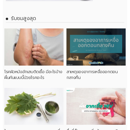
รับชมสูงสุด
โรคผิวหนังอักเสบติดเชื้อ มีอะไรบ้าง
สาเหตุของอาการเหงื่อออกตอน
ผื่นคันแบบนี้ป่วยโรคอะไร
กลางคืน