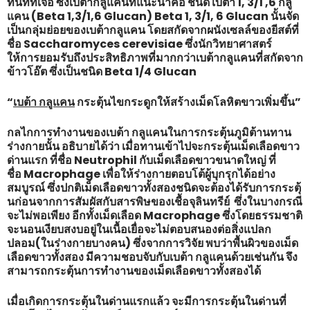
ทันทีที่เจอ ซึ่งเบต้ากลูแคนที่แนะนำคือ ชนิด เบต้า 1, 3/1 ,6 กลู
แคน (Beta 1,3/1,6 Glucan) Beta 1, 3/1, 6 Glucan นั้นจัด
เป็นกลุ่มย่อยของเบต้ากลูแคน โดยสกัดจากผนังเซลล์ของยีสต์ที่
ชื่อ Saccharomyces cerevisiae ซึ่งนักวิทยาศาสตร์
ให้การยอมรับถึงประสิทธิภาพที่มากกว่าเบต้ากลูแคนที่สกัดจาก
ข้าวโอ๊ต ซึ่งเป็นชนิด Beta 1/4 Glucan
“
เบต้า กลูแคน
กระตุ้นไขกระดูกให้สร้างเม็ดโลหิตขาวเพิ่มขึ้น”
กลไกการทำงานของเบต้า กลูแคนในการกระตุ้นภูมิต้านทาน
ร่างกายนั้น อธิบายได้ว่า เมื่อทานเข้าไปจะกระตุ้นเม็ดเลือดขาว
ด่านแรก ที่ชื่อ Neutrophil กับเม็ดเลือดขาวขนาดใหญ่ ที่
ชื่อ Macrophage เพื่อให้ร่างกายตอบโต้ผู้บุกรุกได้อย่าง
สมบูรณ์ ซึ่งปกติเม็ดเลือดขาวทั้งสองชนิดจะต้องได้รับการกระตุ้
นก่อนจากการสัมผัสกับสารพิษของเชื้อจุลินทรีย์ ซึ่งในบางกรณี
จะไม่พอเพียง อีกทั้งเม็ดเลือด Macrophage ซึ่งโดยธรรมชาติ
จะนอนเงียบสงบอยู่ในเนื้อเยื่อจะไม่ตอบสนองต่อสิ่งแปลก
ปลอม(ในร่างกายบางคน) ซึ่งจากการวิจัย พบว่าพื้นผิวของเม็ด
เลือดขาวทั้งสอง มีความชอบจับกับเบต้า กลูแคนด้วยเช่นกัน จึง
สามารถกระตุ้นการทำงานของเม็ดเลือดขาวทั้งสองได้
เมื่อเกิดการกระตุ้นในด่านแรกแล้ว จะมีการกระตุ้นในด่านที่