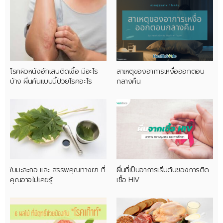
โรคผิวหนังอักเสบติดเชื้อ มีอะไร
สาเหตุของอาการเหงื่อออกตอน
บ้าง ผื่นคันแบบนี้ป่วยโรคอะไร
กลางคืน
ใบมะละกอ และ สรรพคุณทางยา ที่
ผื่นที่เป็นอาการเริ่มต้นของการติด
คุณอาจไม่เคยรู้
เชื้อ HIV