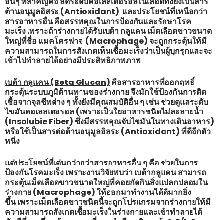
อื่นๆ ที่สำคัญคือ ลดระดับคอเลสเตอรอลในเลือดทั้งยังเป็นสาร
ต้านอนุมูลอิสระ (Antioxidant) และประโยชน์ที่เหนือกว่า
สารอาหารอื่น คือสรรพคุณในการป้องกันและรักษาโรค
มะเร็ง เพราะถ้าร่างกายได้รับเบต้า กลูแคน เม็ดเลือดขาวขนาด
ใหญ่ที่ชื่อ แมคโครฟาจ (Macrophage) จะถูกกระตุ้นให้มี
ความสามารถในการสังเกตเห็นเชื้อมะเร็งว่าเป็นผู้บุกรุกและจะ
เข้าไปทำลายได้อย่างมีประสิทธิภาพภาพ
เบต้า กลูแคน (Beta Glucan)
คือสารอาหารที่ออกฤทธิ์
กระตุ้นระบบภูมิต้านทานของร่างกาย จึงมักใช้ป้องกันการติด
เชื้อจากจุลชีพต่าง ๆ ทั้งยังมีคุณสมบัติอื่น ๆ เช่น ช่วยดูแลระดับ
ไขมันคอเลสเตอรอล (เพราะเป็นใยอาหารชนิดไม่ละลายน้ำ
(Insolubie Fiber) ซึ่งมีสรรพคุณจับไขมันในทางเดินอาหาร)
หรือใช้เป็นสารต่อต้านอนุมูลอิสระ (Antioxidant) ที่ดีอีกตัว
หนึ่ง
แต่ประโยชน์ที่เด่นกว่ากว่าสารอาหารอื่น ๆ คือ ช่วยในการ
ป้องกันโรคมะเร็ง เพราะงานวิจัยพบว่า เบต้ากลูแคน สามารถ
กระตุ้นเม็ดเลือดขาวขนาดใหญ่ที่คอยกัดกินสิ่งแปลกปลอมใน
ร่างกาย (Macrophage) ให้ออกมาทำงานได้ดีมากยิ่ง
ขึ้น เพราะเม็ดเลือดขาวชนิดนี้จะถูกโปรแกรมจากร่างกายให้มี
ความสามารถสังเกตเชื้อมะเร็งในร่างกายและเข้าทำลายได้