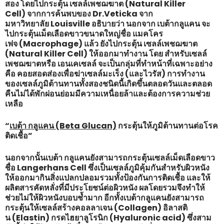
สอง โดยไปกระตุ้น เซลล์เพชฌฆาต (Natural Killer
Cell) จากการค้นพบของ Dr.Veticka จาก
มหาวิทยาลัย Louisville อธิบายว่า นอกจาก เบต้ากลูแคน จะ
ไปกระตุ้นเม็ดเลือดขาวขนาดใหญ่ชื่อ แมคโคร
เฟจ (Macrophage) แล้ว ยังไปกระตุ้น เซลล์เพชฌฆาต
(Natural Killer Cell) ให้ออกมาทำงาน โดย สำหรับเซลล์
เพชฌฆาตหรือ เอนเคเซลล์ จะเป็นกลุ่มที่ทำหน้าที่เฉพาะอย่าง
คือ คอยสอดส่องเพื่อฆ่าเซลล์มะเร็ง (และไวรัส) การทำงาน
ของเซลล์ภูมิต้านทานทั้งสองชนิดนี้เกิดขึ้นตลอดวันและตลอด
คืนไม่ได้พักผ่อนย่อมมีความเหนื่อยล้าและต้องการความช่วย
เหลือ
“
เบต้า กลูแคน (Beta Glucan)
กระตุ้นให้ภูมิต้านทานต่อโรค
ติดเชื้อ”
นอกจากนั้นเบต้า กลูแคนยังสามารถกระตุ้นเซลล์เม็ดเลือดขาว
ชื่อ Langerhans Cell ซึ่งเป็นเซลล์ภูมิคุ้มกันสำหรับผิวหนัง
ให้ออกมากินสิ่งแปลกปลอมรวมทั้งป้องกันการติดเชื้อ และให้
ผลิตสารคัดหลั่งที่มีประโยชน์ต่อผิวหนัง ผลโดยรวมจึงทำให้
ช่วยไม่ให้ผิวหนังบอบช้ำมาก อีกทั้งเบต้ากลูแคนยังสามารถ
กระตุ้นให้เซลล์สร้างคอลลาเจน (Collagen) อิลาสติ
น (Elastin) กรดไฮยาลูโรนิก (Hyaluronic acid) ซึ่งสาม