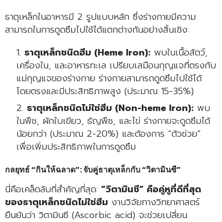
ธาตุเหล็กในอาหารมี 2 รูปแบบหลัก ซึ่งร่างกายมีความ
สามารถในการดูดซึมไปใช้ได้แตกต่างกันอย่างสิ้นเชิง:
ธาตุเหล็กชนิดฮีม (Heme Iron):
พบในเนื้อสัตว์,
เครื่องใน, และอาหารทะเล เปรียบเสมือนกุญแจที่ตรงกับ
แม่กุญแจของร่างกาย ร่างกายสามารถดูดซึมไปใช้ได้
โดยตรงและมีประสิทธิภาพสูง (ประมาณ 15-35%)
ธาตุเหล็กชนิดไม่ใช่ฮีม (Non-heme Iron):
พบ
ในพืช, ผักใบเขียว, ธัญพืช, และไข่ ร่างกายจะดูดซึมได้
น้อยกว่า (ประมาณ 2-20%) และต้องการ “ตัวช่วย”
เพื่อเพิ่มประสิทธิภาพในการดูดซึม
กลยุทธ์ “กินให้ฉลาด”: จับคู่ธาตุเหล็กกับ “วิตามินซี”
นี่คือเคล็ดลับที่สำคัญที่สุด:
“วิตามินซี” คือคู่หูที่ดีที่สุด
ของธาตุเหล็กชนิดไม่ใช่ฮีม
งานวิจัยทางวิทยาศาสตร์
ยืนยันว่า วิตามินซี (Ascorbic acid) จะช่วยเปลี่ยน