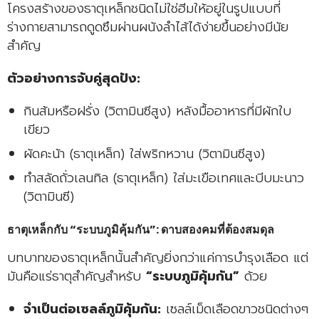
โครงสร้างของธาตุเหล็กชนิดไม่ใช่ฮีมให้อยู่ในรูปแบบที่
ร่างกายสามารถดูดซึมผ่านผนังลำไส้ได้ง่ายขึ้นอย่างมีนัย
สำคัญ
ตัวอย่างการจับคู่สุดปัง:
กินส้มหรือฝรั่ง (วิตามินซีสูง) หลังมื้ออาหารที่มีผักใบ
เขียว
ผัดคะน้า (ธาตุเหล็ก) ใส่พริกหวาน (วิตามินซีสูง)
ทำสลัดถั่วเลนทิล (ธาตุเหล็ก) ใส่มะเขือเทศและบีบมะนาว
(วิตามินซี)
ธาตุเหล็กกับ “ระบบภูมิคุ้มกัน”: ดาบสองคมที่ต้องสมดุล
บทบาทของธาตุเหล็กนั้นสำคัญยิ่งกว่าแค่การบำรุงเลือด แต่
มันคือแร่ธาตุสำคัญสำหรับ
“ระบบภูมิคุ้มกัน”
ด้วย
จำเป็นต่อเซลล์ภูมิคุ้มกัน:
เซลล์เม็ดเลือดขาวชนิดต่างๆ