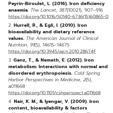
Peyrin-Biroulet, L. (2016). Iron deficiency
anaemia.
The Lancet, 387
(10021), 907–916.
https://doi.org/10.1016/S0140-6736(15)60865-0
Hurrell, R., & Egli, I. (2010). Iron
bioavailability and dietary reference
values.
The American Journal of Clinical
Nutrition, 91
(5), 1461S–1467S.
https://doi.org/10.3945/ajcn.2010.28674F
Ganz, T., & Nemeth, E. (2012). Iron
metabolism: Interactions with normal and
disordered erythropoiesis.
Cold Spring
Harbor Perspectives in Medicine, 2
(5),
a011668.
https://doi.org/10.1101/cshperspect.a011668
Nair, K. M., & Iyengar, V. (2009). Iron
content, bioavailability & factors