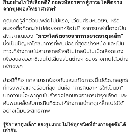
กินอย่างไรให้เลือดดี? ถอดรหัสอาหารสู้ภาวะโลหิตจาง
จากมุมมองวิทยาศาสตร์
คุณเคยรู้สึกอ่อนเพลียไม่มีแรง, เวียนศีรษะบ่อยๆ, หรือ
สมองตื้อคิดอะไรไม่ค่อยออกหรือไม่? อาการเหล่านี้อาจเป็น
สัญญาณของ
“ภาวะโลหิตจางจากการขาดธาตุเหล็ก”
ซึ่งเป็นปัญหาโภชนาการที่พบบ่อยที่สุดอย่างหนึ่ง และเป็น
ภาวะที่ร่างกายไม่สามารถสร้างฮีโมโกลบินในเม็ดเลือดแดง
เพื่อขนส่งออกซิเจนไปเลี้ยงส่วนต่างๆ ของร่างกายได้อย่าง
เพียงพอ
ข่าวดีก็คือ เราสามารถป้องกันและแก้ไขภาวะนี้ได้ด้วยกลยุทธ์
ที่ทรงพลังและอร่อยที่สุด นั่นคือ “การกินอาหารให้เป็นยา”
บทความนี้จะพาคุณไปสำรวจโลกของอาหารบำรุงเลือด และ
ค้นพบเคล็ดลับการกินที่ช่วยให้ร่างกายนำธาตุเหล็กไปใช้ได้
อย่างเต็มประสิทธิภาพ
รู้จัก “ธาตุเหล็ก” สองรูปแบบ: ไม่ใช่ทุกชนิดที่ร่างกายดูดซึมได้
เท่ากัน