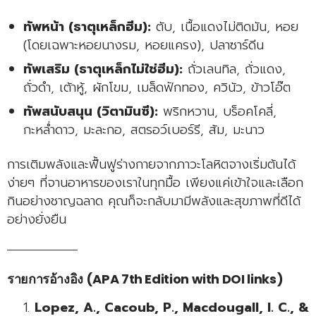
ทัพหน้า (ธาตุเหล็กฮีม):
ตับ, เนื้อแดงไม่ติดมัน, หอย
(โดยเฉพาะหอยนางรม, หอยแครง), ปลาซาร์ดีน
ทัพเสริม (ธาตุเหล็กไม่ใช่ฮีม):
ถั่วเลนทิล, ถั่วแดง,
ถั่วดำ, เต้าหู้, ผักโขม, เมล็ดฟักทอง, ควินัว, ข้าวโอ๊ต
ทัพสนับสนุน (วิตามินซี):
พริกหวาน, บร็อคโคลี่,
กะหล่ำดาว, มะละกอ, สตรอว์เบอร์รี, ส้ม, มะนาว
การเติมพลังและฟื้นฟูร่างกายจากภาวะโลหิตจางเริ่มต้นได้
ง่ายๆ ที่จานอาหารของเราในทุกมื้อ เพียงแค่เข้าใจและเลือก
กินอย่างชาญฉลาด คุณก็จะกลับมามีพลังและสุขภาพที่ดีได้
อย่างยั่งยืน
รายการอ้างอิง (APA 7th Edition with DOI links)
Lopez, A., Cacoub, P., Macdougall, I. C., &