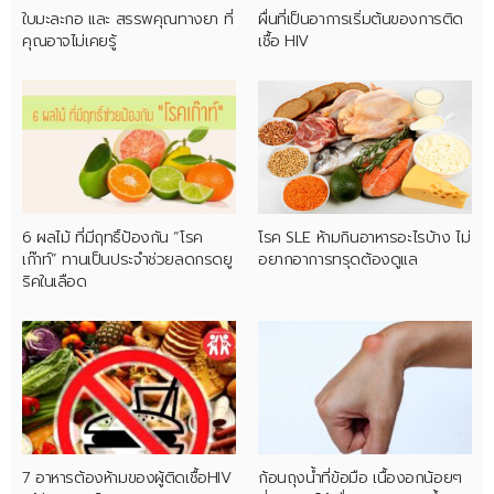
ใบมะละกอ และ สรรพคุณทางยา ที่
ผื่นที่เป็นอาการเริ่มต้นของการติด
คุณอาจไม่เคยรู้
เชื้อ HIV
6 ผลไม้ ที่มีฤทธิ์ป้องกัน “โรค
โรค SLE ห้ามกินอาหารอะไรบ้าง ไม่
เก๊าท์” ทานเป็นประจำช่วยลดกรดยู
อยากอาการทรุดต้องดูแล
ริคในเลือด
7 อาหารต้องห้ามของผู้ติดเชื้อHIV
ก้อนถุงน้ำที่ข้อมือ เนื้องอกน้อยๆ