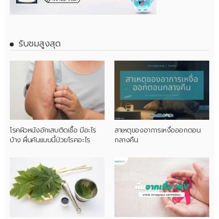
รับชมสูงสุด
โรคผิวหนังอักเสบติดเชื้อ มีอะไร
สาเหตุของอาการเหงื่อออกตอน
บ้าง ผื่นคันแบบนี้ป่วยโรคอะไร
กลางคืน