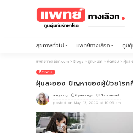
สุขภาพทั่วไป
แพทย์ทางเลือก
ภูมิคุ
แพทย์ทางเลือก.com
>
Blogs
>
รู้ทัน-โรค
>
หืดหอบ
>
ฝุ่นล
หืดหอบ
ฝุ่นละออง ปัญหาของผู้ป่วยโรคห
6 years ago
No comment
nokyoong
posted on
May. 13, 2020 at 10:05 am