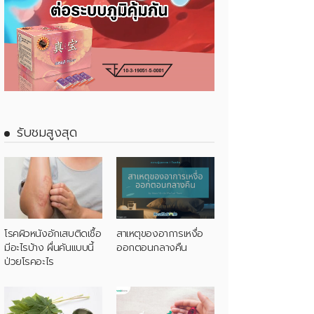
รับชมสูงสุด
โรคผิวหนังอักเสบติดเชื้อ
สาเหตุของอาการเหงื่อ
มีอะไรบ้าง ผื่นคันแบบนี้
ออกตอนกลางคืน
ป่วยโรคอะไร