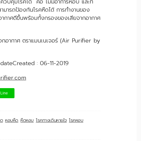
จะควบคุมโรคได้ คือ ไม่มีอาการหอบ และที่
่สามารถป้องกันโรคหืดได้ การทำงานของ
ห้อากาศดีขึ้นพร้อมทั้งกรองของเสียจากอากาศ
อกอากาศ ตราแมนเนเจอร์ (Air Purifier by
pdateCreated : 06-11-2019
rifier.com
Line
ืด
หอบหืด
หืดหอบ
โรคทางเดินหายใจ
โรคหอบ