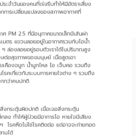
ประจำวันของคนที่เร่งรีบทำให้มีอัตราเสี่ยง
จากการเปลี่ยนแปลงของสภาพอากาศที่
M 2.5 ที่มีอนุภาคขนาดเล็กมีเส้นผ่า
โครเมตร แขวนลอยอยู่ในอากาศรวมกับไอน้ำ
 ๆ ล่องลอยอยู่รอบตัวเราได้ในปริมาณสูง
ิษต่อสุขภาพของมนุษย์ เมื่อสูดเอา
ายเคืองจมูก น้ำมูกไหล ไอ เจ็บคอ รวมถึง
ป็นโรคเกี่ยวกับระบบการหายใจต่าง ๆ รวมถึง
งมากกว่าคนปกติ
งกระตุ้นผิดปกติ เมื่อเจอสิ่งกระตุ้น
ลง ทำให้ผู้ป่วยมีอาการไอ หายใจมีเสียง
ๆ โรคหืดไม่ใช่โรคติดต่อ แต่อาจจะถ่ายทอด
ลานได้