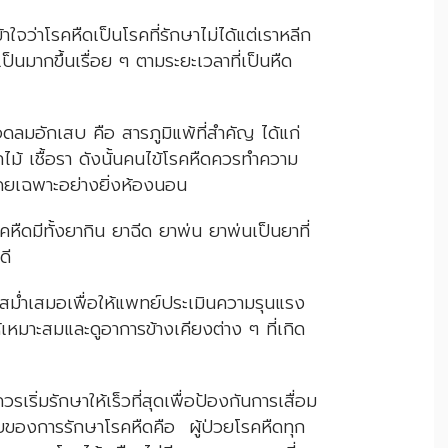
าใจว่าโรคหืดเป็นโรคที่รักษาไม่ได้แต่เราหลีก
เป็นมากขึ้นเรื่อย ๆ ตามระยะเวลาที่เป็นหืด
หลอดลมอักเสบ คือ สารภูมิแพ้ที่สำคัญ ได้แก่
ม้ เชื้อรา ดังนั้นคนไข้โรคหืดควรทำความ
ดยเฉพาะอย่างยิ่งห้องนอน
คหืดมีทั้งยากิน ยาฉีด ยาพ่น ยาพ่นเป็นยาที่
ดี
สม่ำเสมอเพื่อให้แพทย์ประเมินความรุนแรง
หมาะสมและดูอาการข้างเคียงต่าง ๆ ที่เกิด
เริ่มรักษาให้เร็วที่สุดเพื่อป้องกันการเสื่อม
ของการรักษาโรคหืดคือ ผู้ป่วยโรคหืดทุก