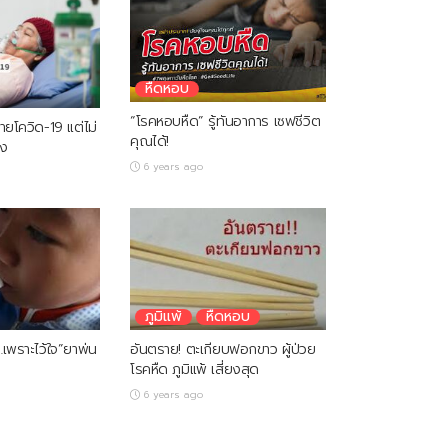
หืดหอบ
“โรคหอบหืด” รู้ทันอาการ เซฟชีวิต
ายโควิด-19 แต่ไม่
คุณได้!
ยง
6 years ago
ภูมิแพ้
หืดหอบ
…เพราะไว้ใจ”ยาพ่น
อันตราย! ตะเกียบฟอกขาว ผู้ป่วย
โรคหืด ภูมิแพ้ เสี่ยงสุด
6 years ago