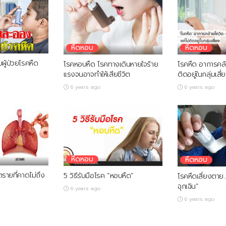
หืดหอบ
หืดหอบ
ผู้ป่วยโรคหืด
โรคหอบหืด โรคทางเดินหายใจร้าย
โรคหืด อาการคล้
แรงจนอาจทำให้เสียชีวิต
ติดอยู่ในกลุ่มเสี่
6 years ago
6 years ago
หืดหอบ
หืดหอบ
รายที่คาดไม่ถึง
5 วิธีรับมือโรค “หอบหืด”
โรคหืดเสี่ยงตาย
ฉุกเฉิน”
6 years ago
6 years ago