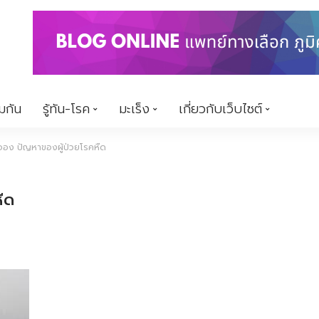
้มกัน
รู้ทัน-โรค
มะเร็ง
เกี่ยวกับเว็บไซต์
ะออง ปัญหาของผู้ป่วยโรคหืด
ืด