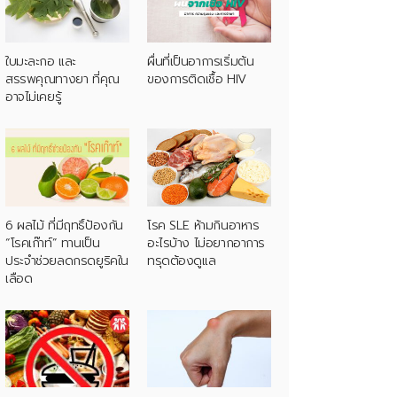
ใบมะละกอ และ
ผื่นที่เป็นอาการเริ่มต้น
สรรพคุณทางยา ที่คุณ
ของการติดเชื้อ HIV
อาจไม่เคยรู้
6 ผลไม้ ที่มีฤทธิ์ป้องกัน
โรค SLE ห้ามกินอาหาร
“โรคเก๊าท์” ทานเป็น
อะไรบ้าง ไม่อยากอาการ
ประจำช่วยลดกรดยูริคใน
ทรุดต้องดูแล
เลือด