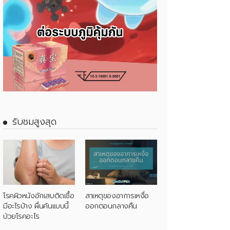
รับชมสูงสุด
โรคผิวหนังอักเสบติดเชื้อ
สาเหตุของอาการเหงื่อ
มีอะไรบ้าง ผื่นคันแบบนี้
ออกตอนกลางคืน
ป่วยโรคอะไร