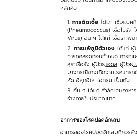
ปอดบวม เป็นการอักเสบของเนื้อป
หลักคือ
การติดเชื้อ
ได้แก่ เชื้อแบคที
(Pneumococcus) เชื้อไวรัส ได้
Virus) อื่น ๆ ได้แก่ เชื้อรา พย
การแพ้ภูมิตัวเอง
ได้แก่ ผู
ทารกคลอดก่อนกำหนด ทารกแฝด เ
สุราเรื้อรัง ผู้ป่วย
เอดส์
ผู้ป่วย
เ
บางกรณีอาจเกิดจากโรคแทรกซ้
หัด อีสุกอีใส ไอกรน เป็นต้น
อื่น ๆ ได้แก่ สำลักเศษอาหา
ร่างกายในปริมาณมาก
อาการของโรคปอดอักเสบ
อาการของโรคปอดอักเสบที่ควรสัง