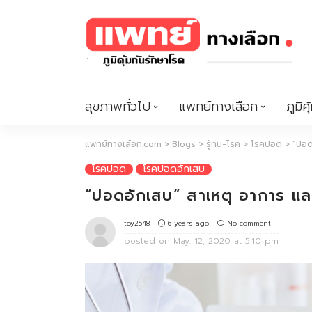
สุขภาพทั่วไป
แพทย์ทางเลือก
ภูมิคุ
แพทย์ทางเลือก.com
>
Blogs
>
รู้ทัน-โรค
>
โรคปอด
>
“ปอด
โรคปอด
โรคปอดอักเสบ
“ปอดอักเสบ” สาเหตุ อาการ และ
6 years ago
No comment
toy2548
posted on
May. 12, 2020 at 5:10 pm