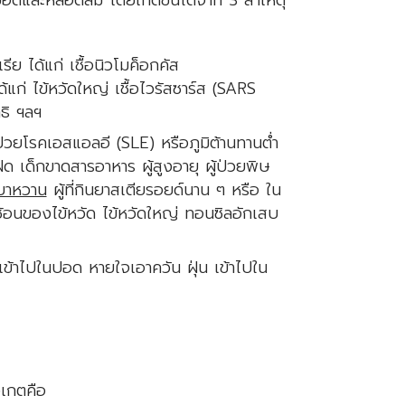
อดและหลอดลม โดยเกิดขึ้นได้จาก 3 สาเหตุ
เรีย ได้แก่ เชื้อนิวโมค็อกคัส
แก่ ไข้หวัดใหญ่ เชื้อไวรัสซาร์ส (SARS
าธิ ฯลฯ
้ป่วยโรคเอสแอลอี (SLE) หรือภูมิต้านทานต่ำ
ด็กขาดสารอาหาร ผู้สูงอายุ ผู้ป่วยพิษ
บาหวาน
ผู้ที่กินยาสเตียรอยด์นาน ๆ หรือ ใน
อนของไข้หวัด ไข้หวัดใหญ่ ทอนซิลอักเสบ
รเข้าไปในปอด หายใจเอาควัน ฝุ่น เข้าไปใน
เกตคือ