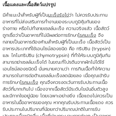
เนื้อแดงและเนื้อสัตว์แปรรูป
มีคำแนะนำสำหรับผู้ที่เป็น
มะเร็งรังไข่
ว่า ไม่ควรรับประทาน
อาหารที่ไม่ส่งเสริมการทำงานของระบบภูมิคุ้มกันของ
ร่างกาย หรือไปทำลายเซลล์มะเร็ง ความจริงแล้ว เนื้อสัตว์
ถูกเชื่อว่าเป็นอาหารที่ไม่มีผลต่อการรักษา
โรคมะเร็ง
จึง
กลายเป็นอาหารต้องห้ามสำหรับผู้ที่เป็นมะเร็ง เนื้อสัตว์เป็น
อาหารประเภทที่ใช้เอนไซม์สองชนิด คือ ทริปซิน (trypsin)
และ ไคโมทริปซิน (chymotrypsin) ที่ทำให้ระบบภูมิคุ้มกัน
สามารถฆ่าเซลล์มะเร็งได้ ในขณะที่โปรตีนจากผักไม่ได้ใช้
เอนไซม์สองชนิดนี้ นั่นหมายความว่า การกินเนื้อทำให้ความ
สามารถในการต่อต้านเซลล์มะเร็งลดน้อยลง เมื่อคุณเข้ารับ
การรักษา
โรคมะเร็ง
คุณจึงควรงดเว้นการรับประทานเนื้อ
สัตว์ที่มากเกินไป เนื่องจากเนื้อสัตว์มีระดับไขมันอิ่มตัวสูง
และมีกากใยอยู่น้อย โดยเฉพาะอย่างยิ่ง เนื้อแดงไม่ควรเป็น
อาหารในมื้ออาหารของคุณ หากคุณรับประทานเนื้อแดง ควร
รับประทานในปริมาณที่น้อยกว่าปริมาณปกติในการรับ
ประทานเนื้อชนิดอื่น เนื้อที่ผ่านกระบวนการต่างๆ เป็นอาหาร