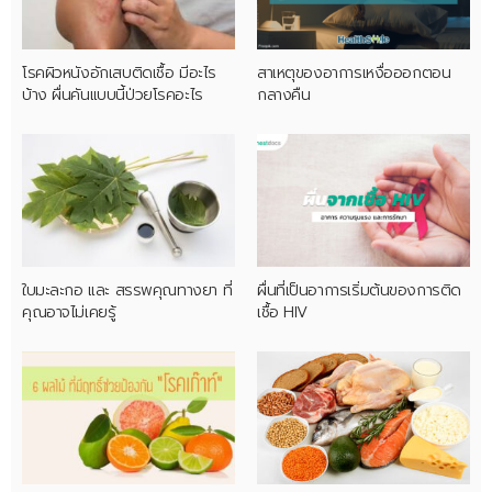
โรคผิวหนังอักเสบติดเชื้อ มีอะไร
สาเหตุของอาการเหงื่อออกตอน
บ้าง ผื่นคันแบบนี้ป่วยโรคอะไร
กลางคืน
ใบมะละกอ และ สรรพคุณทางยา ที่
ผื่นที่เป็นอาการเริ่มต้นของการติด
คุณอาจไม่เคยรู้
เชื้อ HIV