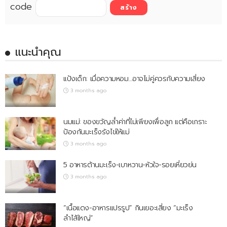
code
แนะนำคุณ
แป้งเด็ก: เมื่อความหอม…อาจไม่คู่ควรกับความเสี่ยง
3 months ago
นมแม่: ของขวัญล้ำค่าที่ไม่เพียงเพื่อลูก แต่คือเกราะ
ป้องกันมะเร็งรังไข่ให้แม่
3 months ago
5 อาหารต้านมะเร็ง-เบาหวาน-หัวใจ-รอยเหี่ยวย่น
3 months ago
“เนื้อแดง-อาหารแปรรูป” กินเยอะเสี่ยง “มะเร็ง
ลำไส้ใหญ่”