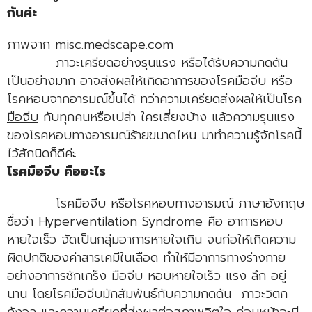
กันค่ะ
ภาพจาก misc.medscape.com
ภาวะเครียดอย่างรุนแรง หรือได้รับความกดดัน
เป็นอย่างมาก อาจส่งผลให้เกิดอาการของโรคมือจีบ หรือ
โรคหอบจากอารมณ์ขึ้นได้ ทว่าความเครียดส่งผลให้เป็น
โรค
มือจีบ
กับทุกคนหรือเปล่า ใครเสี่ยงบ้าง แล้วความรุนแรง
ของโรคหอบทางอารมณ์ร้ายขนาดไหน มาทำความรู้จักโรคนี้
ไว้สักนิดก็ดีค่ะ
โรคมือจีบ คืออะไร
โรคมือจีบ หรือโรคหอบทางอารมณ์ ภาษาอังกฤษ
ชื่อว่า Hyperventilation Syndrome คือ อาการหอบ
หายใจเร็ว จัดเป็นกลุ่มอาการหายใจเกิน จนก่อให้เกิดความ
ผิดปกติของค่าสารเคมีในเลือด ทำให้มีอาการทางร่างกาย
อย่างอาการชักเกร็ง มือจีบ หอบหายใจเร็ว แรง ลึก อยู่
นาน โดยโรคมือจีบมักสัมพันธ์กับความกดดัน ภาวะวิตก
กังวล และความเครียดที่ส่งผลต่อสภาพจิตใจ ก่อนหน้าจะมี