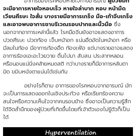
อาการของโรคหอบหายใจทางอารมณ์
ผู้ป่วยมัก
จะมีอาการหายใจหอบเร็ว หายใจลำบาก หอบ หน้ามืด
เวียนศีรษะ ใจสั่น บางรายมีอาการเกร็ง มือ-เท้าจีบเกร็ง
และอาจพบอาการชาบริเวณรอบปากและนิ้วมือ
ซึ่ง
นอกจากอาการเหล่านี้แล้ว โรคมือจีบยังอาจแสดงอาการ
ปวดศีรษะ ปวดท้อง เจ็บหน้าอก แน่นอึดอัดในหน้าอก หรือ
มีลมในท้อง มีอาการท้องอืด ท้องเฟ้อ แต่บางรายอาจแสดง
อาการร้องเอะอะโวยวาย ดิ้นไปมา สับสน ประสาทหลอน
หรือนอนแน่นิ่งคล้ายหมดสติ ทว่าบางรายก็มีอาการหลับตา
มิด ขมิบหนังตาแน่นได้เช่นกัน
อย่างไรก็ตาม อาการของโรคหอบจากอารมณ์ มัก
จะเป็นการแสดงออกในเชิงประท้วง หรือเรียกร้องความ
สนใจหรือความเห็นใจจากคนรอบข้าง ซึ่งอาจเป็นความรู้สึก
ใต้จิตสำนึกของผู้ป่วยที่เกิดขึ้นโดยที่เจ้าตัวเองไม่รู้ตัวก็เป็น
ได้