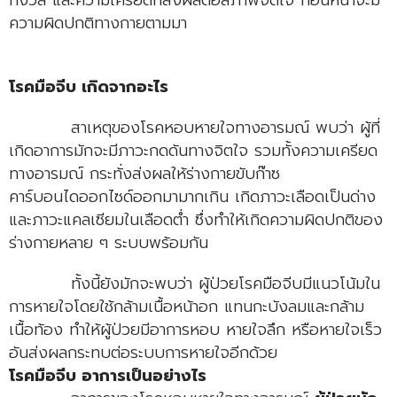
ความผิดปกติทางกายตามมา
โรคมือจีบ เกิดจากอะไร
สาเหตุของโรคหอบหายใจทางอารมณ์ พบว่า ผู้ที่
เกิดอาการมักจะมีภาวะกดดันทางจิตใจ รวมทั้งความเครียด
ทางอารมณ์ กระทั่งส่งผลให้ร่างกายขับก๊าซ
คาร์บอนไดออกไซด์ออกมามากเกิน เกิดภาวะเลือดเป็นด่าง
และภาวะแคลเซียมในเลือดต่ำ ซึ่งทำให้เกิดความผิดปกติของ
ร่างกายหลาย ๆ ระบบพร้อมกัน
ทั้งนี้ยังมักจะพบว่า ผู้ป่วยโรคมือจีบมีแนวโน้มใน
การหายใจโดยใช้กล้ามเนื้อหน้าอก แทนกะบังลมและกล้าม
เนื้อท้อง ทำให้ผู้ป่วยมีอาการหอบ หายใจลึก หรือหายใจเร็ว
อันส่งผลกระทบต่อระบบการหายใจอีกด้วย
โรคมือจีบ อาการเป็นอย่างไร