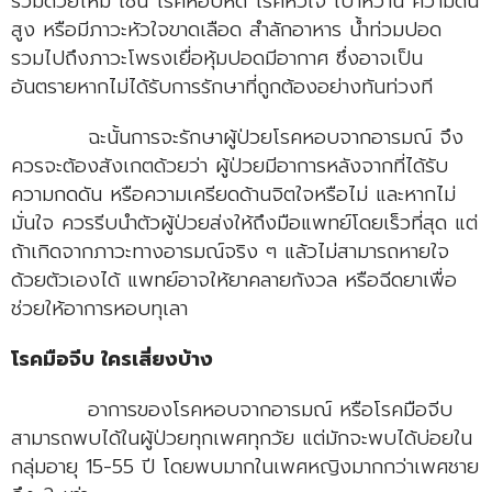
ร่วมด้วยไหม เช่น โรคหอบหืด โรคหัวใจ เบาหวาน ความดัน
สูง หรือมีภาวะหัวใจขาดเลือด สำลักอาหาร น้ำท่วมปอด
รวมไปถึงภาวะโพรงเยื่อหุ้มปอดมีอากาศ ซึ่งอาจเป็น
อันตรายหากไม่ได้รับการรักษาที่ถูกต้องอย่างทันท่วงที
ฉะนั้นการจะรักษาผู้ป่วยโรคหอบจากอารมณ์ จึง
ควรจะต้องสังเกตด้วยว่า ผู้ป่วยมีอาการหลังจากที่ได้รับ
ความกดดัน หรือความเครียดด้านจิตใจหรือไม่ และหากไม่
มั่นใจ ควรรีบนำตัวผู้ป่วยส่งให้ถึงมือแพทย์โดยเร็วที่สุด แต่
ถ้าเกิดจากภาวะทางอารมณ์จริง ๆ แล้วไม่สามารถหายใจ
ด้วยตัวเองได้ แพทย์อาจให้ยาคลายกังวล หรือฉีดยาเพื่อ
ช่วยให้อาการหอบทุเลา
โรคมือจีบ ใครเสี่ยงบ้าง
อาการของโรคหอบจากอารมณ์ หรือโรคมือจีบ
สามารถพบได้ในผู้ป่วยทุกเพศทุกวัย แต่มักจะพบได้บ่อยใน
กลุ่มอายุ 15-55 ปี โดยพบมากในเพศหญิงมากกว่าเพศชาย