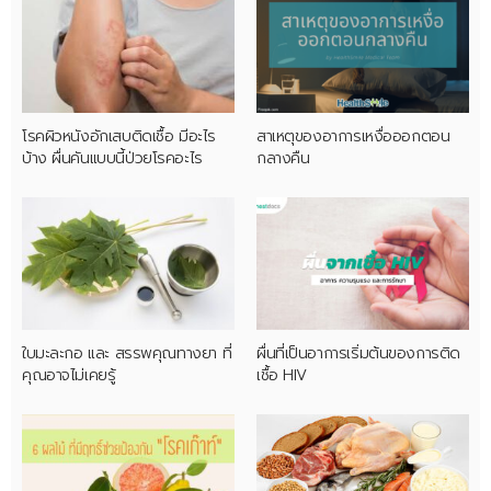
โรคผิวหนังอักเสบติดเชื้อ มีอะไร
สาเหตุของอาการเหงื่อออกตอน
บ้าง ผื่นคันแบบนี้ป่วยโรคอะไร
กลางคืน
ใบมะละกอ และ สรรพคุณทางยา ที่
ผื่นที่เป็นอาการเริ่มต้นของการติด
คุณอาจไม่เคยรู้
เชื้อ HIV