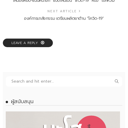
“เหนื่อยหอบ-แน่นหน้าอก” แบบไหนเป็น “โควิด-19” หรือ “โรคหัวใจ”
NEXT ARTICLE
องค์การเภสัชกรรม เตรียมผลิตยาต้าน “โควิด-19”
LEAVE A REPLY
ผู้สนับสนุน