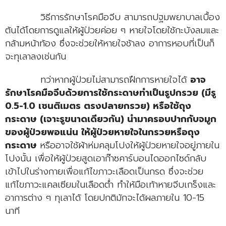
วิธีการรักษาโรคมือจีบ สามารถปฐมพยาบาลเบื้อง
ต้นได้โดยการดูแลให้ผู้ป่วยค่อย ๆ หายใจโดยใช้กะบังลมและ
กล้ามหน้าท้อง ซึ่งจะช่วยให้หายใจช้าลง อาการหอบที่เป็นก็
จะทุเลาลงเช่นกัน
ทว่าหากผู้ป่วยไม่สามารถฝึกการหายใจได้
อาจ
รักษาโรคมือจีบด้วยการใช้กระดาษทำเป็นรูปกรวย (มีรู
0.5-1.0 เซนติเมตร ตรงปลายกรวย) หรือใช้ถุง
กระดาษ (เจาะรูขนาดเดียวกัน) นำมาครอบปากกับจมูก
ของผู้ป่วยพอแน่น ให้ผู้ป่วยหายใจในกรวยหรือถุง
กระดาษ
หรืออาจใช้ผ้าห่มคลุมโปงให้ผู้ป่วยหายใจอยู่ภายใน
โปงนั้น เพื่อให้ผู้ป่วยสูดเอาก๊าซคาร์บอนไดออกไซด์กลับ
เข้าไปในร่างกายเพื่อแก้ไขภาวะเลือดเป็นกรด ซึ่งจะช่วย
แก้ไขภาวะแคลเซียมในเลือดต่ำ ทำให้มือเท้าหายจีบเกร็งและ
อาการต่าง ๆ ทุเลาได้ โดยปกติมักจะได้ผลภายใน 10-15
นาที