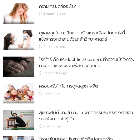
ความเครียดคืออะไร?
3 months ago
ดูแลใจลูกในยามวิกฤต: สร้างเกราะป้องกันทางใจที่
แข็งแกร่งกว่าเคยด้วยหลักวิทยาศาสตร์
4 months ago
โรคใคร่เด็ก (Pedophilic Disorder): ทำความเข้าใจภาวะ
ทางจิตเวชที่ซับซ้อนเพื่อการป้องกัน
10 months ago
ครอบครัว” กับการดูแลสุขภาพจิต
1 year ago
สุขภาพไม่ดี งานไม่เดิน! 5 พฤติกรรมละเลยร่างกายจน
งานพังทลายไม่รู้ตัว
6 years ago
“ชอบขโมยของ” โรคทางจิตที่แปลกแต่จริง