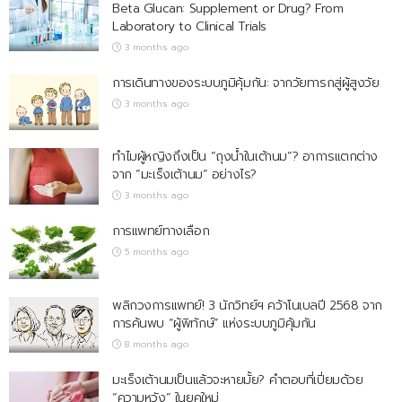
Beta Glucan: Supplement or Drug? From
Laboratory to Clinical Trials
3 months ago
การเดินทางของระบบภูมิคุ้มกัน: จากวัยทารกสู่ผู้สูงวัย
3 months ago
ทำไมผู้หญิงถึงเป็น “ถุงน้ำในเต้านม”? อาการแตกต่าง
จาก “มะเร็งเต้านม” อย่างไร?
3 months ago
การแพทย์ทางเลือก
5 months ago
พลิกวงการแพทย์! 3 นักวิทย์ฯ คว้าโนเบลปี 2568 จาก
การค้นพบ “ผู้พิทักษ์” แห่งระบบภูมิคุ้มกัน
8 months ago
มะเร็งเต้านมเป็นแล้วจะหายมั้ย? คำตอบที่เปี่ยมด้วย
“ความหวัง” ในยุคใหม่