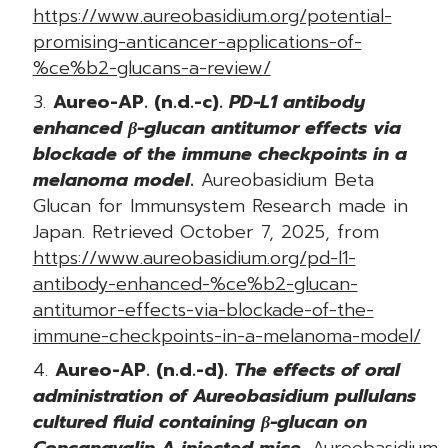
https://www.aureobasidium.org/potential-
promising-anticancer-applications-of-
%ce%b2-glucans-a-review/
Aureo-AP. (n.d.-c).
PD-L1 antibody
enhanced β-glucan antitumor effects via
blockade of the immune checkpoints in a
melanoma model
.
Aureobasidium Beta
Glucan for Immunsystem Research made in
Japan. Retrieved October 7, 2025, from
https://www.aureobasidium.org/pd-l1-
antibody-enhanced-%ce%b2-glucan-
antitumor-effects-via-blockade-of-the-
immune-checkpoints-in-a-melanoma-model/
Aureo-AP. (n.d.-d).
The effects of oral
administration of Aureobasidium pullulans
cultured fluid containing β-glucan on