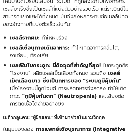
เคมีบำบัดเปรียบเสมือน “ระเบิด” ที่ถูกส่งเข้าไปเพื่อทำลาย
เซลล์มะเร็งซึ่งเป็นเซลล์ที่แบ่งตัวอย่างรวดเร็ว แต่ระเบิดนี้ไม่
สามารถแยกแยะได้ทั้งหมด มันจึงส่งผลกระทบต่อเซลล์ปกติ
ของร่างกายที่แบ่งตัวเร็วเช่นกัน:
เซลล์รากผม:
ทำให้ผมร่วง
เซลล์เยื่อบุทางเดินอาหาร:
ทำให้เกิดอาการคลื่นไส้,
อาเจียน, ท้องเสีย
เซลล์ในไขกระดูก:
นี่คือจุดที่สำคัญที่สุด!
ไขกระดูกคือ
“โรงงาน” ผลิตเซลล์เม็ดเลือดทั้งหมด รวมถึง
เซลล์
เม็ดเลือดขาว ซึ่งเป็นทหารของ “ระบบภูมิคุ้มกัน”
เมื่อโรงงานนี้ถูกโจมตี การผลิตทหารจึงลดลง ทำให้เกิด
ภาวะ
“ภูมิคุ้มกันตก” (Neutropenia)
และเสี่ยงต่อ
การติดเชื้อได้ง่ายอย่างยิ่ง
เบต้ากลูแคน: “ผู้ฝึกสอน” ที่เข้ามาช่วยในยามวิกฤต
ในมุมมองของ
การแพทย์เชิงบูรณาการ (Integrative