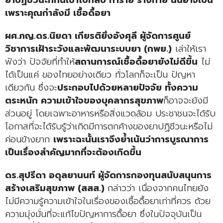
เพราะคุณกำลังมี เชื้อดื้อยา
ผศ.ภญ.ดร.นิยดา เกียรติยิ่งอังศุลี ผู้จัดการศูนย์
วิชาการเฝ้าระวังและพัฒนาระบบยา (กพย.)
เล่าให้เรา
ฟังว่า ปัจจัยที่ทำให้
สถานการณ์เชื้อดื้อยายังไม่ดีขึ้น
ไม่
ได้เป็นแค่ ของไทยอย่างเดียว ทั่วโลกก็จะเป็น ปัญหา
เดียวกัน ซึ่งจะ
ประกอบไปด้วยหลายปัจจัย ทั้งความ
ตระหนัก ความเข้าใจของบุคลากรสุขภาพ
ก็อาจจะยังมี
ส่วนอยู่ โดยเฉพาะอาหารหรือสิ่งแวดล้อม ประชาชนจะได้รับ
โอกาสที่จะได้รับรู้ว่าเกิดมีการตกค้างของยาปฏิชีวนะหรือไม่
ค่อนข้างยาก
เพราะฉะนั้นเราจึงย้ำเน้นว่าการบูรณาการ
เป็นเรื่องสำคัญมากที่จะต้องเกิดขึ้น
ดร.สุปรีดา อดุลยานนท์ ผู้จัดการกองทุนสนับสนุนการ
สร้างเสริมสุขภาพ (สสส.)
กล่าวว่า เนื่องจากคนไทยยัง
ไม่มีความรู้ความเข้าใจในเรื่องของเชื้อดื้อยาเท่าที่ควร ด้วย
ความมุ่งมั่นที่จะแก้ไขปัญหาการดื้อยา ซึ่งในปัจจุบันเป็น