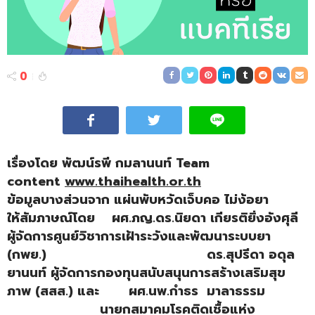
0
เรื่องโดย พัฒน์รพี กมลานนท์ Team
content
www.thaihealth.or.th
ข้อมูลบางส่วนจาก แผ่นพับหวัดเจ็บคอ ไม่ง้อยา
ให้สัมภาษณ์โดย ผศ.ภญ.ดร.นิยดา เกียรติยิ่งอังศุลี
ผู้จัดการศูนย์วิชาการเฝ้าระวังและพัฒนาระบบยา
(กพย.) ดร.สุปรีดา อดุล
ยานนท์ ผู้จัดการกองทุนสนับสนุนการสร้างเสริมสุข
ภาพ (สสส.) และ ผศ.นพ.กำธร มาลาธรรม
นายกสมาคมโรคติดเชื้อแห่ง