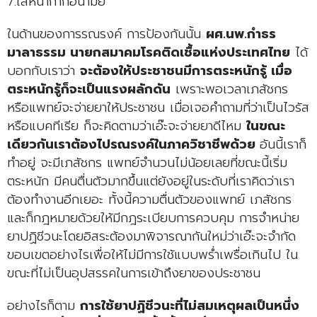
7.ใส่หน้ากากอนามัย
ในด้านของการรณรงค์ การป้องกันนั้น
ผศ.นพ.กำธร
มาลาธรรม นายกสมาคมโรคติดเชื้อแห่งประเทศไทย
ได้
บอกกับเราว่า
จะต้องให้ประชาชนมีการตระหนักรู้ เมื่อ
ตระหนักรู้ก็จะเป็นแรงผลักดัน
เพราะพอเวลาเภสัชกร
หรือแพทย์จะจ่ายยาให้ประชาชน เมื่อเจอคำถามที่ว่าเป็นไวรัส
หรือแบคทีเรีย ก็จะคิดตามว่าเอ๊ะจะจ่ายยาดีไหม
ในขณะ
เดียวกันเราต้องไปรณรงค์ในภาควิชาชีพด้วย
อันนี้เราก็
ทำอยู่ จะมีเภสัชกร แพทย์จำนวนไม่น้อยเลยที่ขณะนี้เริ่ม
ตระหนัก มีคนตื่นตัวมากขึ้นแต่ยังอยู่ในระดับที่เราคิดว่าเรา
ต้องทำงานอีกเยอะ ทั้งนี้ความตื่นตัวของแพทย์ เภสัชกร
และก็กฎหมายด้วยให้มีกฎระเบียบการควบคุม การจำหน่าย
ยาปฏิชีวนะโดยอิสระต้องมาพิจารณากันใหม่ว่าเอ๊ะจะจำกัด
ขอบเขตอย่างไรเพื่อให้ไม่มีการใช้แบบพร่ำเพรื่อเกินไป ใน
ขณะที่ไม่เป็นอุปสรรคในการเข้าถึงยาของประชาชน
อย่างไรก็ตาม
การใช้ยาปฏิชีวนะที่ไม่สมเหตุผลเป็นหนึ่ง