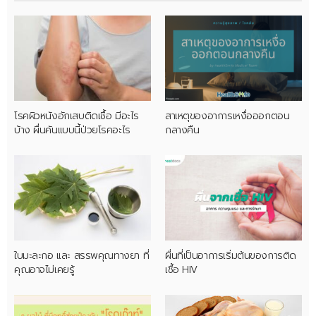
โรคผิวหนังอักเสบติดเชื้อ มีอะไร
สาเหตุของอาการเหงื่อออกตอน
บ้าง ผื่นคันแบบนี้ป่วยโรคอะไร
กลางคืน
ใบมะละกอ และ สรรพคุณทางยา ที่
ผื่นที่เป็นอาการเริ่มต้นของการติด
คุณอาจไม่เคยรู้
เชื้อ HIV