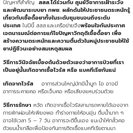
ปัญหาที่สำคัญ
สสส.ได้ร่วมกับ ศูนย์วิชาการเฝ้าระวัง
และพัฒนาระบบยา กพย. ผลักดันให้ประชาชนตระหนักรู้
เกี่ยวกับเชื้อดื้อยาทั้งในระดับชุมชนจนถึงระดับ
ประเทศ
ในปีนี้ สสส.และเครือข่ายจึง
พร้อมใจกันประกาศ
เจตนารมณ์ต่อการแก้ไขปัญหาวิกฤติเชื้อดื้อยา เพื่อ
สร้างความตระหนักและความตื่นตัวในหมู่ประชาชนให้ใช้
ยาปฏิชีวนะอย่างสมเหตุสมผล
วิธีการวินิจฉัยเบื้องต้นด้วยตัวเองว่าอาการป่วยที่เรา
เป็นอยู่นั้นเกิดจากเชื้อไวรัส หรือ แบคทีเรียกันแน่
เกิดจากไวรัส
อาการส่วนใหญ่มักมีน้ำมูก ไอ อาจมี
อาการระคายคอ หรือเจ็บคอ หรือเสียงแหบร่วมด้วย
วิธีการรักษา
หวัด เกิดจากเชื้อไวรัสสามารถหายได้เองจาก
การพักผ่อนให้เพียงพอ ทำร่างกายให้อบอุ่น ดื่มน้ำมาก ๆ
อาจใช้เวลา 5 – 7 วัน อาการจะดีขึ้นเอง แนะนำให้กลั้วคอ
ด้วยนน้ำเกลือเพื่อป้องกันการติดเชื้อแบคทีเรียตามมา