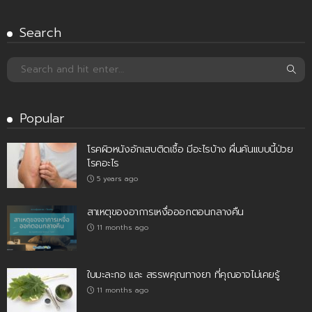
Search
Popular
โรคผิวหนังอักเสบติดเชื้อ มีอะไรบ้าง ผื่นคันแบบนี้ป่วย
โรคอะไร
5 years ago
สาเหตุของอาการเหงื่อออกตอนกลางคืน
11 months ago
ใบมะละกอ และ สรรพคุณทางยา ที่คุณอาจไม่เคยรู้
11 months ago