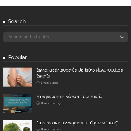
Search
Popular
โรคผิวหนังอักเสบติดเชื้อ มีอะไรบ้าง ผื่นคันแบบนี้ป่วย
โรคอะไร
5 years ago
สาเหตุของอาการเหงื่อออกตอนกลางคืน
11 months ago
ใบมะละกอ และ สรรพคุณทางยา ที่คุณอาจไม่เคยรู้
11 months ago