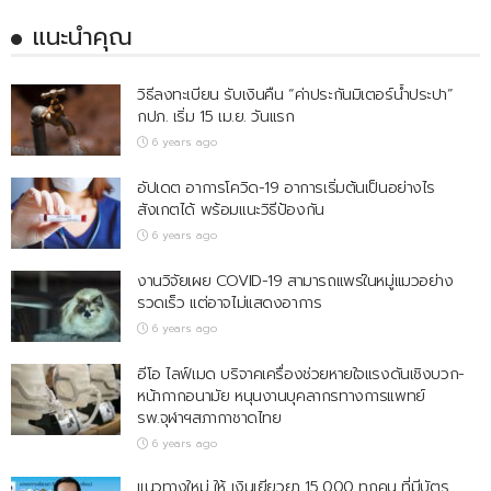
แนะนำคุณ
วิธีลงทะเบียน รับเงินคืน “ค่าประกันมิเตอร์น้ำประปา”
กปภ. เริ่ม 15 เม.ย. วันแรก
6 years ago
อัปเดต อาการโควิด-19 อาการเริ่มต้นเป็นอย่างไร
สังเกตได้ พร้อมแนะวิธีป้องกัน
6 years ago
งานวิจัยเผย COVID-19 สามารถแพร่ในหมู่แมวอย่าง
รวดเร็ว แต่อาจไม่แสดงอาการ
6 years ago
อีโอ ไลฟ์เมด บริจาคเครื่องช่วยหายใจแรงดันเชิงบวก-
หน้ากากอนามัย หนุนงานบุคลากรทางการแพทย์
รพ.จุฬาฯสภากาชาดไทย
6 years ago
แนวทางใหม่ ให้ เงินเยียวยา 15,000 ทุกคน ที่มีบัตร