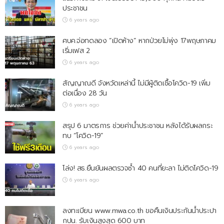
ประชาชน
6 years ago
ศบค.จ่อทดลอง “เปิดห้าง” หากป่วยไม่พุ่ง 17พฤษภาคม
เริ่มเฟส 2
6 years ago
สัญญาณดี จังหวัดเหล่านี้ ไม่มีผู้ติดเชื้อโควิด-19 เพิ่ม
ต่อเนื่อง 28 วัน
6 years ago
สรุป 6 มาตรการ ช่วยค่าน้ำประชาชน หลังได้รับผลกระ
ทบ “โควิด-19”
6 years ago
โล่ง! สธ.ยืนยันผลตรวจซ้ำ 40 คนที่ยะลา ไม่ติดโควิด-19
6 years ago
ลงทะเบียน www.mwa.co.th ขอคืนเงินประกันน้ำประปา
กปน. รับเงินสูงสุด 600 บาท