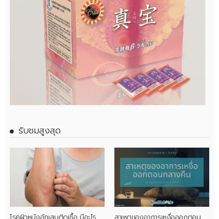
รับชมสูงสุด
โรคผิวหนังอักเสบติดเชื้อ มีอะไร
สาเหตุของอาการเหงื่อออกตอน