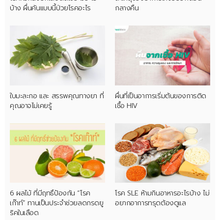
บ้าง ผื่นคันแบบนี้ป่วยโรคอะไร
กลางคืน
ใบมะละกอ และ สรรพคุณทางยา ที่
ผื่นที่เป็นอาการเริ่มต้นของการติด
คุณอาจไม่เคยรู้
เชื้อ HIV
6 ผลไม้ ที่มีฤทธิ์ป้องกัน “โรค
โรค SLE ห้ามกินอาหารอะไรบ้าง ไม่
เก๊าท์” ทานเป็นประจำช่วยลดกรดยู
อยากอาการทรุดต้องดูแล
ริคในเลือด