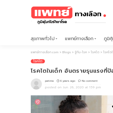
สุขภาพทั่วไป
แพทย์ทางเลือก
ภูมิคุ
แพทย์ทางเลือก.com
>
Blogs
>
รู้ทัน-โรค
>
โรคไต
>
โรคไตใ
โรคไต
โรคไตในเด็ก อันตรายรุนแรงที่
6 years ago
No comment
patima
posted on
Jun. 26, 2020 at 1:59 pm