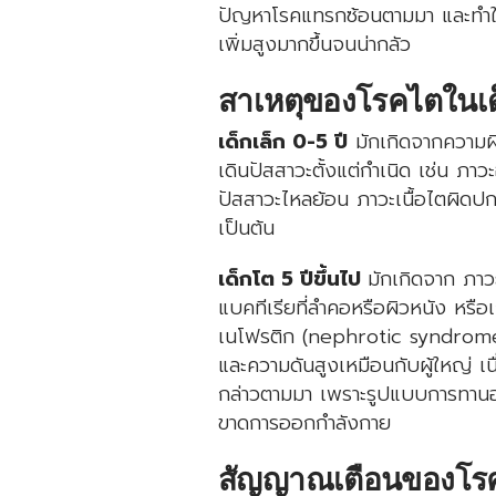
ปัญหาโรคแทรกซ้อนตามมา และทำให้พบ
เพิ่มสูงมากขึ้นจนน่ากลัว
สาเหตุของโรคไตในเด
เด็กเล็ก 0-5 ปี
มักเกิดจากความ
เดินปัสสาวะตั้งแต่กำเนิด เช่น ภา
ปัสสาวะไหลย้อน ภาวะเนื้อไตผิดปก
เป็นต้น
เด็กโต 5 ปีขึ้นไป
มักเกิดจาก ภาว
แบคทีเรียที่ลำคอหรือผิวหนัง หรื
เนโฟรติก (nephrotic syndrome)
และความดันสูงเหมือนกับผู้ใหญ่ เนื
กล่าวตามมา เพราะรูปแบบการทานอา
ขาดการออกกำลังกาย
สัญญาณเตือนของโร