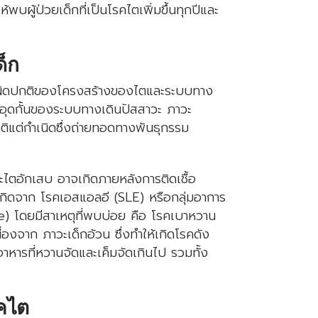
ผู้ป่วยเด็กที่เป็นโรคไตเพิ่มขึ้นทุกปีและ
็ก
ผิดปกติของโครงสร้างของไตและระบบทาง
วะอุดกั้นของระบบทางเดินปัสสาวะ ภาวะ
ติแต่กำเนิดซึ่งถ่ายทอดทางพันธุกรรม
ะไตอักเสบ อาจเกิดภายหลังการติดเชื้อ
อเกิดจาก โรคเอสแอลอี (SLE) หรือกลุ่มอาการ
 โดยมีสาเหตุที่พบบ่อย คือ โรคเบาหวาน
่องจาก ภาวะเด็กอ้วน ซึ่งทำให้เกิดโรคดัง
หารที่หวานจัดและเค็มจัดเกินไป รวมทั้ง
คไต