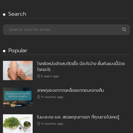
Search
Popular
โรคผิวหนังอักเสบติดเชื้อ มีอะไรบ้าง ผื่นคันแบบนี้ป่วย
โรคอะไร
5 years ago
สาเหตุของอาการเหงื่อออกตอนกลางคืน
11 months ago
ใบมะละกอ และ สรรพคุณทางยา ที่คุณอาจไม่เคยรู้
11 months ago