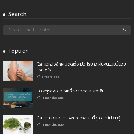
Search
Popular
โรคผิวหนังอักเสบติดเชื้อ มีอะไรบ้าง ผื่นคันแบบนี้ป่วย
โรคอะไร
5 years ago
สาเหตุของอาการเหงื่อออกตอนกลางคืน
11 months ago
ใบมะละกอ และ สรรพคุณทางยา ที่คุณอาจไม่เคยรู้
11 months ago