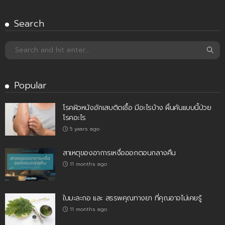
Search
Popular
โรคผิวหนังอักเสบติดเชื้อ มีอะไรบ้าง ผื่นคันแบบนี้ป่วย
โรคอะไร
5 years ago
สาเหตุของอาการเหงื่อออกตอนกลางคืน
11 months ago
ใบมะละกอ และ สรรพคุณทางยา ที่คุณอาจไม่เคยรู้
11 months ago