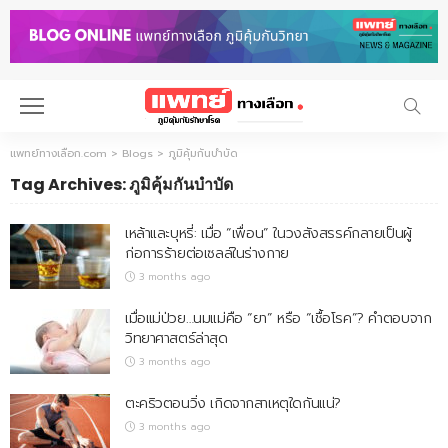
แพทย์ทางเลือก.com
>
Blogs
>
ภูมิคุ้มกันบำบัด
Tag Archives: ภูมิคุ้มกันบำบัด
เหล้าและบุหรี่: เมื่อ “เพื่อน” ในวงสังสรรค์กลายเป็นผู้
ก่อการร้ายต่อเซลล์ในร่างกาย
3 months ago
เมื่อแม่ป่วย…นมแม่คือ “ยา” หรือ “เชื้อโรค”? คำตอบจาก
วิทยาศาสตร์ล่าสุด
3 months ago
ตะคริวตอนวิ่ง เกิดจากสาเหตุใดกันแน่?
3 months ago