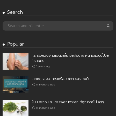
Search
Popular
โรคผิวหนังอักเสบติดเชื้อ มีอะไรบ้าง ผื่นคันแบบนี้ป่วย
โรคอะไร
5 years ago
สาเหตุของอาการเหงื่อออกตอนกลางคืน
11 months ago
ใบมะละกอ และ สรรพคุณทางยา ที่คุณอาจไม่เคยรู้
11 months ago