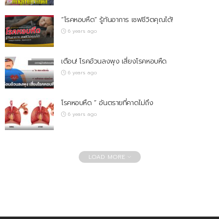
“โรคหอบหืด” รู้ทันอาการ เซฟชีวิตคุณได้!
6 years ago
เตือน! โรคอ้วนลงพุง เสี่ยงโรคหอบหืด
6 years ago
โรคหอบหืด ” อันตรายที่คาดไม่ถึง
6 years ago
LOAD MORE