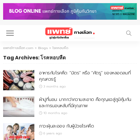
แพทย์ทางเลือก.com
>
Blogs
>
โรคหอบหืด
Tag Archives: โรคหอบหืด
อาหารกับโรคหืด: “มิตร” หรือ “ศัตรู” ของหลอดลมที่
คุณควรรู้
3 months ago
ผ้าปูที่นอน: มากกว่าความสะอาด คือกุญแจสู่ภูมิคุ้มกัน
และการนอนหลับที่มีคุณภาพ
10 months ago
ภาวะฝุ่นละออง กับผู้ป่วยโรคหืด
6 years ago