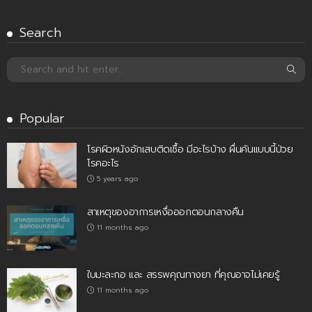
Search
Popular
โรคผิวหนังอักเสบติดเชื้อ มีอะไรบ้าง ผื่นคันแบบนี้ป่วย
โรคอะไร
5 years ago
สาเหตุของอาการเหงื่อออกตอนกลางคืน
11 months ago
ใบมะละกอ และ สรรพคุณทางยา ที่คุณอาจไม่เคยรู้
11 months ago