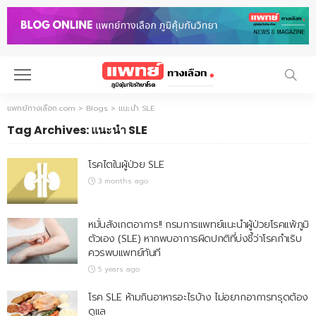
แพทย์ทางเลือก.com
>
Blogs
>
แนะนำ SLE
Tag Archives: แนะนำ SLE
โรคไตในผู้ป่วย SLE
3 months ago
หมั่นสังเกตอาการ!! กรมการแพทย์แนะนำผู้ป่วยโรคแพ้ภูมิ
ตัวเอง (SLE) หากพบอาการผิดปกติที่บ่งชี้ว่าโรคกำเริบ
ควรพบแพทย์ทันที
5 years ago
โรค SLE ห้ามกินอาหารอะไรบ้าง ไม่อยากอาการทรุดต้อง
ดูแล