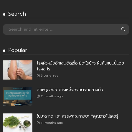
Search
Popular
โรคผิวหนังอักเสบติดเชื้อ มีอะไรบ้าง ผื่นคันแบบนี้ป่วย
โรคอะไร
5 years ago
สาเหตุของอาการเหงื่อออกตอนกลางคืน
11 months ago
ใบมะละกอ และ สรรพคุณทางยา ที่คุณอาจไม่เคยรู้
11 months ago