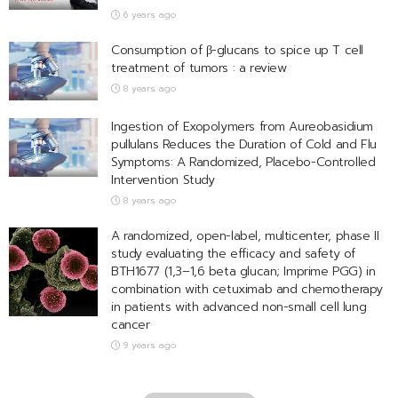
6 years ago
Consumption of β-glucans to spice up T cell
treatment of tumors : a review
8 years ago
Ingestion of Exopolymers from Aureobasidium
pullulans Reduces the Duration of Cold and Flu
Symptoms: A Randomized, Placebo-Controlled
Intervention Study
8 years ago
A randomized, open-label, multicenter, phase II
study evaluating the efficacy and safety of
BTH1677 (1,3–1,6 beta glucan; Imprime PGG) in
combination with cetuximab and chemotherapy
in patients with advanced non-small cell lung
cancer
9 years ago