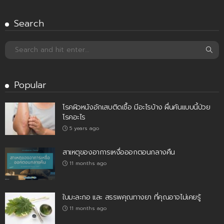
Search
Popular
โรคผิวหนังอักเสบติดเชื้อ มีอะไรบ้าง ผื่นคันแบบนี้ป่วย
โรคอะไร
5 years ago
สาเหตุของอาการเหงื่อออกตอนกลางคืน
11 months ago
ใบมะละกอ และ สรรพคุณทางยา ที่คุณอาจไม่เคยรู้
11 months ago