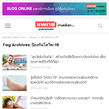
แพทย์ทางเลือก.com
>
Blogs
>
ป้องกันโควิด-19
Tag Archives: ป้องกันโควิด-19
“สูงวัยในถิ่นเดิม”: สร้างบ้านให้เป็นเกราะป้องกันโรค เพื่อ
คุณภาพชีวิตที่ดีที่สุด
5 months ago
รู้หรือไม่! “โควิด-19” สามารถพบความผิดปกติทาง
ผิวหนังได้ แนะวิธีการสังเกตความผิดปกติ
6 years ago
กำหนดข้อปฏิบัติ “คลินิกความงาม-นวดสปา” หากกลับ
มาเปิดให้บริการ
6 years ago